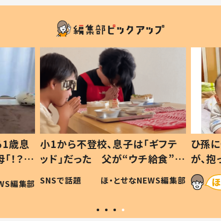
1歳息
小1から不登校、息子は「ギフテ
ひ孫に
「！？」
ッド」だった 父が“ウチ給食”を
が、抱
に「可愛
作り続ける理由とは #令和の親
「涙が
SNSで話題
ほ・とせなNEWS編集部
WS編集部
#令和の子
い」