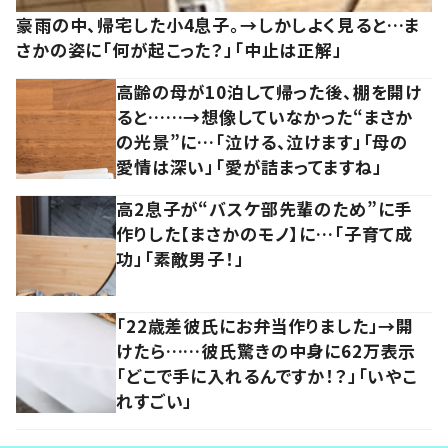
豪雨の中、帰宅した小4息子。→しかしよく見ると…ま
さかの姿に「何が起こった？」「中止は正解」
高齢の母が10泊して帰った後、棚を開け
ると……→想像していなかった“まさか
の光景”に…「泣ける、泣けます」「母の
愛情は深い」「愛が詰まってますね」
高2息子が“バスケ部先輩のため”に手
作りした【まさかのモノ】に…「子育て成
功」「素敵男子！」
「22歳差彼氏にお弁当作りました」→開
けたら……彼氏驚きの中身に62万表示
「どこで手に入れるんですか！？」「いやこ
れすごい」