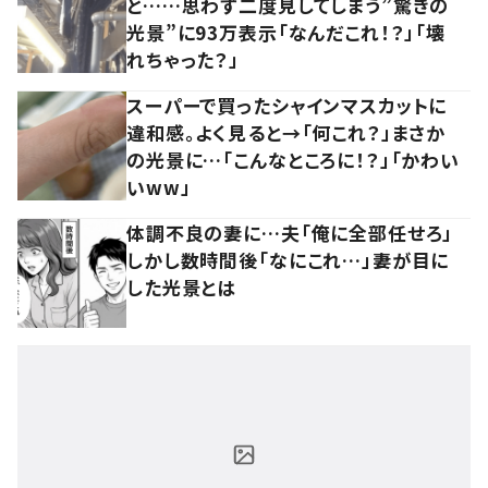
と……思わず二度見してしまう”驚きの
光景”に93万表示「なんだこれ！？」「壊
れちゃった？」
スーパーで買ったシャインマスカットに
違和感。よく見ると→「何これ？」まさか
の光景に…「こんなところに！？」「かわい
いww」
体調不良の妻に…夫「俺に全部任せろ」
しかし数時間後「なにこれ…」妻が目に
した光景とは