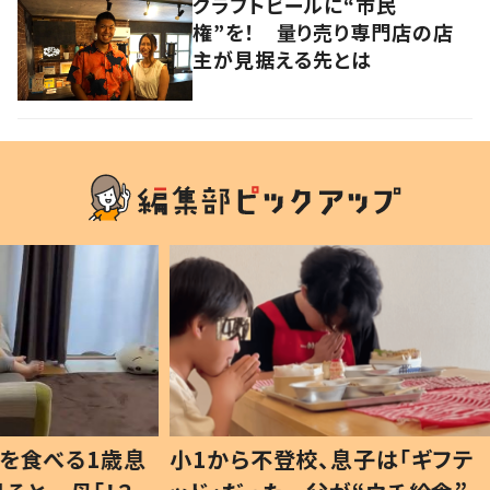
クラフトビールに“市民
権”を！ 量り売り専門店の店
主が見据える先とは
1歳息
小1から不登校、息子は「ギフテ
ひ孫に