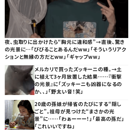
夜、虫取りに出かけたら“胸元に違和感”→直後、驚き
の光景に…「びびることあるんだww」「そういうリアク
ションと無縁の方だとww」「ギャップww」
メルカリで買ったズッキーニの種。→土
に植えて3ヶ月放置した結果……『衝撃
の光景』に「ズッキーニも凶器になるの
か、、」「野太い音！笑」
20歳の孫娘が帰省のたびにする“隠し
ごと”。祖母が見つけた“まさかの光
景”に……「わぁーーー！」「最高の孫だ」
「これいいですね」