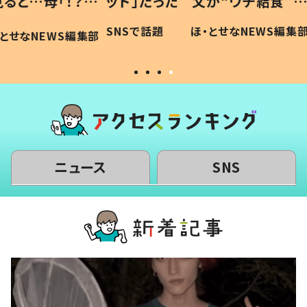
「！？」
ッド」だった 父が“ウチ給食”を
が、抱
に「可愛
作り続ける理由とは #令和の親
「涙が
SNSで話題
ほ・とせなNEWS編集部
WS編集部
#令和の子
い」
ニュース
SNS