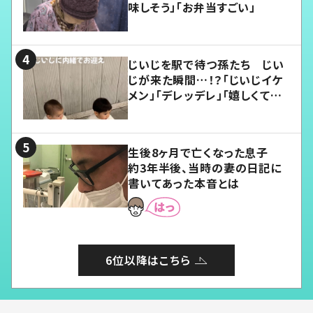
味しそう」「お弁当すごい」
じいじを駅で待つ孫たち じい
じが来た瞬間…！？「じいじイケ
メン」「デレッデレ」「嬉しくて可
愛くてたまらない」「幸せになれ
る」
生後8ヶ月で亡くなった息子
約3年半後、当時の妻の日記に
書いてあった本音とは
6位以降はこちら