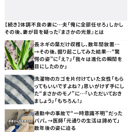
【続き】体調不良の妻に…夫「俺に全部任せろ」しかし
その後、妻が目を疑った『まさかの光景』とは
長ネギの葉だけ収穫し、数年間放置…
→その後、掘り起こしてみた結果…“驚
愕の姿”に「え？」「我々は進化の瞬間を
目にしたのか」
洗濯物のカゴを片付けていた女性「もら
ってもいいですよね？」思いがけず手にし
た“まさかのモノ”に…「いただいておき
ましょう」「もちろん！」
通勤中の事故で“一時意識不明”だった
パパ。→医師「元通りの生活は諦めて」
数年後の姿に迫る