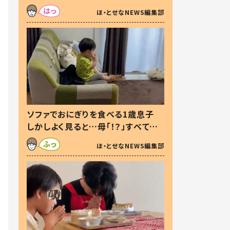
た本音とは
ほ・とせなNEWS編集部
ソファでおにぎりを食べる1歳息子
しかしよく見ると…母「！？」すべてを
察した母の投稿に「可愛いから許
ほ・とせなNEWS編集部
す！」「現行犯〜」