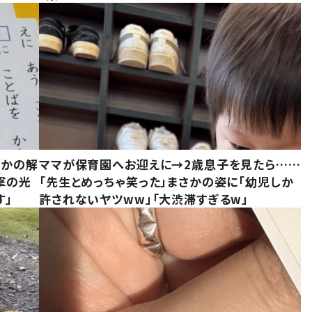
さかの解
ママが保育園へお迎えに→2歳息子を見たら……
撃の光
「先生とめっちゃ笑った」まさかの姿に「幼児しか
す」
許されないヤツww」「大渋滞すぎるw」