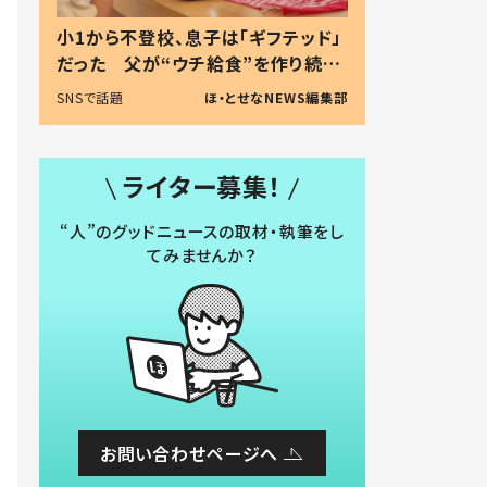
小1から不登校、息子は「ギフテッド」
だった 父が“ウチ給食”を作り続け
る理由とは #令和の親 #令和の子
SNSで話題
ほ・とせなNEWS編集部
ライター募集！
“人”のグッドニュースの取材・執筆をし
てみませんか？
お問い合わせページへ