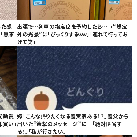
した感
出張で…列車の指定席を予約したら…→“想定
に「無事
外の光景”に「びっくりするｗｗ」「連れて行ってあ
げて笑」
衝動買
嫁「こんな帰りたくなる義実家ある！？」義父から
即買い」
届いた“衝撃のメッセージ”に…「絶対帰省す
る！」「私が行きたい」