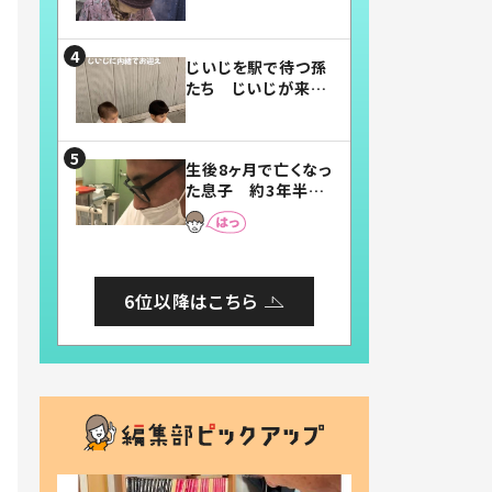
賛したお弁当に「美
味しそう」「お弁当す
ごい」
じいじを駅で待つ孫
たち じいじが来た
瞬間…！？「じいじイ
ケメン」「デレッデレ」
「嬉しくて可愛くてた
生後8ヶ月で亡くなっ
まらない」「幸せにな
た息子 約3年半
れる」
後、当時の妻の日記
に書いてあった本音
とは
6位以降はこちら