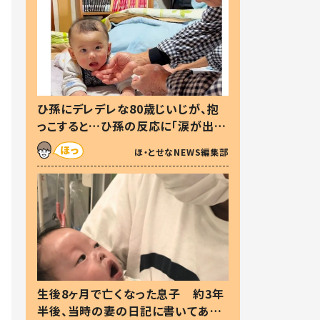
ひ孫にデレデレな80歳じいじが、抱
っこすると…ひ孫の反応に「涙が出ま
した」「可愛くて仕方ない」
ほ・とせなNEWS編集部
生後8ヶ月で亡くなった息子 約3年
半後、当時の妻の日記に書いてあっ