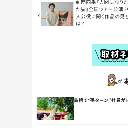
劇団四季『人間になり
た猫』全国ツアー公演中
人公役に聞く作品の見
は？
島根で‟孫ターン”社員が