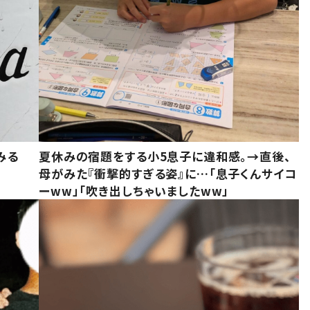
みる
夏休みの宿題をする小5息子に違和感。→直後、
母がみた『衝撃的すぎる姿』に…「息子くんサイコ
ーww」「吹き出しちゃいましたww」