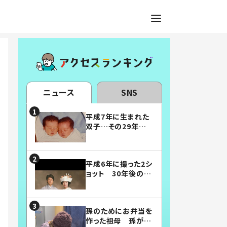
ニュース
SNS
平成7年に生まれた
双子…その29年後
の姿に「漫画みたい」
「素敵すぎる」
平成6年に撮った2シ
ョット 30年後の姿
に…「美男美女」「こ
んな夫婦になりた
い」
孫のためにお弁当を
作った祖母 孫が絶