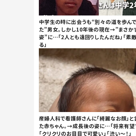
中学生の時に出会うも“別々の道を歩ん
た”男女。しかし10年後の現在→”まさか
姿”に…「2人とも遠回りしたんだね」「素
る」
産婦人科で看護師さんに「綺麗なお顔」と
た赤ちゃん。→成長後の姿に…「将来有望
「クリクリのお目目で可愛い」「渋い～！」