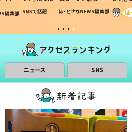
に「可愛
作り続ける理由とは #令和の親
「涙が
SNSで話題
ほ・とせなNEWS編集部
WS編集部
#令和の子
い」
ニュース
SNS