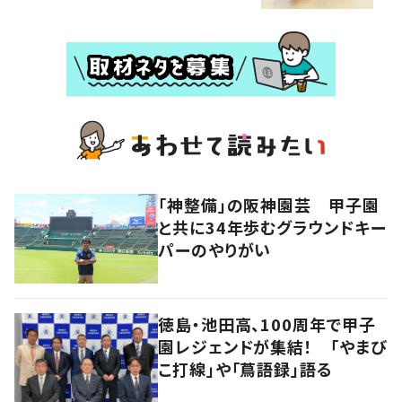
「神整備」の阪神園芸 甲子園
と共に34年歩むグラウンドキー
パーのやりがい
徳島・池田高、100周年で甲子
園レジェンドが集結！ 「やまび
こ打線」や「蔦語録」語る