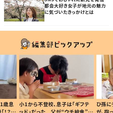
都会大好き女子が地元の魅力
に気づいたきっかけとは
1歳息
小1から不登校、息子は「ギフテ
ひ孫に
「！？」
ッド」だった 父が“ウチ給食”を
が、抱