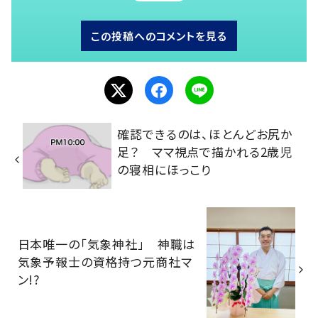
この投稿へのコメントを見る
確認できるのは、ほとんどお尻か
足？ ママ視点で描かれる2歳児
の寝相にほっこり
日本唯一の「気象神社」 神職は
気象予報士の資格持つ元商社マ
ン!?