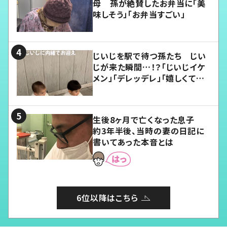
母 孫が絶賛したお弁当に「美
味しそう」「お弁当すごい」
じいじを駅で待つ孫たち じい
じが来た瞬間…！？「じいじイケ
メン」「デレッデレ」「嬉しくて可
愛くてたまらない」「幸せになれ
る」
生後8ヶ月で亡くなった息子
約3年半後、当時の妻の日記に
書いてあった本音とは
6位以降はこちら