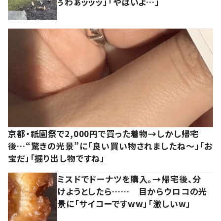
ぅわぁッッッ」「やばいよ…」
京都・祇園祭で2,000円で買った着物→しかし帰宅
後…“驚きの光景”に「良い買い物されましたね～」「お
宝だ」「掘り出し物ですね」
ミスドでドーナツを購入。→帰宅後、分
けようとしたら…… 目からウロコの光
景に「サイコーですww」「激しいw」