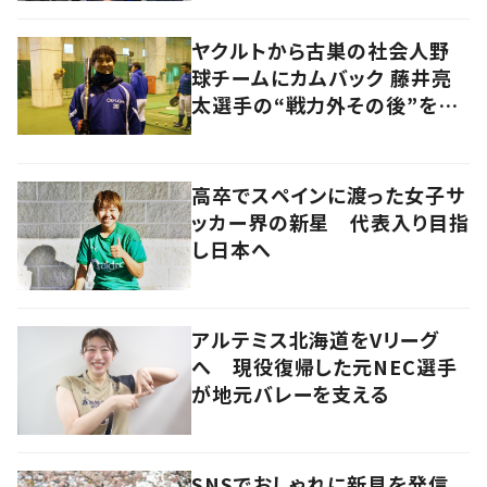
ヤクルトから古巣の社会人野
球チームにカムバック 藤井亮
太選手の“戦力外その後”を追
う
高卒でスペインに渡った女子サ
ッカー界の新星 代表入り目指
し日本へ
アルテミス北海道をVリーグ
へ 現役復帰した元NEC選手
が地元バレーを支える
SNSでおしゃれに新見を発信