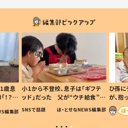
1歳息
小1から不登校、息子は「ギフテ
ひ孫に
「！？」
ッド」だった 父が“ウチ給食”を
が、抱
に「可愛
作り続ける理由とは #令和の親
「涙が
SNSで話題
ほ・とせなNEWS編集部
WS編集部
#令和の子
い」