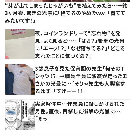
“芽が出てしまったじゃがいも”を植えてみたら…→約
3ヶ月後、驚きの光景に「捨てるのやめたｗｗ」「育てて
みたいです！」
夜、コインランドリーで“忘れ物”を発
見。よく見ると……「はぁ？」衝撃の光景
に「エーッ！？」「なぜ落ちてる？」「どこで
忘れたことに気づくの？」
3歳息子を見た保育園の先生「何そのT
シャツ！？」→職員全員に激震が走ったま
さかの光景に…「そりゃ先生も大興奮す
るはず」「すげーー！！」
実家解体中…作業員に話しかけられた
男性。直後、目撃した衝撃の光景に…
「えっ」