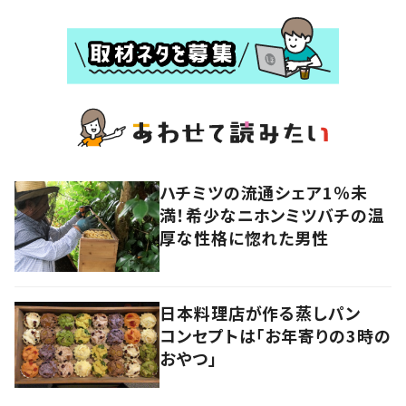
ハチミツの流通シェア1％未
満！希少なニホンミツバチの温
厚な性格に惚れた男性
日本料理店が作る蒸しパン
コンセプトは「お年寄りの3時の
おやつ」