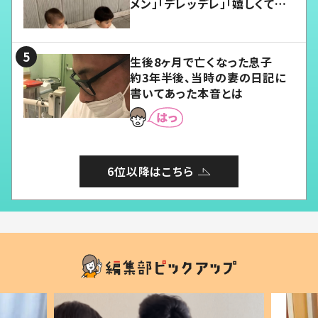
メン」「デレッデレ」「嬉しくて可
愛くてたまらない」「幸せになれ
る」
生後8ヶ月で亡くなった息子
約3年半後、当時の妻の日記に
書いてあった本音とは
6位以降はこちら