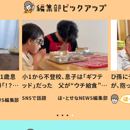
1歳息
小1から不登校、息子は「ギフテ
ひ孫に
「！？」
ッド」だった 父が“ウチ給食”を
が、抱
に「可愛
作り続ける理由とは #令和の親
「涙が
SNSで話題
ほ・とせなNEWS編集部
WS編集部
#令和の子
い」