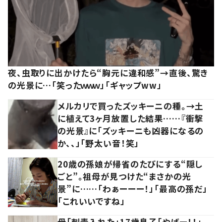
夜、虫取りに出かけたら“胸元に違和感”→直後、驚き
の光景に…「笑ったｗｗｗ」「ギャップww」
メルカリで買ったズッキーニの種。→土
に植えて3ヶ月放置した結果……『衝撃
の光景』に「ズッキーニも凶器になるの
か、、」「野太い音！笑」
20歳の孫娘が帰省のたびにする“隠し
ごと”。祖母が見つけた“まさかの光
景”に……「わぁーーー！」「最高の孫だ」
「これいいですね」
母「刺青入れた」17歳息子「やばー！！」