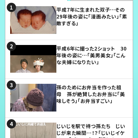
平成7年に生まれた双子…その
29年後の姿に「漫画みたい」「素
敵すぎる」
平成6年に撮った2ショット 30
年後の姿に…「美男美女」「こん
な夫婦になりたい」
孫のためにお弁当を作った祖
母 孫が絶賛したお弁当に「美
味しそう」「お弁当すごい」
じいじを駅で待つ孫たち じい
じが来た瞬間…！？「じいじイケ