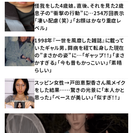
怪我をした4歳娘。直後、それを見た2歳
息子の“衝撃の行動”に…254万回表示
「凄い配慮（笑）」「お顔はかなり重症レ
ベル」
1998年『一世を風靡した雑誌』に載って
いたギャル男。闘病を経て転身した現在
の”まさかの姿”に…「ギャップ！！」「まさ
かすぎる」「今も昔もかっこいい」「素晴
らしい」
スッピン女性→戸田恵梨香さん風メイク
をした結果……驚きの光景に「本人かと
思った」「ベースが美しい」「似すぎ！！」