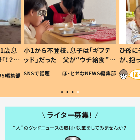
1歳息
小1から不登校、息子は「ギフテ
ひ孫に
「！？」
ッド」だった 父が“ウチ給食”を
が、抱
に「可愛
作り続ける理由とは #令和の親
「涙が
SNSで話題
ほ・とせなNEWS編集部
WS編集部
#令和の子
い」
ライター募集！
“人”のグッドニュースの取材・執筆をしてみませんか？