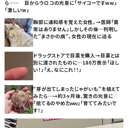
ら…… 目からウロコの光景に「サイコーですww」
「激しいw」
胸部に違和感を覚えた女性。→医師「異
常はありません」しかしその後…判明し
た”まさかの病”。女性の現在に迫る
ドラッグストアで目薬を購入→目薬とは
別に渡されたものに…180万表示「ほし
い！」「え、なにこれ！！」
“芽が出てしまったじゃがいも”を植えて
みたら…→約3ヶ月後、驚きの光景に
「捨てるのやめたｗｗ」「育ててみたいで
す！」