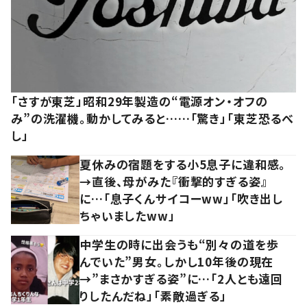
「さすが東芝」昭和29年製造の“電源オン・オフの
み”の洗濯機。動かしてみると……「驚き」「東芝恐るべ
し」
夏休みの宿題をする小5息子に違和感。
→直後、母がみた『衝撃的すぎる姿』
に…「息子くんサイコーww」「吹き出し
ちゃいましたww」
中学生の時に出会うも“別々の道を歩
んでいた”男女。しかし10年後の現在
→”まさかすぎる姿”に…「2人とも遠回
りしたんだね」「素敵過ぎる」