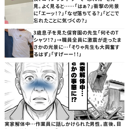
見。よく見ると……「はぁ？」衝撃の光景
に「エーッ！？」「なぜ落ちてる？」「どこで
忘れたことに気づくの？」
3歳息子を見た保育園の先生「何そのT
シャツ！？」→職員全員に激震が走ったま
さかの光景に…「そりゃ先生も大興奮す
るはず」「すげーー！！」
実家解体中…作業員に話しかけられた男性。直後、目