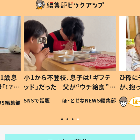
1歳息
小1から不登校、息子は「ギフテ
ひ孫に
「！？」
ッド」だった 父が“ウチ給食”を
が、抱
に「可愛
作り続ける理由とは #令和の親
「涙が
SNSで話題
ほ・とせなNEWS編集部
WS編集部
#令和の子
い」