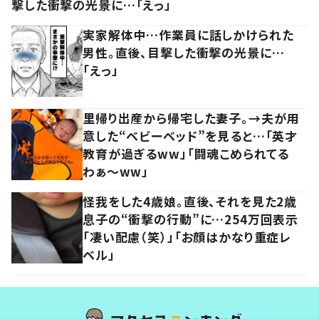
撃した衝撃の光景に…「えっ」
実家解体中…作業員に話しかけられた
男性。直後、目撃した衝撃の光景に…
「えっ」
里帰り出産から帰宅した妻子。→夫が用
意した“ベビーベッド”を見ると…「英才
教育が過ぎるww」「闘魂こめられてる
わぁ～ww」
怪我をした4歳娘。直後、それを見た2歳
息子の“衝撃の行動”に…254万回表示
「凄い配慮（笑）」「お顔はかなり重症レ
ベル」