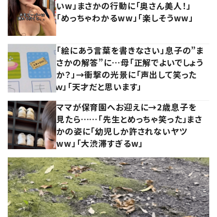
いw」まさかの行動に「奥さん美人！」
「めっちゃわかるww」「楽しそうww」
「絵にあう言葉を書きなさい」息子の”ま
さかの解答”に…母「正解でよいでしょう
か？」→衝撃の光景に「声出して笑った
ｗ」「天才だと思います」
ママが保育園へお迎えに→2歳息子を
見たら……「先生とめっちゃ笑った」まさ
かの姿に「幼児しか許されないヤツ
ww」「大渋滞すぎるw」