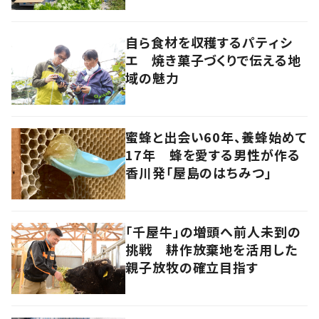
自ら食材を収穫するパティシ
エ 焼き菓子づくりで伝える地
域の魅力
蜜蜂と出会い60年、養蜂始めて
17年 蜂を愛する男性が作る
香川発「屋島のはちみつ」
「千屋牛」の増頭へ前人未到の
挑戦 耕作放棄地を活用した
親子放牧の確立目指す