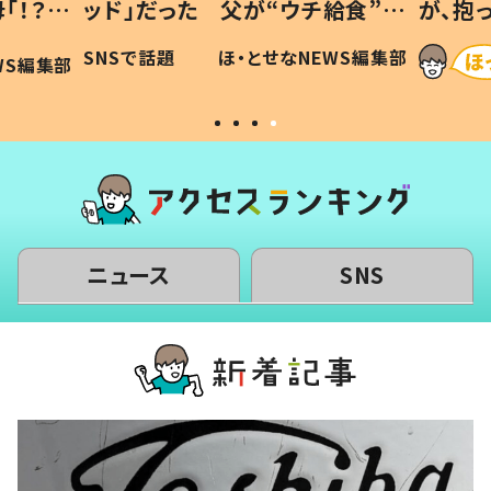
「！？」
ッド」だった 父が“ウチ給食”を
が、抱
に「可愛
作り続ける理由とは #令和の親
「涙が
SNSで話題
ほ・とせなNEWS編集部
WS編集部
#令和の子
い」
ニュース
SNS