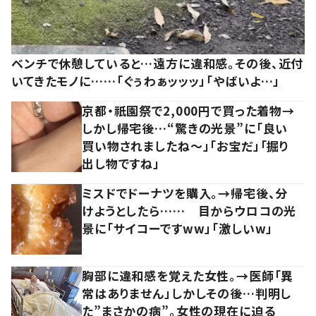
ベンチで休憩していると…遠方に違和感。その後、近付
いてきたモノに……「ぐぅわぁッッッ」「やばいよ…」
京都・祇園祭で2,000円で買った着物→
しかし帰宅後…“驚きの光景”に「良い
買い物されましたね～」「お宝だ」「掘り
出し物ですね」
ミスドでドーナツを購入。→帰宅後、分
けようとしたら…… 目からウロコの光
景に「サイコーですww」「激しいw」
胸部に違和感を覚えた女性。→医師「異
常はありません」しかしその後…判明し
た”まさかの病”。女性の現在に迫る