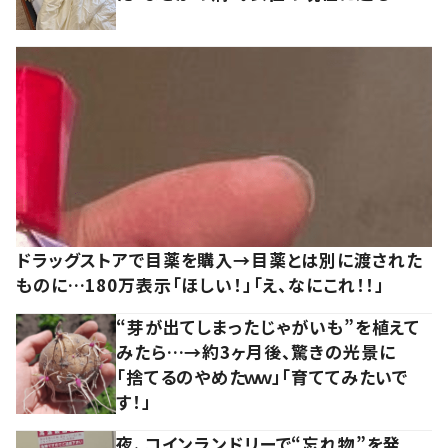
ドラッグストアで目薬を購入→目薬とは別に渡された
ものに…180万表示「ほしい！」「え、なにこれ！！」
“芽が出てしまったじゃがいも”を植えて
みたら…→約3ヶ月後、驚きの光景に
「捨てるのやめたｗｗ」「育ててみたいで
す！」
夜、コインランドリーで“忘れ物”を発