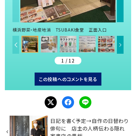
横浜野菜・地産地消 TSUBAKI食堂 正面入口
1 / 12
この投稿へのコメントを見る
日記を書く予定→自作の日替わり
俳句に 店主の人柄伝わる隠れ
家書店の黒板