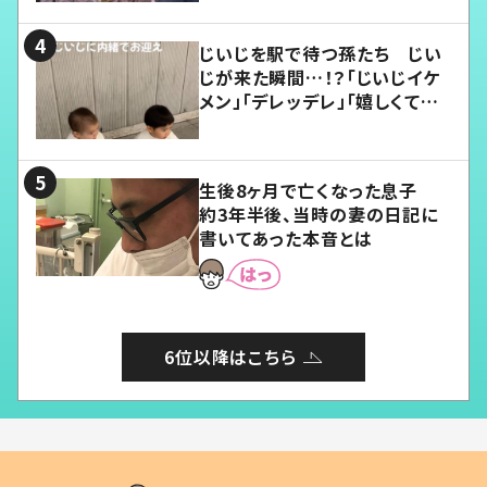
じいじを駅で待つ孫たち じい
じが来た瞬間…！？「じいじイケ
メン」「デレッデレ」「嬉しくて可
愛くてたまらない」「幸せになれ
る」
生後8ヶ月で亡くなった息子
約3年半後、当時の妻の日記に
書いてあった本音とは
6位以降はこちら