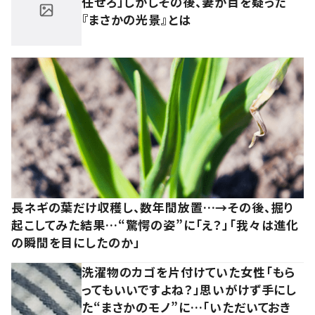
任せろ」しかしその後、妻が目を疑った
『まさかの光景』とは
長ネギの葉だけ収穫し、数年間放置…→その後、掘り
起こしてみた結果…“驚愕の姿”に「え？」「我々は進化
の瞬間を目にしたのか」
洗濯物のカゴを片付けていた女性「もら
ってもいいですよね？」思いがけず手にし
た“まさかのモノ”に…「いただいておき