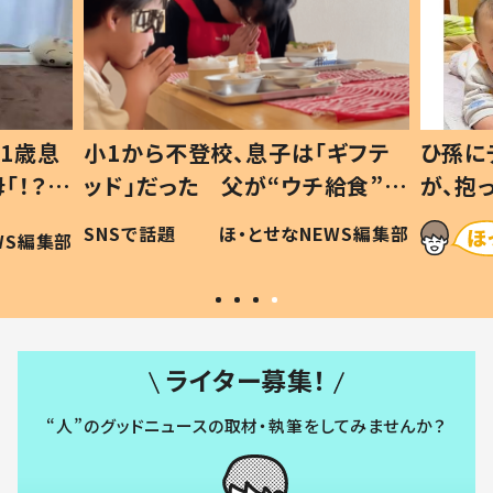
1歳息
小1から不登校、息子は「ギフテ
ひ孫に
「！？」
ッド」だった 父が“ウチ給食”を
が、抱
に「可愛
作り続ける理由とは #令和の親
「涙が
SNSで話題
ほ・とせなNEWS編集部
WS編集部
#令和の子
い」
ライター募集！
“人”のグッドニュースの取材・執筆をしてみませんか？