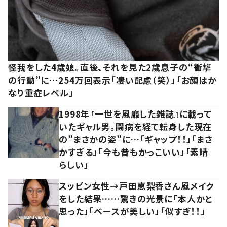
怪我をした4歳娘。直後、それを見た2歳息子の“衝撃
の行動”に…254万回表示「凄い配慮（笑）」「お顔はか
なり重症レベル」
1998年『一世を風靡した雑誌』に載って
いたギャル男。闘病を経て転身した現在
の”まさかの姿”に…「ギャップ！！」「まさ
かすぎる」「今も昔もかっこいい」「素晴
らしい」
スッピン女性→戸田恵梨香さん風メイク
をした結果……驚きの光景に「本人かと
思った」「ベースが美しい」「似すぎ！！」