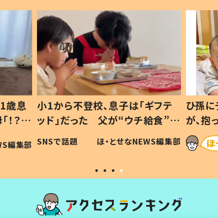
1歳息
小1から不登校、息子は「ギフテ
ひ孫に
「！？」
ッド」だった 父が“ウチ給食”を
が、抱
に「可愛
作り続ける理由とは #令和の親
「涙が
SNSで話題
ほ・とせなNEWS編集部
WS編集部
#令和の子
い」