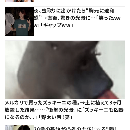
夜、虫取りに出かけたら“胸元に違和
感”→直後、驚きの光景に…「笑ったｗｗ
ｗ」「ギャップww」
メルカリで買ったズッキーニの種。→土に植えて3ヶ月
放置した結果……『衝撃の光景』に「ズッキーニも凶器
になるのか、、」「野太い音！笑」
20歳の孫娘が帰省のたびにする“隠し