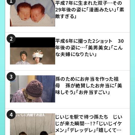
平成7年に生まれた双子…その
29年後の姿に「漫画みたい」「素
敵すぎる」
平成6年に撮った2ショット 30
年後の姿に…「美男美女」「こん
な夫婦になりたい」
孫のためにお弁当を作った祖
母 孫が絶賛したお弁当に「美
味しそう」「お弁当すごい」
じいじを駅で待つ孫たち じい
じが来た瞬間…！？「じいじイケ
メン」「デレッデレ」「嬉しくて可