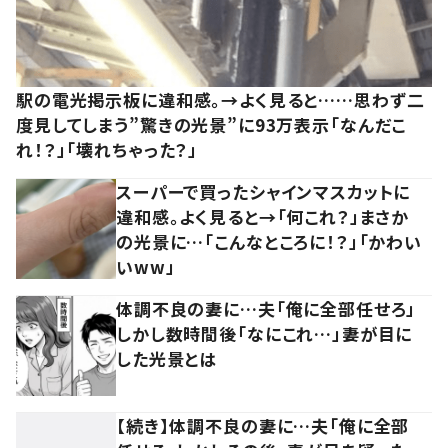
駅の電光掲示板に違和感。→よく見ると……思わず二
度見してしまう”驚きの光景”に93万表示「なんだこ
れ！？」「壊れちゃった？」
スーパーで買ったシャインマスカットに
違和感。よく見ると→「何これ？」まさか
の光景に…「こんなところに！？」「かわい
いww」
体調不良の妻に…夫「俺に全部任せろ」
しかし数時間後「なにこれ…」妻が目に
した光景とは
【続き】体調不良の妻に…夫「俺に全部