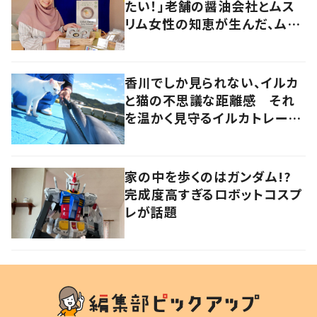
たい！」老舗の醤油会社とムス
リム女性の知恵が生んだ、ムス
リムに優しい“うどんだし醤
油”。
香川でしか見られない、イルカ
と猫の不思議な距離感 それ
を温かく見守るイルカトレーナ
ーの努力
家の中を歩くのはガンダム!?
完成度高すぎるロボットコスプ
レが話題