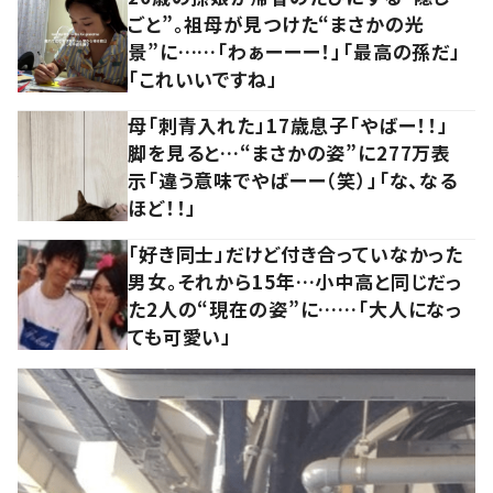
ごと”。祖母が見つけた“まさかの光
景”に……「わぁーーー！」「最高の孫だ」
「これいいですね」
母「刺青入れた」17歳息子「やばー！！」
脚を見ると…“まさかの姿”に277万表
示「違う意味でやばーー（笑）」「な、なる
ほど！！」
「好き同士」だけど付き合っていなかった
男女。それから15年…小中高と同じだっ
た2人の“現在の姿”に……「大人になっ
ても可愛い」