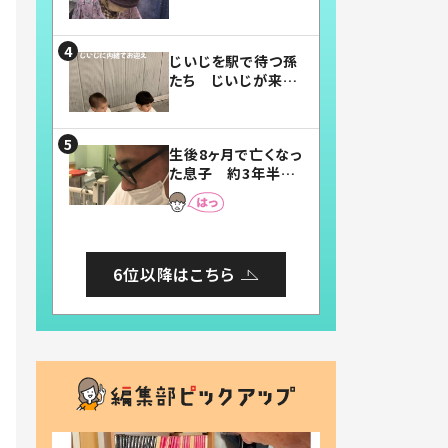
賛したお弁当に「美
味しそう」「お弁当す
ごい」
じいじを駅で待つ孫
たち じいじが来た
瞬間…！？「じいじイ
ケメン」「デレッデレ」
「嬉しくて可愛くてた
生後8ヶ月で亡くなっ
まらない」「幸せにな
た息子 約3年半
れる」
後、当時の妻の日記
に書いてあった本音
とは
6位以降はこちら