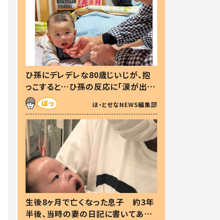
ひ孫にデレデレな80歳じいじが、抱
っこすると…ひ孫の反応に「涙が出ま
した」「可愛くて仕方ない」
ほ・とせなNEWS編集部
生後8ヶ月で亡くなった息子 約3年
半後、当時の妻の日記に書いてあっ