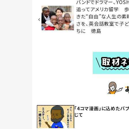
バンドでドラマー、YOSH
追ってアメリカ留学 
きた“自由”な人生の素
さを、英会話教室で子
ちに 徳島
「4コマ漫画」に込めたパ
じて