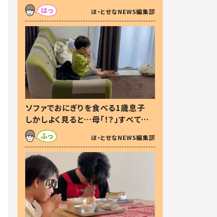
た本音とは
ほ・とせなNEWS編集部
ソファでおにぎりを食べる1歳息子
しかしよく見ると…母「！？」すべてを
察した母の投稿に「可愛いから許
ほ・とせなNEWS編集部
す！」「現行犯〜」