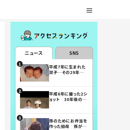
ニュース
SNS
平成7年に生まれた
双子…その29年後
の姿に「漫画みたい」
「素敵すぎる」
平成6年に撮った2シ
ョット 30年後の姿
に…「美男美女」「こ
んな夫婦になりた
い」
孫のためにお弁当を
作った祖母 孫が絶