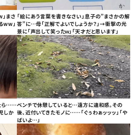
w」まさ
「絵にあう言葉を書きなさい」息子の”まさかの解
るww」
答”に…母「正解でよいでしょうか？」→衝撃の光
景に「声出して笑ったｗ」「天才だと思います」
たら……
ベンチで休憩していると…遠方に違和感。その
児しか
後、近付いてきたモノに……「ぐぅわぁッッッ」「や
ばいよ…」