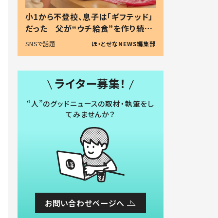
小1から不登校、息子は「ギフテッド」
だった 父が“ウチ給食”を作り続け
る理由とは #令和の親 #令和の子
SNSで話題
ほ・とせなNEWS編集部
ライター募集！
“人”のグッドニュースの取材・執筆をし
てみませんか？
お問い合わせページへ