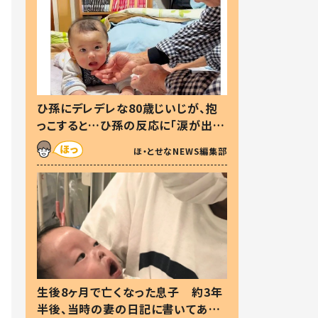
ひ孫にデレデレな80歳じいじが、抱
っこすると…ひ孫の反応に「涙が出ま
した」「可愛くて仕方ない」
ほ・とせなNEWS編集部
生後8ヶ月で亡くなった息子 約3年
半後、当時の妻の日記に書いてあっ