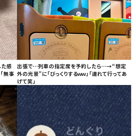
した感
出張で…列車の指定席を予約したら…→“想定
に「無事
外の光景”に「びっくりするｗｗ」「連れて行ってあ
げて笑」