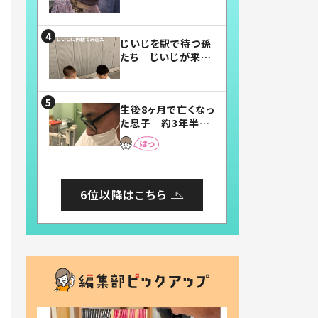
賛したお弁当に「美
味しそう」「お弁当す
ごい」
じいじを駅で待つ孫
たち じいじが来た
瞬間…！？「じいじイ
ケメン」「デレッデレ」
「嬉しくて可愛くてた
生後8ヶ月で亡くなっ
まらない」「幸せにな
た息子 約3年半
れる」
後、当時の妻の日記
に書いてあった本音
とは
6位以降はこちら