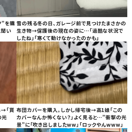
ツ”を購
雪の残る冬の日、ガレージ前で見つけたまさかの
と聞い
生き物→保護後の現在の姿に…「過酷な状況で
したね」「寒くて動けなかったのかも」
し→「貰
布団カバーを購入。しかし帰宅後→高1娘「この
の光
カバーなんか怖くない？」よく見ると…”衝撃の光
景”に「吹き出しましたww」「ロックやんwww」