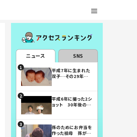
ニュース
SNS
平成7年に生まれた
双子…その29年後
の姿に「漫画みたい」
「素敵すぎる」
平成6年に撮った2シ
ョット 30年後の姿
に…「美男美女」「こ
んな夫婦になりた
い」
孫のためにお弁当を
作った祖母 孫が絶