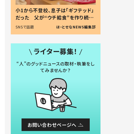
小1から不登校、息子は「ギフテッド」
だった 父が“ウチ給食”を作り続け
る理由とは #令和の親 #令和の子
SNSで話題
ほ・とせなNEWS編集部
ライター募集！
“人”のグッドニュースの取材・執筆をし
てみませんか？
お問い合わせページへ