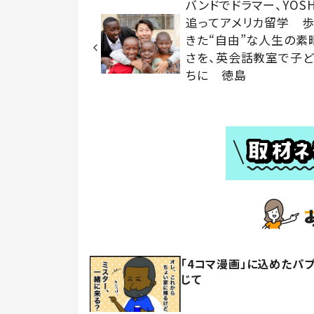
バンドでドラマー、YOSH
追ってアメリカ留学 
きた“自由”な人生の素
さを、英会話教室で子
ちに 徳島
「4コマ漫画」に込めたパ
じて