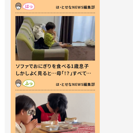
た本音とは
ほ・とせなNEWS編集部
ソファでおにぎりを食べる1歳息子
しかしよく見ると…母「！？」すべてを
察した母の投稿に「可愛いから許
ほ・とせなNEWS編集部
す！」「現行犯〜」