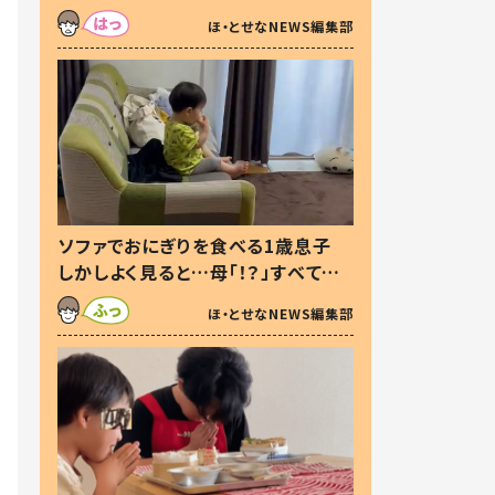
た本音とは
ほ・とせなNEWS編集部
ソファでおにぎりを食べる1歳息子
しかしよく見ると…母「！？」すべてを
察した母の投稿に「可愛いから許
ほ・とせなNEWS編集部
す！」「現行犯〜」