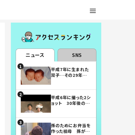
ニュース
SNS
平成7年に生まれた
双子…その29年後
の姿に「漫画みたい」
「素敵すぎる」
平成6年に撮った2シ
ョット 30年後の姿
に…「美男美女」「こ
んな夫婦になりた
い」
孫のためにお弁当を
作った祖母 孫が絶