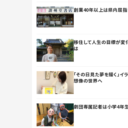
創業40年以上は県内屈指
移住して人生の目標が変化
は
「その日見た夢を描く」イ
想像の世界へ
劇団専属記者は小学4年生