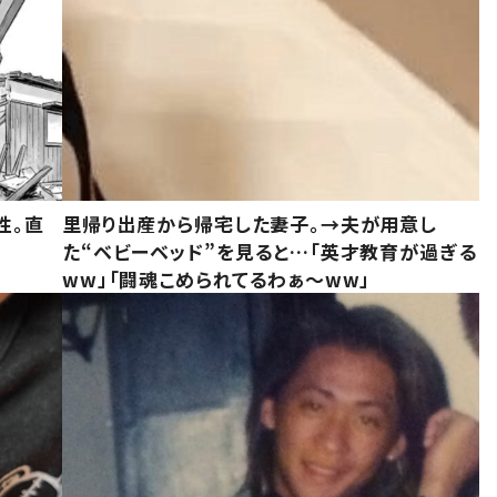
性。直
里帰り出産から帰宅した妻子。→夫が用意し
た“ベビーベッド”を見ると…「英才教育が過ぎる
ww」「闘魂こめられてるわぁ～ww」