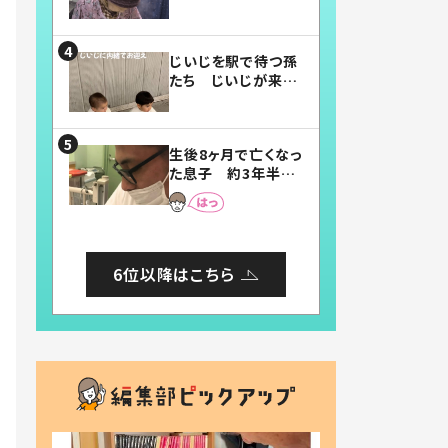
賛したお弁当に「美
味しそう」「お弁当す
ごい」
じいじを駅で待つ孫
たち じいじが来た
瞬間…！？「じいじイ
ケメン」「デレッデレ」
「嬉しくて可愛くてた
生後8ヶ月で亡くなっ
まらない」「幸せにな
た息子 約3年半
れる」
後、当時の妻の日記
に書いてあった本音
とは
6位以降はこちら