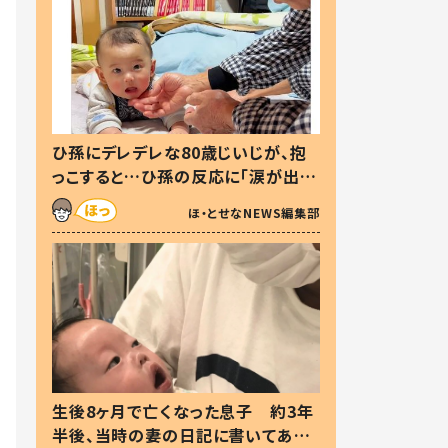
ひ孫にデレデレな80歳じいじが、抱
っこすると…ひ孫の反応に「涙が出ま
した」「可愛くて仕方ない」
ほ・とせなNEWS編集部
生後8ヶ月で亡くなった息子 約3年
半後、当時の妻の日記に書いてあっ