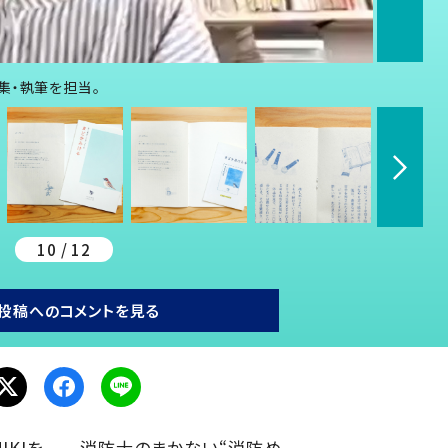
集・執筆を担当。
10 / 12
投稿へのコメントを見る
IKIを
消防士のまかない“消防め