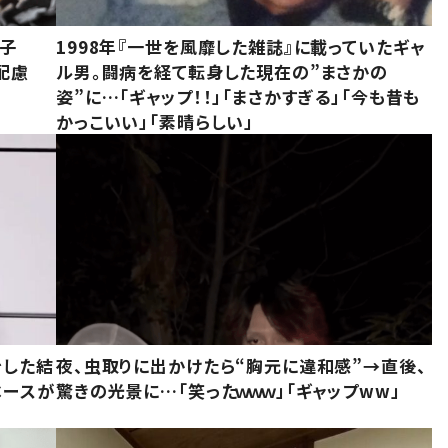
息子
1998年『一世を風靡した雑誌』に載っていたギャ
配慮
ル男。闘病を経て転身した現在の”まさかの
姿”に…「ギャップ！！」「まさかすぎる」「今も昔も
かっこいい」「素晴らしい」
をした結
夜、虫取りに出かけたら“胸元に違和感”→直後、
ベースが
驚きの光景に…「笑ったｗｗｗ」「ギャップww」