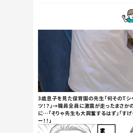
3歳息子を見た保育園の先生「何そのTシ
ツ！？」→職員全員に激震が走ったまさか
に…「そりゃ先生も大興奮するはず」「すげ
ー！！」