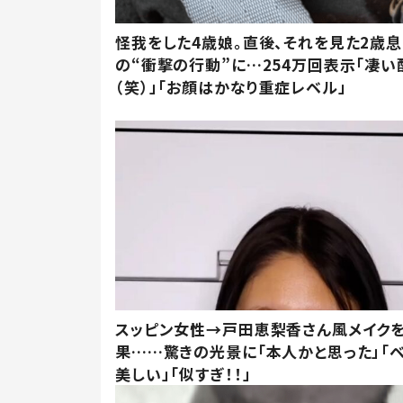
怪我をした4歳娘。直後、それを見た2歳
の“衝撃の行動”に…254万回表示「凄い
（笑）」「お顔はかなり重症レベル」
スッピン女性→戸田恵梨香さん風メイク
果……驚きの光景に「本人かと思った」「
美しい」「似すぎ！！」