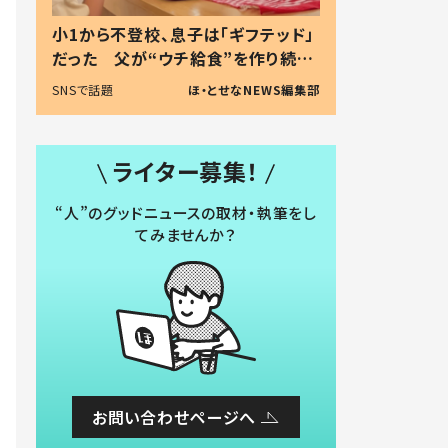
小1から不登校、息子は「ギフテッド」
だった 父が“ウチ給食”を作り続け
る理由とは #令和の親 #令和の子
SNSで話題
ほ・とせなNEWS編集部
ライター募集！
“人”のグッドニュースの取材・執筆をし
てみませんか？
お問い合わせページへ