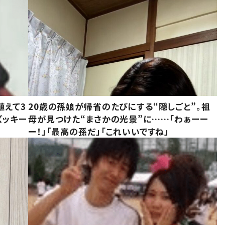
植えて3
20歳の孫娘が帰省のたびにする“隠しごと”。祖
ズッキー
母が見つけた“まさかの光景”に……「わぁーー
ー！」「最高の孫だ」「これいいですね」