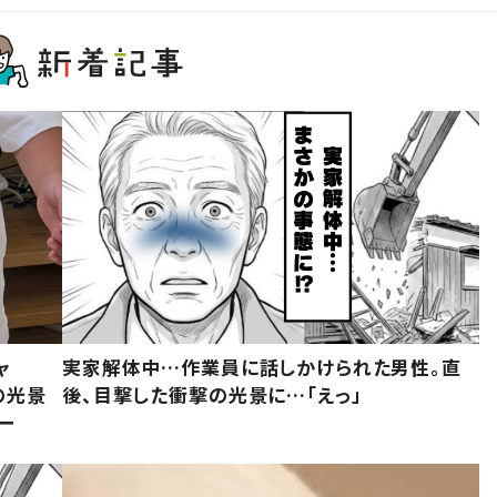
ャ
実家解体中…作業員に話しかけられた男性。直
の光景
後、目撃した衝撃の光景に…「えっ」
ー