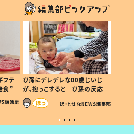
ギフテ
ひ孫にデレデレな80歳じいじ
給食”を
が、抱っこすると…ひ孫の反応に
和の親
「涙が出ました」「可愛くて仕方な
WS編集部
ほ・とせなNEWS編集部
い」