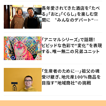
長年愛されてきた酒店を「たべ
る」「おと」「くらし」を楽しむ空
間に ‟みんなのデパート“の
魅力に迫る！
「アニマルシリーズ」で話題！
ビビッドな色彩で“変化”を表現
する、唯一無二の兄弟ユニット
「生産者のために…」祖父の魂
受け継ぎ、地元産100％商品を
目指す”地域商社”の挑戦