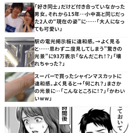
「好き同士」だけど付き合っていなかった
男女。それから15年…小中高と同じだっ
た2人の“現在の姿”に……「大人になっ
ても可愛い」
駅の電光掲示板に違和感。→よく見る
と……思わず二度見してしまう”驚きの
光景”に93万表示「なんだこれ！？」「壊
れちゃった？」
スーパーで買ったシャインマスカットに
違和感。よく見ると→「何これ？」まさか
の光景に…「こんなところに！？」「かわい
いww」