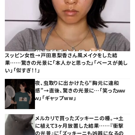
スッピン女性→戸田恵梨香さん風メイクをした結
果……驚きの光景に「本人かと思った」「ベースが美し
い」「似すぎ！！」
夜、虫取りに出かけたら“胸元に違和
感”→直後、驚きの光景に…「笑ったｗｗ
ｗ」「ギャップww」
メルカリで買ったズッキーニの種。→土
に植えて3ヶ月放置した結果……『衝撃
の光景』に「ズッキーニも凶器になるの