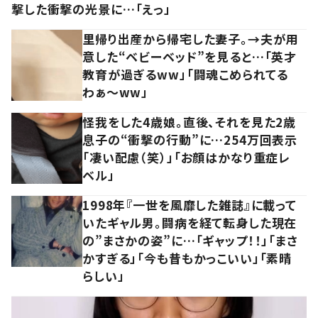
撃した衝撃の光景に…「えっ」
里帰り出産から帰宅した妻子。→夫が用
意した“ベビーベッド”を見ると…「英才
教育が過ぎるww」「闘魂こめられてる
わぁ～ww」
怪我をした4歳娘。直後、それを見た2歳
息子の“衝撃の行動”に…254万回表示
「凄い配慮（笑）」「お顔はかなり重症レ
ベル」
1998年『一世を風靡した雑誌』に載って
いたギャル男。闘病を経て転身した現在
の”まさかの姿”に…「ギャップ！！」「まさ
かすぎる」「今も昔もかっこいい」「素晴
らしい」