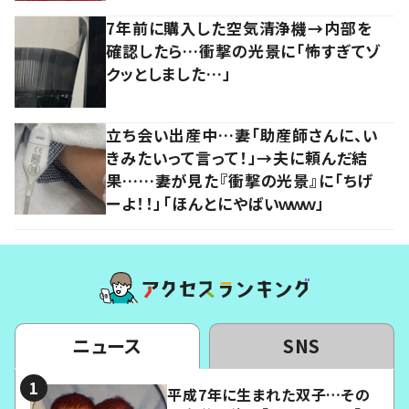
7年前に購入した空気清浄機→内部を
確認したら…衝撃の光景に「怖すぎてゾ
クッとしました…」
立ち会い出産中…妻「助産師さんに、い
きみたいって言って！」→夫に頼んだ結
果……妻が見た『衝撃の光景』に「ちげ
ーよ！！」「ほんとにやばいｗｗｗ」
ニュース
SNS
平成7年に生まれた双子…その