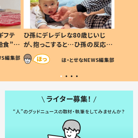
ギフテ
ひ孫にデレデレな80歳じいじ
給食”を
が、抱っこすると…ひ孫の反応に
和の親
「涙が出ました」「可愛くて仕方な
WS編集部
ほ・とせなNEWS編集部
い」
ライター募集！
“人”のグッドニュースの取材・執筆をしてみませんか？