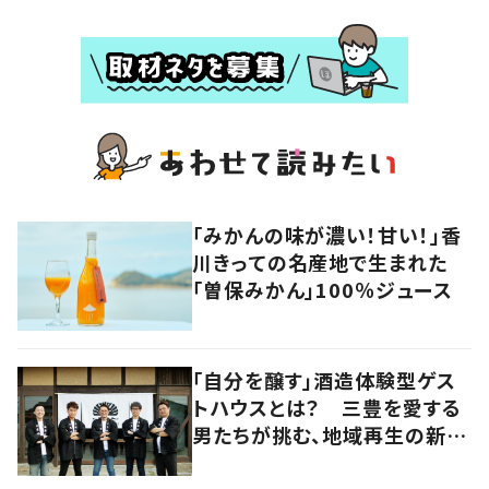
「みかんの味が濃い！甘い！」香
川きっての名産地で生まれた
「曽保みかん」100％ジュース
「自分を醸す」酒造体験型ゲス
トハウスとは？ 三豊を愛する
男たちが挑む、地域再生の新し
いかたち【暮らすように滞在し
たくなる宿vol.3】