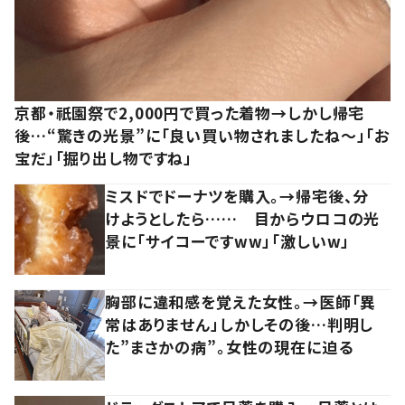
京都・祇園祭で2,000円で買った着物→しかし帰宅
後…“驚きの光景”に「良い買い物されましたね～」「お
宝だ」「掘り出し物ですね」
ミスドでドーナツを購入。→帰宅後、分
けようとしたら…… 目からウロコの光
景に「サイコーですww」「激しいw」
胸部に違和感を覚えた女性。→医師「異
常はありません」しかしその後…判明し
た”まさかの病”。女性の現在に迫る