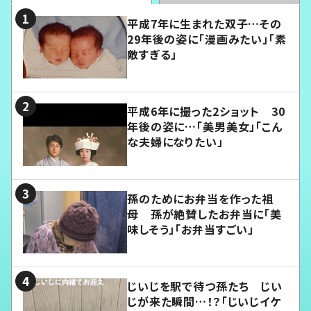
平成7年に生まれた双子…その
29年後の姿に「漫画みたい」「素
敵すぎる」
平成6年に撮った2ショット 30
年後の姿に…「美男美女」「こん
な夫婦になりたい」
孫のためにお弁当を作った祖
母 孫が絶賛したお弁当に「美
味しそう」「お弁当すごい」
じいじを駅で待つ孫たち じい
じが来た瞬間…！？「じいじイケ