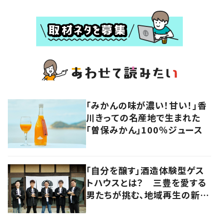
「みかんの味が濃い！甘い！」香
川きっての名産地で生まれた
「曽保みかん」100％ジュース
「自分を醸す」酒造体験型ゲス
トハウスとは？ 三豊を愛する
男たちが挑む、地域再生の新し
いかたち【暮らすように滞在し
たくなる宿vol.3】