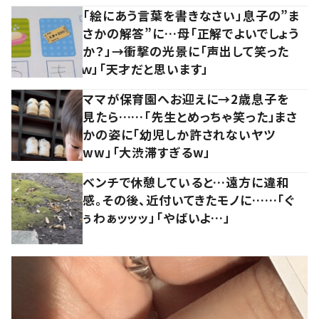
「絵にあう言葉を書きなさい」息子の”ま
さかの解答”に…母「正解でよいでしょう
か？」→衝撃の光景に「声出して笑った
ｗ」「天才だと思います」
ママが保育園へお迎えに→2歳息子を
見たら……「先生とめっちゃ笑った」まさ
かの姿に「幼児しか許されないヤツ
ww」「大渋滞すぎるw」
ベンチで休憩していると…遠方に違和
感。その後、近付いてきたモノに……「ぐ
ぅわぁッッッ」「やばいよ…」