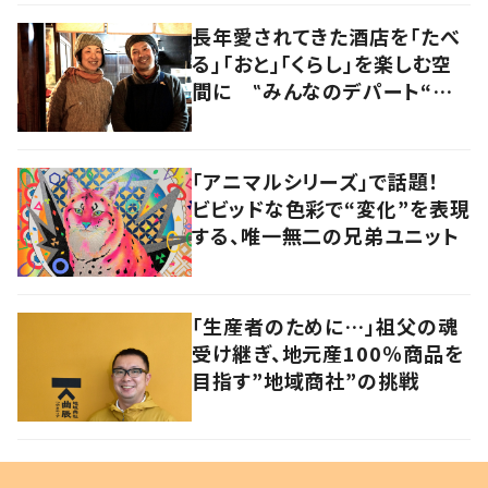
長年愛されてきた酒店を「たべ
る」「おと」「くらし」を楽しむ空
間に ‟みんなのデパート“の
魅力に迫る！
「アニマルシリーズ」で話題！
ビビッドな色彩で“変化”を表現
する、唯一無二の兄弟ユニット
「生産者のために…」祖父の魂
受け継ぎ、地元産100％商品を
目指す”地域商社”の挑戦