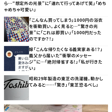
ら…“想定外の光景”に「連れて行ってあげて笑」「めち
ゃめちゃ可愛い」
「こんなん買ってしまう」1000円の浴衣
を衝動買い。よく見ると…“驚きの光
景”に「これは即買い」「1000円だった
のですか？！」
嫁「こんな帰りたくなる義実家ある！？」
義父から届いた“衝撃のメッセー
ジ”に…「絶対帰省する！」「私が行きた
い」
昭和29年製造の東芝の洗濯機。動かし
てみると……「驚き」「東芝恐るべし」