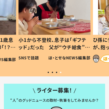
1歳息
小1から不登校、息子は「ギフテ
ひ孫に
「！？」
ッド」だった 父が“ウチ給食”を
が、抱
に「可愛
作り続ける理由とは #令和の親
「涙が
SNSで話題
ほ・とせなNEWS編集部
WS編集部
#令和の子
い」
ライター募集！
“人”のグッドニュースの取材・執筆をしてみませんか？