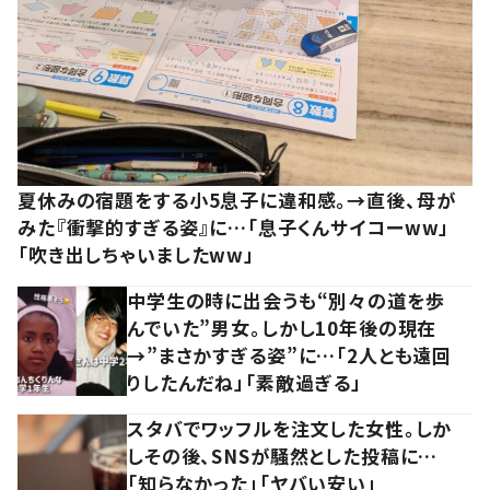
夏休みの宿題をする小5息子に違和感。→直後、母が
みた『衝撃的すぎる姿』に…「息子くんサイコーww」
「吹き出しちゃいましたww」
中学生の時に出会うも“別々の道を歩
んでいた”男女。しかし10年後の現在
→”まさかすぎる姿”に…「2人とも遠回
りしたんだね」「素敵過ぎる」
スタバでワッフルを注文した女性。しか
しその後、SNSが騒然とした投稿に…
「知らなかった」「ヤバい安い」