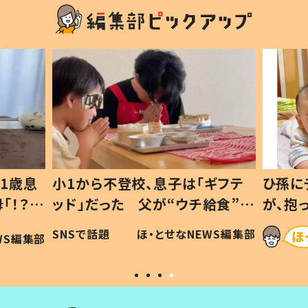
1歳息
小1から不登校、息子は「ギフテ
ひ孫に
「！？」
ッド」だった 父が“ウチ給食”を
が、抱
に「可愛
作り続ける理由とは #令和の親
「涙が
SNSで話題
ほ・とせなNEWS編集部
WS編集部
#令和の子
い」