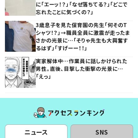
に「エーッ！？」「なぜ落ちてる？」「どこで
忘れたことに気づくの？」
3歳息子を見た保育園の先生「何そのT
シャツ！？」→職員全員に激震が走ったま
さかの光景に…「そりゃ先生も大興奮す
るはず」「すげーー！！」
実家解体中…作業員に話しかけられた
男性。直後、目撃した衝撃の光景に…
「えっ」
ニュース
SNS