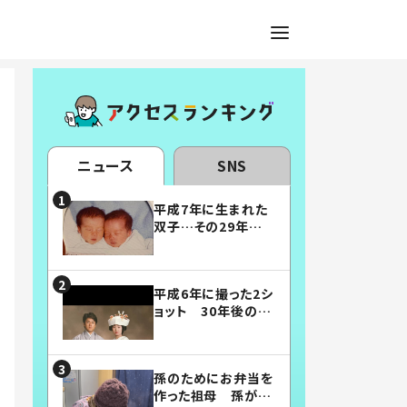
ニュース
SNS
平成7年に生まれた
双子…その29年後
の姿に「漫画みたい」
「素敵すぎる」
平成6年に撮った2シ
ョット 30年後の姿
に…「美男美女」「こ
んな夫婦になりた
い」
孫のためにお弁当を
作った祖母 孫が絶