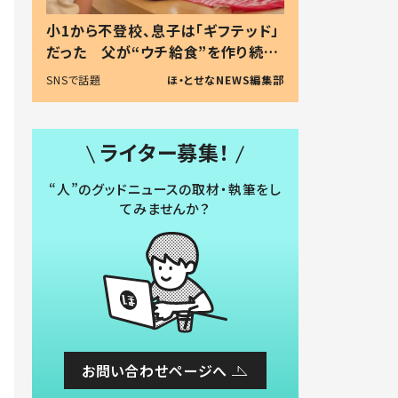
小1から不登校、息子は「ギフテッド」
だった 父が“ウチ給食”を作り続け
る理由とは #令和の親 #令和の子
SNSで話題
ほ・とせなNEWS編集部
ライター募集！
“人”のグッドニュースの取材・執筆をし
てみませんか？
お問い合わせページへ