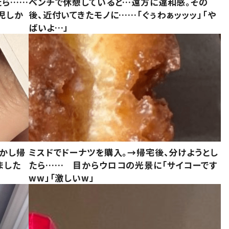
たら……
ベンチで休憩していると…遠方に違和感。その
児しか
後、近付いてきたモノに……「ぐぅわぁッッッ」「や
ばいよ…」
しかし帰
ミスドでドーナツを購入。→帰宅後、分けようとし
ました
たら…… 目からウロコの光景に「サイコーです
ww」「激しいw」