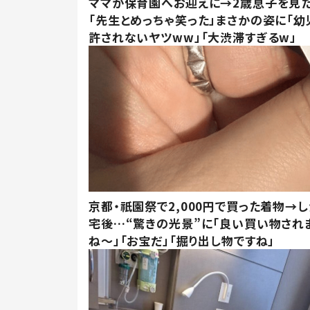
ママが保育園へお迎えに→2歳息子を見
「先生とめっちゃ笑った」まさかの姿に「幼
許されないヤツww」「大渋滞すぎるw」
京都・祇園祭で2,000円で買った着物→
宅後…“驚きの光景”に「良い買い物され
ね～」「お宝だ」「掘り出し物ですね」