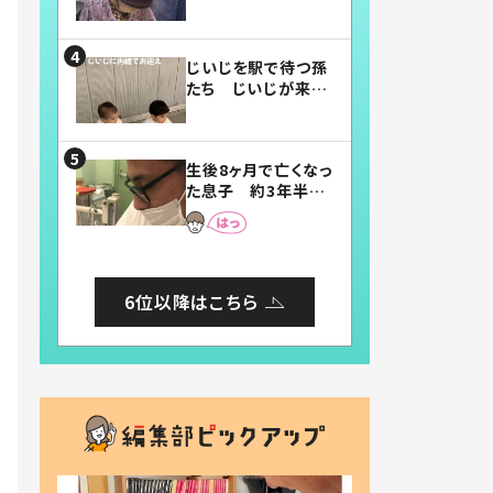
賛したお弁当に「美
味しそう」「お弁当す
ごい」
じいじを駅で待つ孫
たち じいじが来た
瞬間…！？「じいじイ
ケメン」「デレッデレ」
「嬉しくて可愛くてた
生後8ヶ月で亡くなっ
まらない」「幸せにな
た息子 約3年半
れる」
後、当時の妻の日記
に書いてあった本音
とは
6位以降はこちら