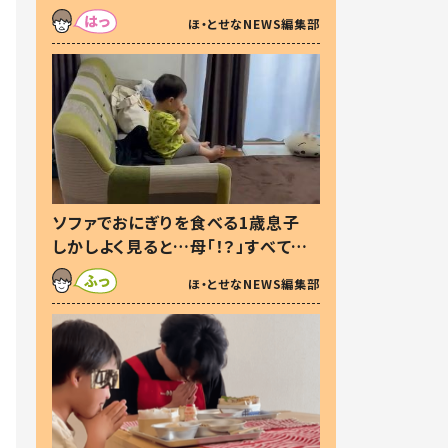
た本音とは
ほ・とせなNEWS編集部
ソファでおにぎりを食べる1歳息子
しかしよく見ると…母「！？」すべてを
察した母の投稿に「可愛いから許
ほ・とせなNEWS編集部
す！」「現行犯〜」