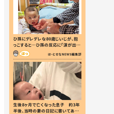
ひ孫にデレデレな80歳じいじが、抱
っこすると…ひ孫の反応に「涙が出ま
した」「可愛くて仕方ない」
ほ・とせなNEWS編集部
生後8ヶ月で亡くなった息子 約3年
半後、当時の妻の日記に書いてあっ