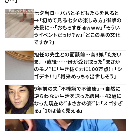
び…」
七夕当日…パパと子どもたちを見ると
→「初めて見る七夕の楽しみ方」衝撃の
光景に…「おもろすぎるwww」「そうい
うイベントだっけ？w」「どこの星の文化
ですか？」
担任の先生との面談前…高3娘「ただい
ま」→直後……母が受け取った”まさか
のモノ”に「生き抜く力に100万点！」「シ
ゴデキ！！」「将来めっちゃ出世しそう」
9年前の夫「不機嫌で不健康」→自然に
逆らわない生活を送った結果…42歳に
なった現在の”まさかの姿”に「スゴすぎ
る」「20は若く見える」