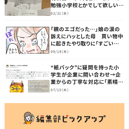
勉強小学校とかでして欲しい」
「社会勉強になりますね」の声
02/21（水）
「親のエゴだった…」娘の涙の
訴えにハッとした母 買い物中
に起きたやり取りに「すごい分
かる」「改めて気付かされた」
09/14（木）
“紙パック”に疑問を持った小
学生が企業に問い合わせ→企
業からの丁寧な対応に「素晴ら
しい」の声
07/13（木）