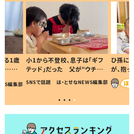
べる1歳
小1から不登校、息子は「ギフ
ひ孫にデ
と…母
テッド」だった 父が“ウチ給
が、抱っ
母の投稿
食”を作り続ける理由とは #令
に「涙が
SNSで話題
ほ・とせなNEWS編集部
EWS編集部
「現行
和の親 #令和の子
方ない」