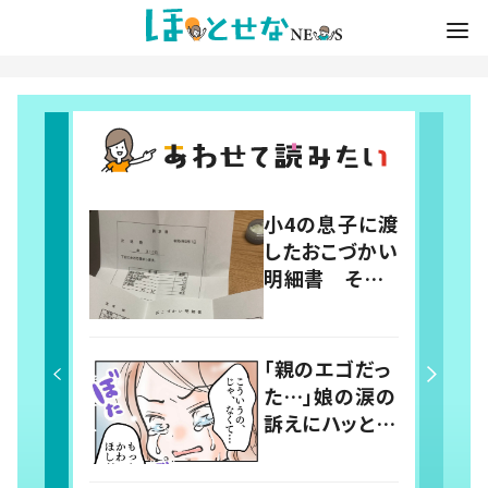
小4の息子に渡
したおこづかい
明細書 その
内容に「こうい
う勉強小学校
とかでして欲し
「親のエゴだっ
い」「社会勉強
た…」娘の涙の
になりますね」
訴えにハッとし
の声
た母 買い物
中に起きたやり