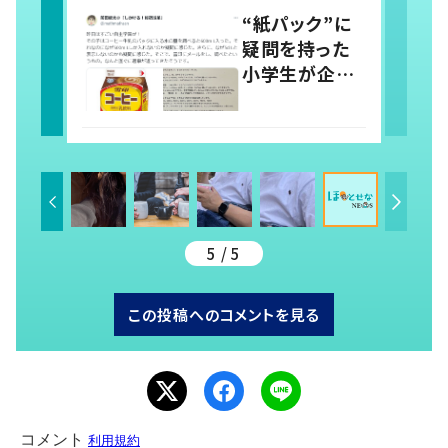
取りに「すごい
“紙パック”に
分かる」「改め
疑問を持った
て気付かされ
小学生が企業
た」
に問い合わせ
→企業からの
丁寧な対応に
「素晴らしい」
の声
5 / 5
この投稿へのコメントを見る