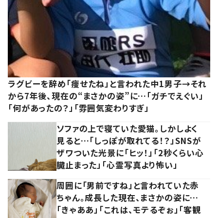
ラグビーを辞め「痩せたね」と言われた中1男子→それ
から7年後、現在の“まさかの姿”に…「ガチでえぐい」
「何があったの？」「雰囲気変わりすぎ」
ソファの上で寝ていた愛猫。しかしよく
見ると…「しっぽが取れてる！？」SNSが
ザワついた光景に「ヒッ！」「2秒くらい心
臓止まった」「心霊写真より怖い」
周囲に「男前ですね」と言われていた赤
ちゃん。成長した現在、まさかの姿に…
「きゃああ」「これは、モテるぞぉ」「客観