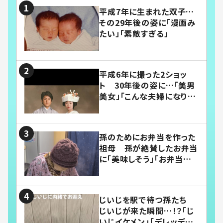
平成7年に生まれた双子…
その29年後の姿に「漫画み
たい」「素敵すぎる」
平成6年に撮った2ショッ
ト 30年後の姿に…「美男
美女」「こんな夫婦になりた
い」
孫のためにお弁当を作った
祖母 孫が絶賛したお弁当
に「美味しそう」「お弁当すご
い」
じいじを駅で待つ孫たち
じいじが来た瞬間…！？「じ
いじイケメン」「デレッデレ」