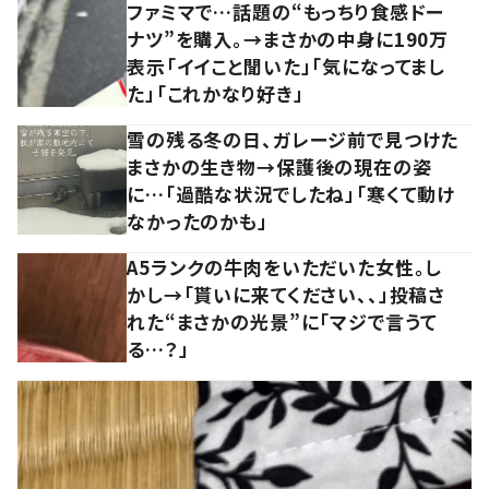
ファミマで…話題の“もっちり食感ドー
ナツ”を購入。→まさかの中身に190万
表示「イイこと聞いた」「気になってまし
た」「これかなり好き」
雪の残る冬の日、ガレージ前で見つけた
まさかの生き物→保護後の現在の姿
に…「過酷な状況でしたね」「寒くて動け
なかったのかも」
A5ランクの牛肉をいただいた女性。し
かし→「貰いに来てください、、」投稿さ
れた“まさかの光景”に「マジで言うて
る…？」