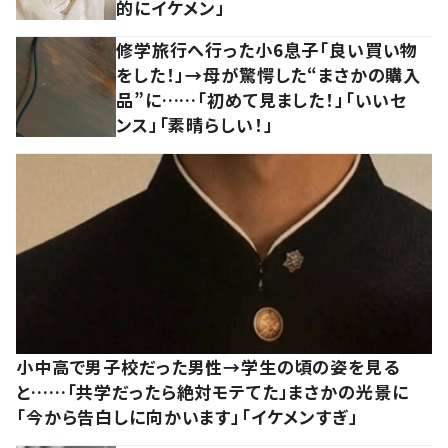
的にイケメン」
修学旅行へ行った小6息子「良い買い物
をした！」→母が驚愕した“まさかの購入
品”に……「初めて見ました！」「いいセ
ンス」「素晴らしい！」
小中高で男子校だった男性→学生の頃の姿を見る
と……「共学だったら絶対モテてた」まさかの光景に
「今から告白しに向かいます」「イケメンすぎ」