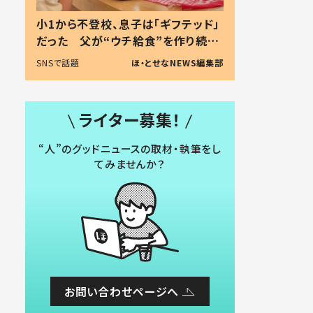
小1から不登校、息子は「ギフテッド」
だった 父が“ウチ給食”を作り続け
る理由とは #令和の親 #令和の子
SNSで話題
ほ・とせなNEWS編集部
ライター募集！
“人”のグッドニュースの取材・執筆をし
てみませんか？
お問い合わせページへ