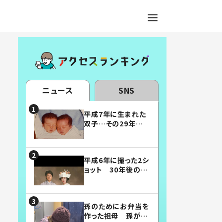
ニュース
SNS
平成7年に生まれた
双子…その29年後
の姿に「漫画みたい」
「素敵すぎる」
平成6年に撮った2シ
ョット 30年後の姿
に…「美男美女」「こ
んな夫婦になりた
い」
孫のためにお弁当を
作った祖母 孫が絶