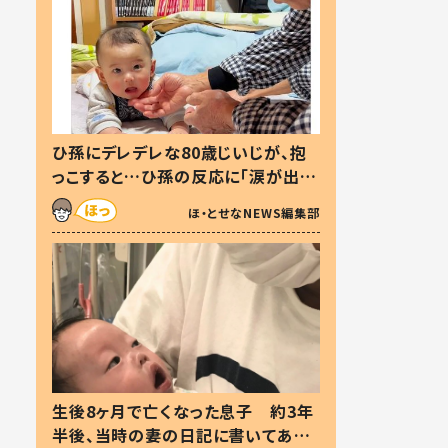
ひ孫にデレデレな80歳じいじが、抱
っこすると…ひ孫の反応に「涙が出ま
した」「可愛くて仕方ない」
ほ・とせなNEWS編集部
生後8ヶ月で亡くなった息子 約3年
半後、当時の妻の日記に書いてあっ