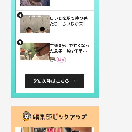
賛したお弁当に「美
味しそう」「お弁当す
ごい」
じいじを駅で待つ孫
たち じいじが来た
瞬間…！？「じいじイ
ケメン」「デレッデレ」
「嬉しくて可愛くてた
生後8ヶ月で亡くなっ
まらない」「幸せにな
た息子 約3年半
れる」
後、当時の妻の日記
に書いてあった本音
とは
6位以降はこちら