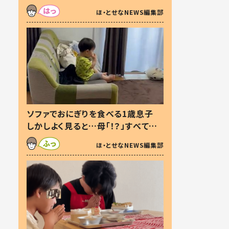
た本音とは
ほ・とせなNEWS編集部
ソファでおにぎりを食べる1歳息子
しかしよく見ると…母「！？」すべてを
察した母の投稿に「可愛いから許
ほ・とせなNEWS編集部
す！」「現行犯〜」