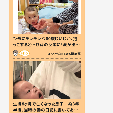
ひ孫にデレデレな80歳じいじが、抱
っこすると…ひ孫の反応に「涙が出ま
した」「可愛くて仕方ない」
ほ・とせなNEWS編集部
生後8ヶ月で亡くなった息子 約3年
半後、当時の妻の日記に書いてあっ