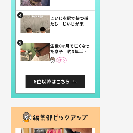
賛したお弁当に「美
味しそう」「お弁当す
ごい」
じいじを駅で待つ孫
たち じいじが来た
瞬間…！？「じいじイ
ケメン」「デレッデレ」
「嬉しくて可愛くてた
生後8ヶ月で亡くなっ
まらない」「幸せにな
た息子 約3年半
れる」
後、当時の妻の日記
に書いてあった本音
とは
6位以降はこちら