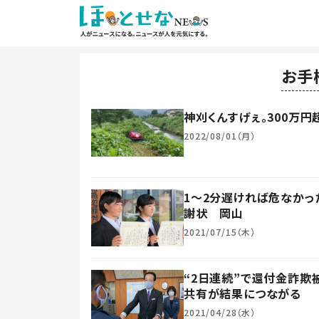
お手
神刈くんすげぇ。300万
2022/08/01（月）
1～2分遅ければ危なか
謝状 岡山
2021/07/15（木）
“2日連続”で還付金詐欺
共有が結果につながる
2021/04/28（水）