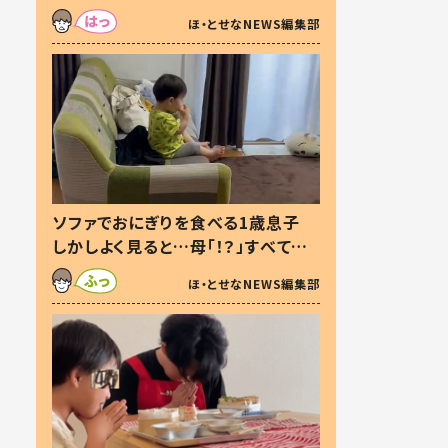
た本音とは
ほ・とせなNEWS編集部
ソファでおにぎりを食べる1歳息子
しかしよく見ると…母「！？」すべてを
察した母の投稿に「可愛いから許
ほ・とせなNEWS編集部
す！」「現行犯〜」