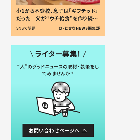
小1から不登校、息子は「ギフテッド」
だった 父が“ウチ給食”を作り続け
る理由とは #令和の親 #令和の子
SNSで話題
ほ・とせなNEWS編集部
ライター募集！
“人”のグッドニュースの取材・執筆をし
てみませんか？
お問い合わせページへ