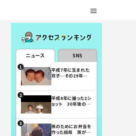
ニュース
SNS
平成7年に生まれた
双子…その29年後
の姿に「漫画みたい」
「素敵すぎる」
平成6年に撮った2シ
ョット 30年後の姿
に…「美男美女」「こ
んな夫婦になりた
い」
孫のためにお弁当を
作った祖母 孫が絶