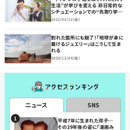
生活”が学びを変える 非日常的な
シチュエーションでの“先取り学
習”が生んだもの
2021/03/12（金）
割れた箇所にも魅了！「地球が身に
着けるジュエリー」はこうして生ま
れる
2020/12/04（金）
ニュース
SNS
平成7年に生まれた双子…
その29年後の姿に「漫画み