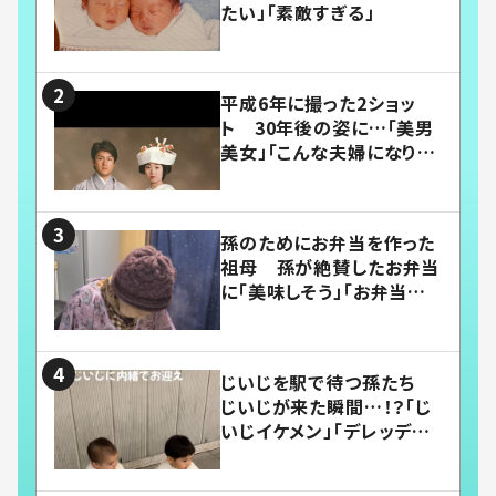
たい」「素敵すぎる」
平成6年に撮った2ショッ
ト 30年後の姿に…「美男
美女」「こんな夫婦になりた
い」
孫のためにお弁当を作った
祖母 孫が絶賛したお弁当
に「美味しそう」「お弁当すご
い」
じいじを駅で待つ孫たち
じいじが来た瞬間…！？「じ
いじイケメン」「デレッデレ」
「嬉しくて可愛くてたまらな
い」「幸せになれる」