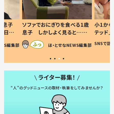
べる1歳
小1から不登校、息子は「ギフ
ひ孫にデ
ると…母
テッド」だった 父が“ウチ給
が、抱
母の投稿
食”を作り続ける理由とは #令
に「涙が
SNSで話題
ほ・とせなNEWS編集部
EWS編集部
「現行
和の親 #令和の子
方ない」
ライター募集！
“人”のグッドニュースの取材・執筆をしてみませんか？