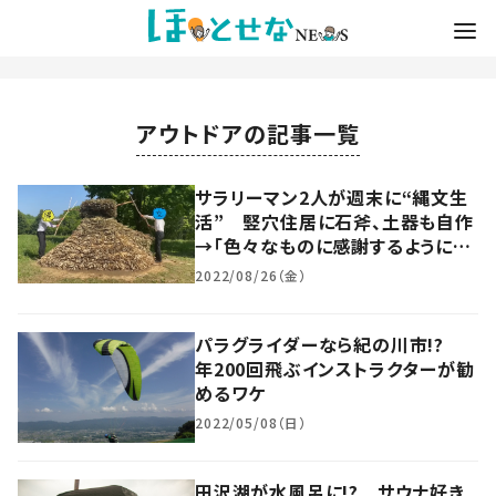
アウトドアの記事一覧
サラリーマン2人が週末に“縄文生
活” 竪穴住居に石斧、土器も自作
→「色々なものに感謝するようにな
りました」
2022/08/26（金）
パラグライダーなら紀の川市!?
年200回飛ぶインストラクターが勧
めるワケ
2022/05/08（日）
田沢湖が水風呂に!? サウナ好き