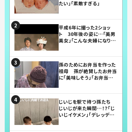
たい」「素敵すぎる」
平成6年に撮った2ショッ
ト 30年後の姿に…「美男
美女」「こんな夫婦になりた
い」
孫のためにお弁当を作った
祖母 孫が絶賛したお弁当
に「美味しそう」「お弁当すご
い」
じいじを駅で待つ孫たち
じいじが来た瞬間…！？「じ
いじイケメン」「デレッデレ」
「嬉しくて可愛くてたまらな
い」「幸せになれる」