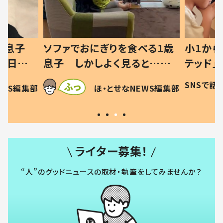
った息子
ソファでおにぎりを食べる1歳
小1から
の日記に
息子 しかしよく見ると…母
テッド」
は
「！？」すべてを察した母の投稿
食”を作
SNSで話
EWS編集部
ほ・とせなNEWS編集部
に「可愛いから許す！」「現行
和の親 
犯〜」
ライター募集！
“人”のグッドニュースの取材・執筆をしてみませんか？