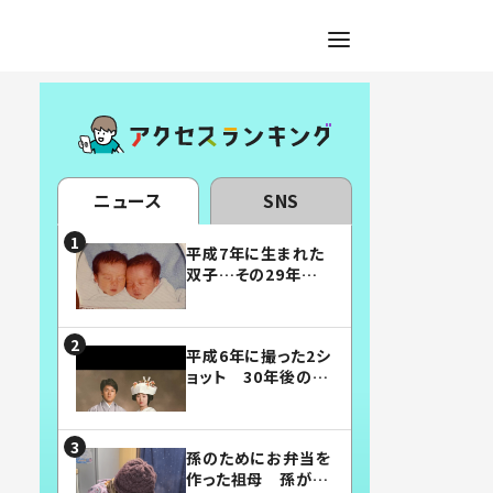
ニュース
SNS
平成7年に生まれた
双子…その29年後
の姿に「漫画みたい」
「素敵すぎる」
平成6年に撮った2シ
ョット 30年後の姿
に…「美男美女」「こ
んな夫婦になりた
い」
孫のためにお弁当を
作った祖母 孫が絶