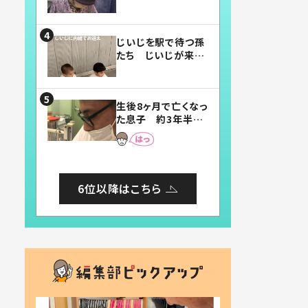
賛したお弁当に「美
味しそう」「お弁当す
ごい」
じいじを駅で待つ孫
たち じいじが来た
瞬間…！？「じいじイ
ケメン」「デレッデレ」
「嬉しくて可愛くてた
生後8ヶ月で亡くなっ
まらない」「幸せにな
た息子 約3年半
れる」
後、当時の妻の日記
に書いてあった本音
とは
6位以降はこちら