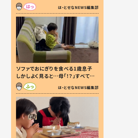
た本音とは
ほ・とせなNEWS編集部
ソファでおにぎりを食べる1歳息子
しかしよく見ると…母「！？」すべてを
察した母の投稿に「可愛いから許
ほ・とせなNEWS編集部
す！」「現行犯〜」