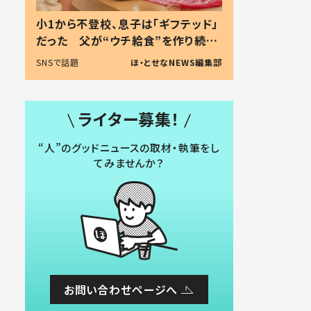
小1から不登校、息子は「ギフテッド」
だった 父が“ウチ給食”を作り続け
る理由とは #令和の親 #令和の子
SNSで話題
ほ・とせなNEWS編集部
ライター募集！
“人”のグッドニュースの取材・執筆をし
てみませんか？
お問い合わせページへ