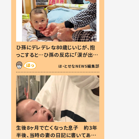
ひ孫にデレデレな80歳じいじが、抱
っこすると…ひ孫の反応に「涙が出ま
した」「可愛くて仕方ない」
ほ・とせなNEWS編集部
生後8ヶ月で亡くなった息子 約3年
半後、当時の妻の日記に書いてあっ