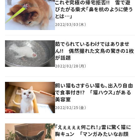
これぞ究極の帰宅拒否!! 雪で遊
びたがる柴犬「鼻を杭のように使う
とは…」
2022/03/03（木）
茹でられているわけではありませ
ん!! 偶然撮れた文鳥の驚きの1枚
が話題
2022/02/28（月）
飼い猫もさすらい猫も、出入り自由
で食事付き!? 「猫ハウス」がある
美容室
2022/02/25（金）
「えぇぇぇぇ何これ！」雷に驚く猫に
胸キュン 「マンガみたいなお顔