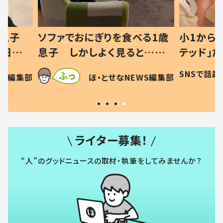
べる1歳
小1から不登校、息子は「ギフ
ひ孫にデ
と…母
テッド」だった 父が“ウチ給
が、抱っ
母の投稿
食”を作り続ける理由とは #令
に「涙が
SNSで話題
ほ・とせなNEWS編集部
EWS編集部
「現行
和の親 #令和の子
方ない」
ライター募集！
“人”のグッドニュースの取材・執筆をしてみませんか？