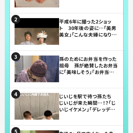
平成6年に撮った2ショッ
ト 30年後の姿に…「美男
美女」「こんな夫婦になりた
い」
孫のためにお弁当を作った
祖母 孫が絶賛したお弁当
に「美味しそう」「お弁当すご
い」
じいじを駅で待つ孫たち
じいじが来た瞬間…！？「じ
いじイケメン」「デレッデレ」
「嬉しくて可愛くてたまらな
い」「幸せになれる」