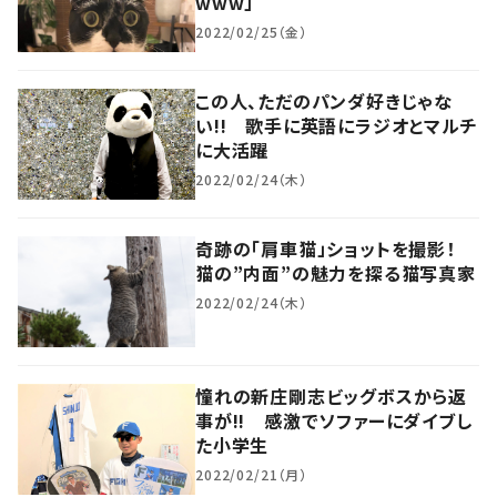
www」
2022/02/25（金）
この人、ただのパンダ好きじゃな
い!! 歌手に英語にラジオとマルチ
に大活躍
2022/02/24（木）
奇跡の「肩車猫」ショットを撮影！
猫の”内面”の魅力を探る猫写真家
2022/02/24（木）
憧れの新庄剛志ビッグボスから返
事が!! 感激でソファーにダイブし
た小学生
2022/02/21（月）