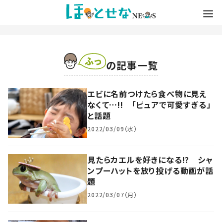
の記事一覧
エビに名前つけたら食べ物に見え
なくて…!! 「ピュアで可愛すぎる」
と話題
2022/03/09（水）
見たらカエルを好きになる!? シャ
ンプーハットを放り投げる動画が話
題
2022/03/07（月）