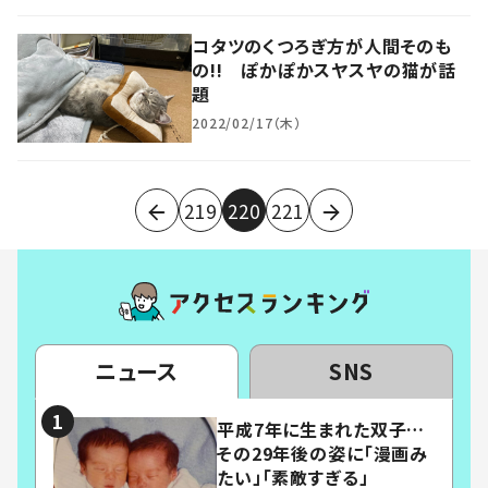
コタツのくつろぎ方が人間そのも
の!! ぽかぽかスヤスヤの猫が話
題
2022/02/17（木）
219
220
221
ニュース
SNS
平成7年に生まれた双子…
その29年後の姿に「漫画み
たい」「素敵すぎる」