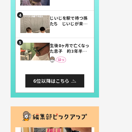
賛したお弁当に「美
味しそう」「お弁当す
ごい」
じいじを駅で待つ孫
たち じいじが来た
瞬間…！？「じいじイ
ケメン」「デレッデレ」
「嬉しくて可愛くてた
生後8ヶ月で亡くなっ
まらない」「幸せにな
た息子 約3年半
れる」
後、当時の妻の日記
に書いてあった本音
とは
6位以降はこちら