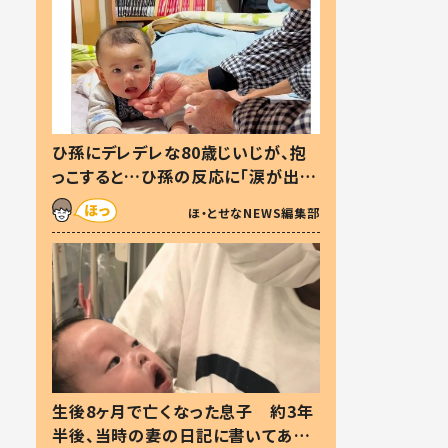
ひ孫にデレデレな80歳じいじが、抱
っこすると…ひ孫の反応に「涙が出ま
した」「可愛くて仕方ない」
ほ・とせなNEWS編集部
生後8ヶ月で亡くなった息子 約3年
半後、当時の妻の日記に書いてあっ