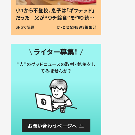
小1から不登校、息子は「ギフテッド」
だった 父が“ウチ給食”を作り続け
る理由とは #令和の親 #令和の子
SNSで話題
ほ・とせなNEWS編集部
ライター募集！
“人”のグッドニュースの取材・執筆をし
てみませんか？
お問い合わせページへ