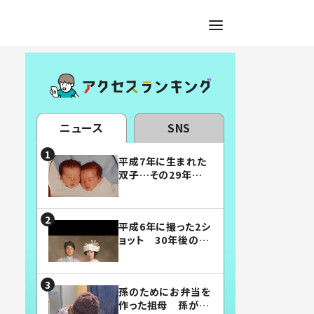
ニュース
SNS
平成7年に生まれた
双子…その29年後
の姿に「漫画みたい」
「素敵すぎる」
平成6年に撮った2シ
ョット 30年後の姿
に…「美男美女」「こ
んな夫婦になりた
い」
孫のためにお弁当を
作った祖母 孫が絶