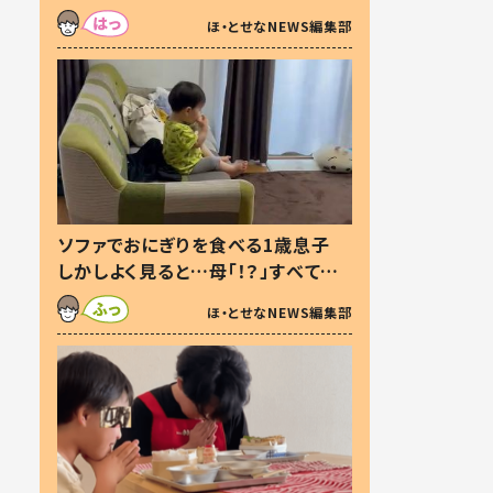
た本音とは
ほ・とせなNEWS編集部
ソファでおにぎりを食べる1歳息子
しかしよく見ると…母「！？」すべてを
察した母の投稿に「可愛いから許
ほ・とせなNEWS編集部
す！」「現行犯〜」