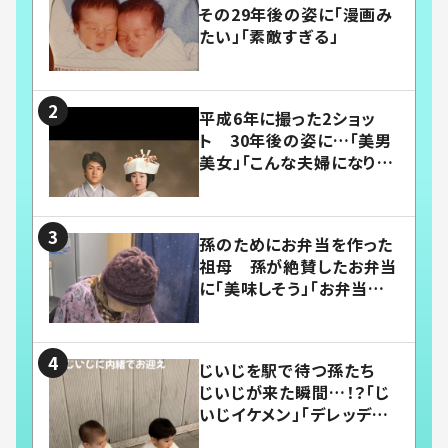
その29年後の姿に「漫画み
たい」「素敵すぎる」
平成6年に撮った2ショッ
ト 30年後の姿に…「美男
美女」「こんな夫婦になりた
い」
孫のためにお弁当を作った
祖母 孫が絶賛したお弁当
に「美味しそう」「お弁当すご
い」
じいじを駅で待つ孫たち
じいじが来た瞬間…！？「じ
いじイケメン」「デレッデレ」
「嬉しくて可愛くてたまらな