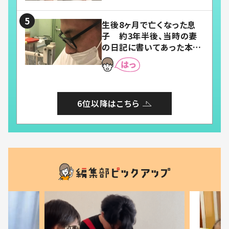
い」「幸せになれる」
生後8ヶ月で亡くなった息
子 約3年半後、当時の妻
の日記に書いてあった本音
とは
6位以降はこちら