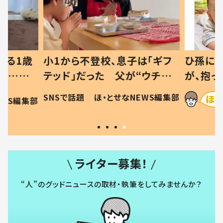
べる1歳
小1から不登校、息子は「ギフ
ひ孫にデ
と…母
テッド」だった 父が“ウチ給
が、抱っ
母の投稿
食”を作り続ける理由とは #令
に「涙が
SNSで話題
ほ・とせなNEWS編集部
EWS編集部
「現行
和の親 #令和の子
方ない」
ライター募集！
“人”のグッドニュースの取材・執筆をしてみませんか？