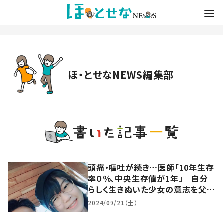
ほ・とせなNEWS編集部
頭痛・嘔吐が続き…医師「10年生存
率０％、中央生存値が1年」 自分
らしく生きぬいた少女の意志を父親
が継ぐ
2024/09/21（土）