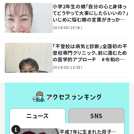
小学2年生の娘「自分の心と身体っ
てどうやって大事にしたらいいの？」
いじめに悩む娘の言葉がきっかけ
で…”性教育”の重要性に気付く、そ
2024/08/28（水）
の訳とは
「不登校は病気と診断」全国初の不
登校専門クリニック、前に進むため
の医学的アプローチ #令和の子
#令和に働く
2024/08/18（日）
ニュース
SNS
平成7年に生まれた双子…