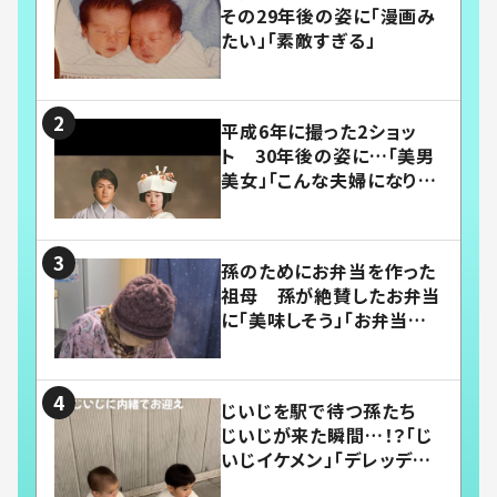
その29年後の姿に「漫画み
たい」「素敵すぎる」
平成6年に撮った2ショッ
ト 30年後の姿に…「美男
美女」「こんな夫婦になりた
い」
孫のためにお弁当を作った
祖母 孫が絶賛したお弁当
に「美味しそう」「お弁当すご
い」
じいじを駅で待つ孫たち
じいじが来た瞬間…！？「じ
いじイケメン」「デレッデレ」
「嬉しくて可愛くてたまらな