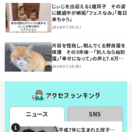
じぃじを出迎える1歳双子 その姿
に親戚中が嫉妬「フェスなみ」「毎日
来ちゃう」
2024/07/30（火）
片目を怪我し、睨んでくる野良猫を
保護 その3年後…「別人ならぬ別
猫」「幸せになって」の声と7.6万い
いね
2024/07/29（月）
ニュース
SNS
平成7年に生まれた双子…