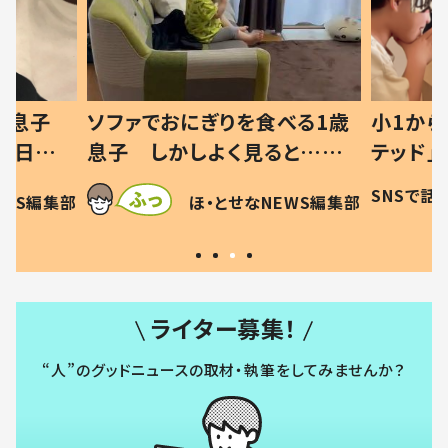
った息子
ソファでおにぎりを食べる1歳
小1から
の日記に
息子 しかしよく見ると…母
テッド」
は
「！？」すべてを察した母の投稿
食”を作
SNSで話
EWS編集部
ほ・とせなNEWS編集部
に「可愛いから許す！」「現行
和の親 
犯〜」
ライター募集！
“人”のグッドニュースの取材・執筆をしてみませんか？