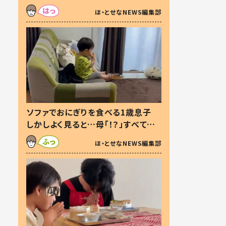
た本音とは
ほ・とせなNEWS編集部
ソファでおにぎりを食べる1歳息子
しかしよく見ると…母「！？」すべてを
察した母の投稿に「可愛いから許
ほ・とせなNEWS編集部
す！」「現行犯〜」