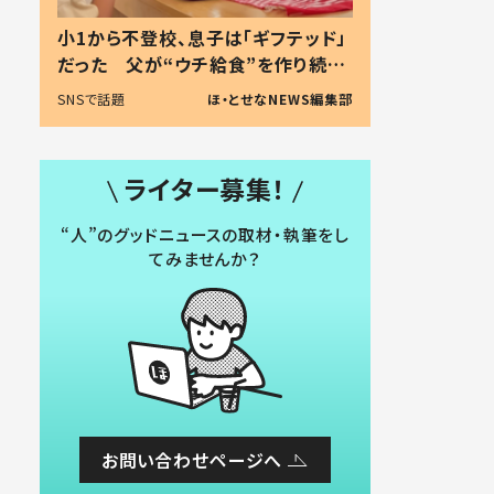
小1から不登校、息子は「ギフテッド」
だった 父が“ウチ給食”を作り続け
る理由とは #令和の親 #令和の子
SNSで話題
ほ・とせなNEWS編集部
ライター募集！
“人”のグッドニュースの取材・執筆をし
てみませんか？
お問い合わせページへ