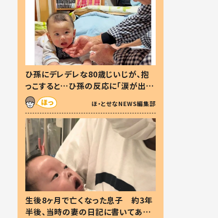
ひ孫にデレデレな80歳じいじが、抱
っこすると…ひ孫の反応に「涙が出ま
した」「可愛くて仕方ない」
ほ・とせなNEWS編集部
生後8ヶ月で亡くなった息子 約3年
半後、当時の妻の日記に書いてあっ