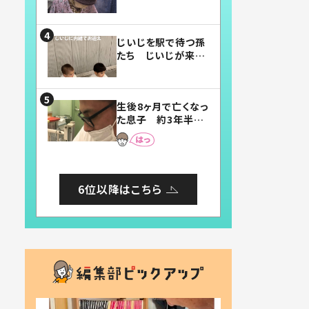
賛したお弁当に「美
味しそう」「お弁当す
ごい」
じいじを駅で待つ孫
たち じいじが来た
瞬間…！？「じいじイ
ケメン」「デレッデレ」
「嬉しくて可愛くてた
生後8ヶ月で亡くなっ
まらない」「幸せにな
た息子 約3年半
れる」
後、当時の妻の日記
に書いてあった本音
とは
6位以降はこちら