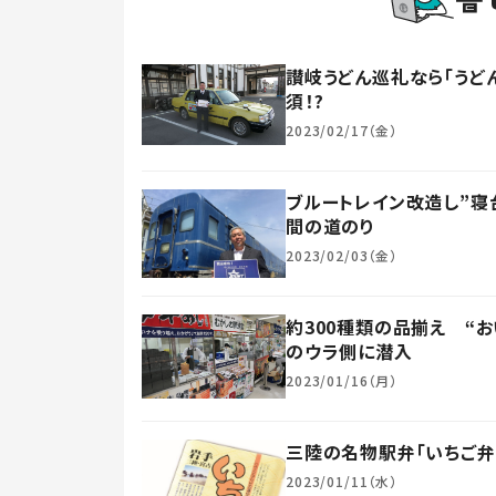
讃岐うどん巡礼なら「うど
須！?
2023/02/17（金）
ブルートレイン改造し”寝
間の道のり
2023/02/03（金）
約300種類の品揃え “
のウラ側に潜入
2023/01/16（月）
三陸の名物駅弁「いちご弁
2023/01/11（水）