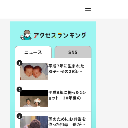
ニュース
SNS
平成7年に生まれた
双子…その29年後
の姿に「漫画みたい」
「素敵すぎる」
平成6年に撮った2シ
ョット 30年後の姿
に…「美男美女」「こ
んな夫婦になりた
い」
孫のためにお弁当を
作った祖母 孫が絶