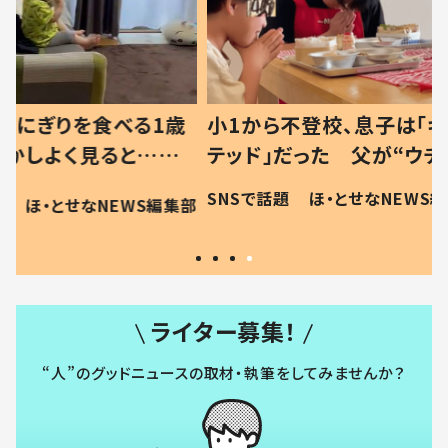
べる1歳
小1から不登校、息子は「ギフ
ひ孫にデ
と…母
テッド」だった 父が“ウチ給
が、抱っ
母の投稿
食”を作り続ける理由とは #令
に「涙が
SNSで話題
ほ・とせなNEWS編集部
EWS編集部
「現行
和の親 #令和の子
方ない」
ライター募集！
“人”のグッドニュースの取材・執筆をしてみませんか？