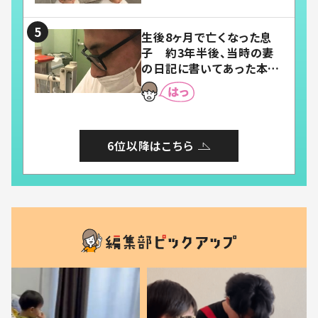
い」「幸せになれる」
生後8ヶ月で亡くなった息
子 約3年半後、当時の妻
の日記に書いてあった本音
とは
6位以降はこちら