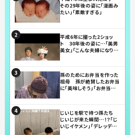
その29年後の姿に「漫画み
たい」「素敵すぎる」
平成6年に撮った2ショッ
ト 30年後の姿に…「美男
美女」「こんな夫婦になりた
い」
孫のためにお弁当を作った
祖母 孫が絶賛したお弁当
に「美味しそう」「お弁当すご
い」
じいじを駅で待つ孫たち
じいじが来た瞬間…！？「じ
いじイケメン」「デレッデレ」
「嬉しくて可愛くてたまらな