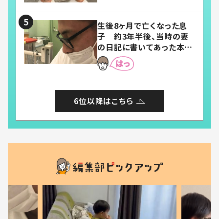
い」「幸せになれる」
生後8ヶ月で亡くなった息
子 約3年半後、当時の妻
の日記に書いてあった本音
とは
6位以降はこちら