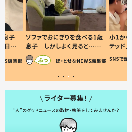
った息子
ソファでおにぎりを食べる1歳
小1から
の日記に
息子 しかしよく見ると…母
テッド」
は
「！？」すべてを察した母の投稿
食”を作
SNSで話
EWS編集部
ほ・とせなNEWS編集部
に「可愛いから許す！」「現行
和の親 
犯〜」
ライター募集！
“人”のグッドニュースの取材・執筆をしてみませんか？