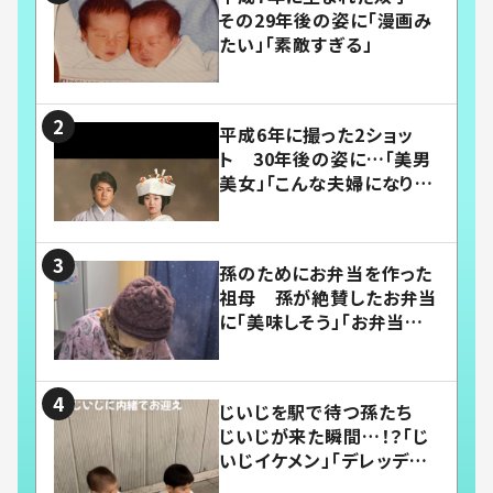
その29年後の姿に「漫画み
たい」「素敵すぎる」
平成6年に撮った2ショッ
ト 30年後の姿に…「美男
美女」「こんな夫婦になりた
い」
孫のためにお弁当を作った
祖母 孫が絶賛したお弁当
に「美味しそう」「お弁当すご
い」
じいじを駅で待つ孫たち
じいじが来た瞬間…！？「じ
いじイケメン」「デレッデレ」
「嬉しくて可愛くてたまらな