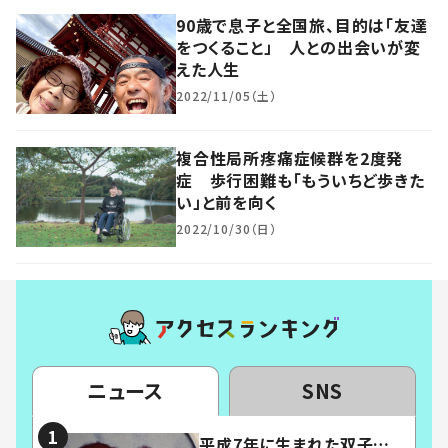
90歳で息子と全国旅、目的は「友達
をつくること」 人との出会いが変
えた人生
2022/11/05（土）
複合性局所疼痛症候群を2度発
症 歩行困難も「もういちど歩きた
い」と前を向く
2022/10/30（日）
ニュース
SNS
平成7年に生まれた双子…