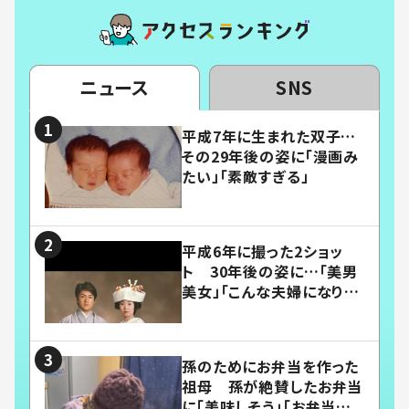
ニュース
SNS
平成7年に生まれた双子…
その29年後の姿に「漫画み
たい」「素敵すぎる」
平成6年に撮った2ショッ
ト 30年後の姿に…「美男
美女」「こんな夫婦になりた
い」
孫のためにお弁当を作った
祖母 孫が絶賛したお弁当
に「美味しそう」「お弁当すご