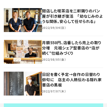
閉店した喫茶店を二軒隣りのパン
屋が引き継ぎ復活 「幼なじみのよ
うな関係。安心して任せられる」
2022/09/04（日）
月額550円、店番したら売上の取り
分増 元祖シェア型書店の“店が
続く”仕組みづくり
2022/08/05（金）
日記を書く予定→自作の日替わり
俳句に 店主の人柄伝わる隠れ家
書店の黒板
2022/07/07（木）