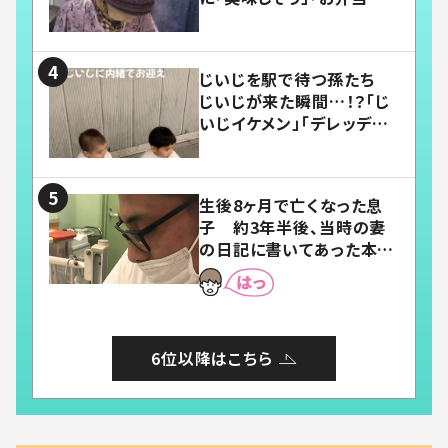
い」
じいじを駅で待つ孫たち
じいじが来た瞬間…！？「じ
いじイケメン」「デレッデレ」
「嬉しくて可愛くてたまらな
い」「幸せになれる」
生後8ヶ月で亡くなった息
子 約3年半後、当時の妻
の日記に書いてあった本音
とは
6位以降はこちら