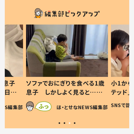
った息子
ソファでおにぎりを食べる1歳
小1から
の日記に
息子 しかしよく見ると…母
テッド」
は
「！？」すべてを察した母の投稿
食”を作
SNSで話
EWS編集部
ほ・とせなNEWS編集部
に「可愛いから許す！」「現行
和の親 
犯〜」