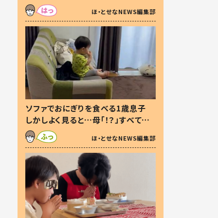
た本音とは
ほ・とせなNEWS編集部
ソファでおにぎりを食べる1歳息子
しかしよく見ると…母「！？」すべてを
察した母の投稿に「可愛いから許
ほ・とせなNEWS編集部
す！」「現行犯〜」