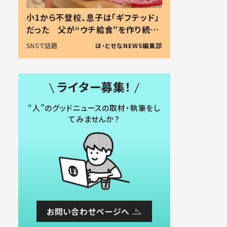
小1から不登校、息子は「ギフテッド」
だった 父が“ウチ給食”を作り続け
る理由とは #令和の親 #令和の子
SNSで話題
ほ・とせなNEWS編集部
ライター募集！
“人”のグッドニュースの取材・執筆をし
てみませんか？
お問い合わせページへ