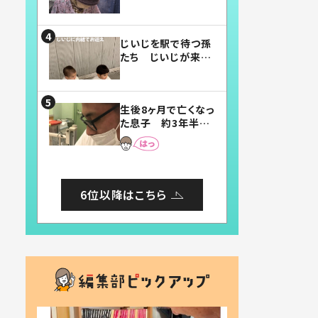
賛したお弁当に「美
味しそう」「お弁当す
ごい」
じいじを駅で待つ孫
たち じいじが来た
瞬間…！？「じいじイ
ケメン」「デレッデレ」
「嬉しくて可愛くてた
生後8ヶ月で亡くなっ
まらない」「幸せにな
た息子 約3年半
れる」
後、当時の妻の日記
に書いてあった本音
とは
6位以降はこちら