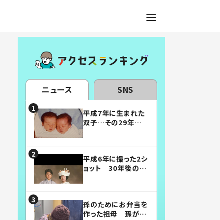
ニュース
SNS
平成7年に生まれた
双子…その29年後
の姿に「漫画みたい」
「素敵すぎる」
平成6年に撮った2シ
ョット 30年後の姿
に…「美男美女」「こ
んな夫婦になりた
い」
孫のためにお弁当を
作った祖母 孫が絶