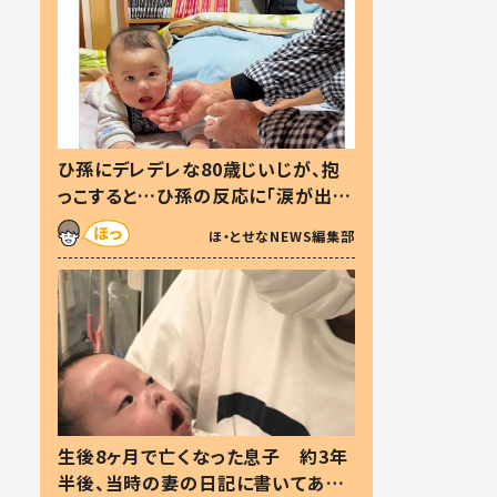
ひ孫にデレデレな80歳じいじが、抱
っこすると…ひ孫の反応に「涙が出ま
した」「可愛くて仕方ない」
ほ・とせなNEWS編集部
生後8ヶ月で亡くなった息子 約3年
半後、当時の妻の日記に書いてあっ