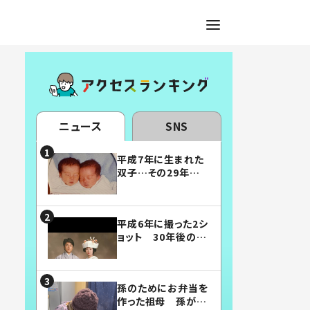
ニュース
SNS
平成7年に生まれた
双子…その29年後
の姿に「漫画みたい」
「素敵すぎる」
平成6年に撮った2シ
ョット 30年後の姿
に…「美男美女」「こ
んな夫婦になりた
い」
孫のためにお弁当を
作った祖母 孫が絶