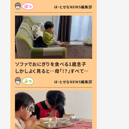
た本音とは
ほ・とせなNEWS編集部
ソファでおにぎりを食べる1歳息子
しかしよく見ると…母「！？」すべてを
察した母の投稿に「可愛いから許
ほ・とせなNEWS編集部
す！」「現行犯〜」