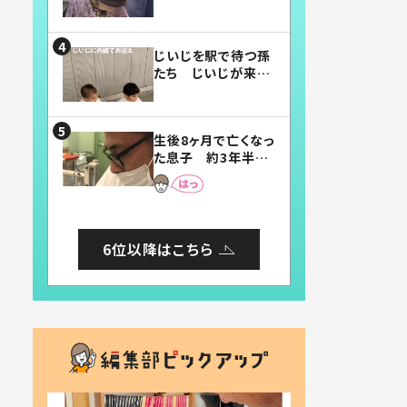
賛したお弁当に「美
味しそう」「お弁当す
ごい」
じいじを駅で待つ孫
たち じいじが来た
瞬間…！？「じいじイ
ケメン」「デレッデレ」
「嬉しくて可愛くてた
生後8ヶ月で亡くなっ
まらない」「幸せにな
た息子 約3年半
れる」
後、当時の妻の日記
に書いてあった本音
とは
6位以降はこちら