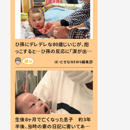
ひ孫にデレデレな80歳じいじが、抱
っこすると…ひ孫の反応に「涙が出ま
した」「可愛くて仕方ない」
ほ・とせなNEWS編集部
生後8ヶ月で亡くなった息子 約3年
半後、当時の妻の日記に書いてあっ