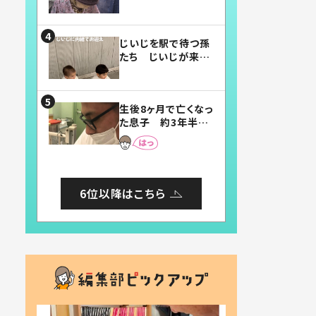
賛したお弁当に「美
味しそう」「お弁当す
ごい」
じいじを駅で待つ孫
たち じいじが来た
瞬間…！？「じいじイ
ケメン」「デレッデレ」
「嬉しくて可愛くてた
生後8ヶ月で亡くなっ
まらない」「幸せにな
た息子 約3年半
れる」
後、当時の妻の日記
に書いてあった本音
とは
6位以降はこちら