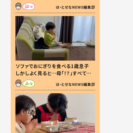
た本音とは
ほ・とせなNEWS編集部
ソファでおにぎりを食べる1歳息子
しかしよく見ると…母「！？」すべてを
察した母の投稿に「可愛いから許
ほ・とせなNEWS編集部
す！」「現行犯〜」