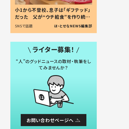
小1から不登校、息子は「ギフテッド」
だった 父が“ウチ給食”を作り続け
る理由とは #令和の親 #令和の子
SNSで話題
ほ・とせなNEWS編集部
ライター募集！
“人”のグッドニュースの取材・執筆をし
てみませんか？
お問い合わせページへ