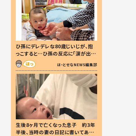
ひ孫にデレデレな80歳じいじが、抱
っこすると…ひ孫の反応に「涙が出ま
した」「可愛くて仕方ない」
ほ・とせなNEWS編集部
生後8ヶ月で亡くなった息子 約3年
半後、当時の妻の日記に書いてあっ