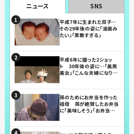
ニュース
SNS
平成7年に生まれた双子…
その29年後の姿に「漫画み
たい」「素敵すぎる」
平成6年に撮った2ショッ
ト 30年後の姿に…「美男
美女」「こんな夫婦になりた
い」
孫のためにお弁当を作った
祖母 孫が絶賛したお弁当
に「美味しそう」「お弁当すご
い」