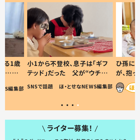
べる1歳
小1から不登校、息子は「ギフ
ひ孫にデ
と…母
テッド」だった 父が“ウチ給
が、抱っ
母の投稿
食”を作り続ける理由とは #令
に「涙が
SNSで話題
ほ・とせなNEWS編集部
EWS編集部
「現行
和の親 #令和の子
方ない」
ライター募集！