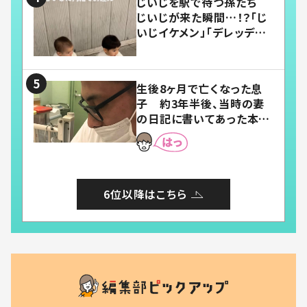
じいじを駅で待つ孫たち
じいじが来た瞬間…！？「じ
いじイケメン」「デレッデレ」
「嬉しくて可愛くてたまらな
い」「幸せになれる」
生後8ヶ月で亡くなった息
子 約3年半後、当時の妻
の日記に書いてあった本音
とは
6位以降はこちら