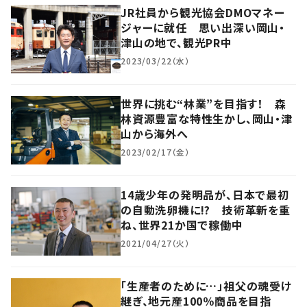
JR社員から観光協会DMOマネー
ジャーに就任 思い出深い岡山・
津山の地で、観光PR中
2023/03/22（水）
世界に挑む“林業”を目指す！ 森
林資源豊富な特性生かし、岡山・津
山から海外へ
2023/02/17（金）
14歳少年の発明品が、日本で最初
の自動洗卵機に!? 技術革新を重
ね、世界21か国で稼働中
2021/04/27（火）
「生産者のために…」祖父の魂受け
継ぎ、地元産100％商品を目指