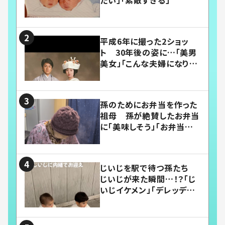
たい」「素敵すぎる」
平成6年に撮った2ショッ
ト 30年後の姿に…「美男
美女」「こんな夫婦になりた
い」
孫のためにお弁当を作った
祖母 孫が絶賛したお弁当
に「美味しそう」「お弁当すご
い」
じいじを駅で待つ孫たち
じいじが来た瞬間…！？「じ
いじイケメン」「デレッデレ」
「嬉しくて可愛くてたまらな
い」「幸せになれる」