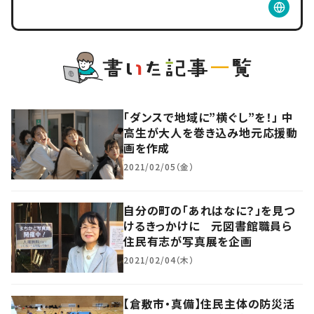
「ダンスで地域に”横ぐし”を！」 中
高生が大人を巻き込み地元応援動
画を作成
2021/02/05（金）
自分の町の「あれはなに？」を見つ
けるきっかけに 元図書館職員ら
住民有志が写真展を企画
2021/02/04（木）
【倉敷市・真備】住民主体の防災活