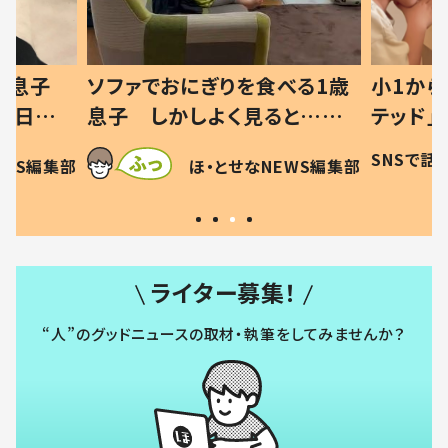
べる1歳
小1から不登校、息子は「ギフ
ひ孫に
ると…母
テッド」だった 父が“ウチ給
が、抱
た母の投稿
食”を作り続ける理由とは #令
に「涙が
SNSで話題
ほ・とせなNEWS編集部
EWS編集部
」「現行
和の親 #令和の子
方ない
ライター募集！
“人”のグッドニュースの取材・執筆をしてみませんか？