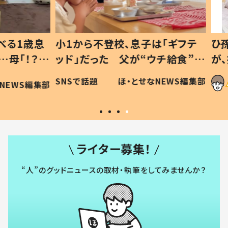
1歳息
小1から不登校、息子は「ギフテ
ひ孫に
「！？」
ッド」だった 父が“ウチ給食”を
が、抱
に「可愛
作り続ける理由とは #令和の親
「涙が
SNSで話題
ほ・とせなNEWS編集部
WS編集部
#令和の子
い」
ライター募集！
“人”のグッドニュースの取材・執筆をしてみませんか？