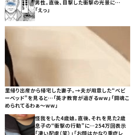
男性。直後、目撃した衝撃の光景に…
「えっ」
里帰り出産から帰宅した妻子。→夫が用意した“ベビ
ーベッド”を見ると…「英才教育が過ぎるww」「闘魂こ
められてるわぁ～ww」
怪我をした4歳娘。直後、それを見た2歳
息子の“衝撃の行動”に…254万回表示
「凄い配慮（笑）」「お顔はかなり重症レ