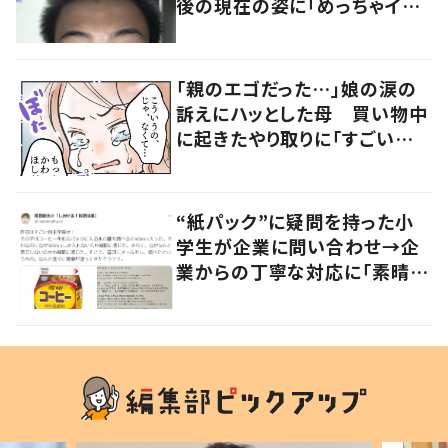
後の現在の姿に「めっちゃイケ
メン！」「似合いすぎ！！」
「親のエゴだった…」娘の涙の
訴えにハッとした母 買い物中
に起きたやり取りに「すごい分
かる」「改めて気付かされた」
“紙パック”に疑問を持った小
学生が企業に問い合わせ→企
業からの丁寧な対応に「素晴ら
しい」の声