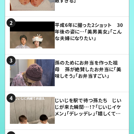
敵すぎる」
平成6年に撮った2ショット 30
年後の姿に…「美男美女」「こん
な夫婦になりたい」
孫のためにお弁当を作った祖
母 孫が絶賛したお弁当に「美
味しそう」「お弁当すごい」
じいじを駅で待つ孫たち じい
じが来た瞬間…！？「じいじイケ
メン」「デレッデレ」「嬉しくて可
愛くてたまらない」「幸せになれ
る」