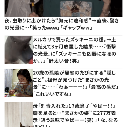
夜、虫取りに出かけたら“胸元に違和感”→直後、驚き
の光景に…「笑ったｗｗｗ」「ギャップww」
メルカリで買ったズッキーニの種。→土
に植えて3ヶ月放置した結果……『衝撃
の光景』に「ズッキーニも凶器になるの
か、、」「野太い音！笑」
20歳の孫娘が帰省のたびにする“隠し
ごと”。祖母が見つけた“まさかの光
景”に……「わぁーーー！」「最高の孫だ」
「これいいですね」
母「刺青入れた」17歳息子「やばー！！」
脚を見ると…“まさかの姿”に277万表
示「違う意味でやばーー（笑）」「な、なる
ほど！！」