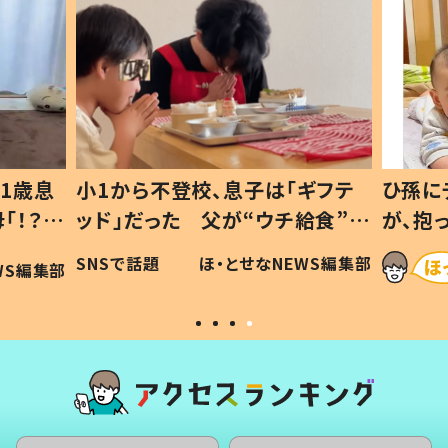
1歳息
小1から不登校、息子は「ギフテ
ひ孫に
「！？」
ッド」だった 父が“ウチ給食”を
が、抱
に「可愛
作り続ける理由とは #令和の親
「涙が
SNSで話題
ほ・とせなNEWS編集部
WS編集部
#令和の子
い」