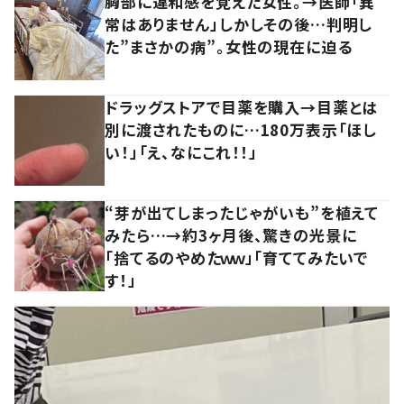
胸部に違和感を覚えた女性。→医師「異
常はありません」しかしその後…判明し
た”まさかの病”。女性の現在に迫る
ドラッグストアで目薬を購入→目薬とは
別に渡されたものに…180万表示「ほし
い！」「え、なにこれ！！」
“芽が出てしまったじゃがいも”を植えて
みたら…→約3ヶ月後、驚きの光景に
「捨てるのやめたｗｗ」「育ててみたいで
す！」