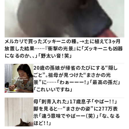
メルカリで買ったズッキーニの種。→土に植えて3ヶ月
放置した結果……『衝撃の光景』に「ズッキーニも凶器
になるのか、、」「野太い音！笑」
20歳の孫娘が帰省のたびにする“隠し
ごと”。祖母が見つけた“まさかの光
景”に……「わぁーーー！」「最高の孫だ」
「これいいですね」
母「刺青入れた」17歳息子「やばー！！」
脚を見ると…“まさかの姿”に277万表
示「違う意味でやばーー（笑）」「な、なる
ほど！！」