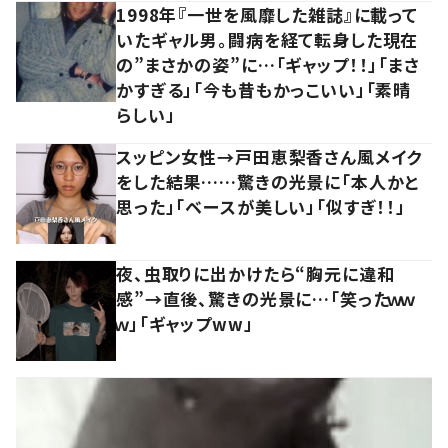
1998年『一世を風靡した雑誌』に載って
いたギャル男。闘病を経て転身した現在
の”まさかの姿”に…「ギャップ！！」「まさ
かすぎる」「今も昔もかっこいい」「素晴
らしい」
スッピン女性→戸田恵梨香さん風メイク
をした結果……驚きの光景に「本人かと
思った」「ベースが美しい」「似すぎ！！」
夜、虫取りに出かけたら“胸元に違和
感”→直後、驚きの光景に…「笑ったｗｗ
ｗ」「ギャップww」