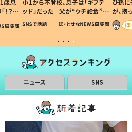
1歳息
小1から不登校、息子は「ギフテ
ひ孫に
「！？」
ッド」だった 父が“ウチ給食”を
が、抱
に「可愛
作り続ける理由とは #令和の親
「涙が
SNSで話題
ほ・とせなNEWS編集部
WS編集部
#令和の子
い」
ニュース
SNS