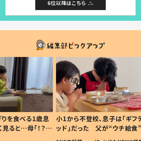
6位以降はこちら
1歳息
小1から不登校、息子は「ギフテ
ひ孫に
「！？」
ッド」だった 父が“ウチ給食”を
が、抱
に「可愛
作り続ける理由とは #令和の親
「涙が