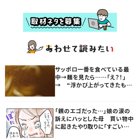
サッポロ一番を食べている最
中→麺を見たら……「え？！」
→ “浮かび上がってきたも
の”に235.4万表示…「思った
以上に…」「よく見つけました
ね」
「親のエゴだった…」娘の涙の
訴えにハッとした母 買い物中
に起きたやり取りに「すごい分
かる」「改めて気付かされた」