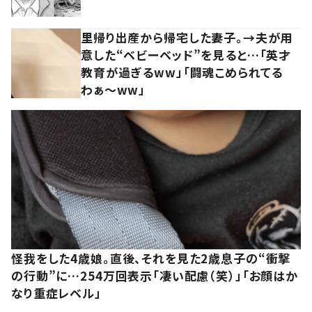
里帰り出産から帰宅した妻子。→夫が用
意した“ベビーベッド”を見ると…「英才
教育が過ぎるww」「闘魂こめられてる
わぁ～ww」
怪我をした4歳娘。直後、それを見た2歳息子の“衝撃
の行動”に…254万回表示「凄い配慮（笑）」「お顔はか
なり重症レベル」