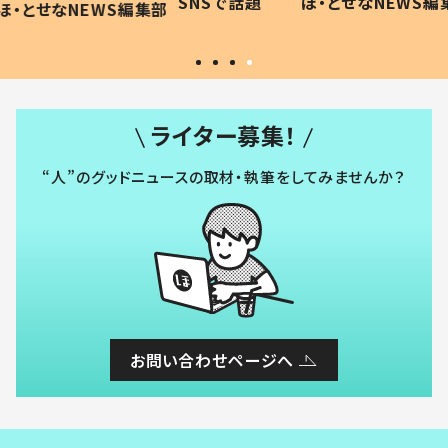
SNSで話題
ほ・とせなNEWS編集部
WS編集部
#令和の子
い」
ライター募集！
“人”のグッドニュースの取材・執筆をしてみませんか？
お問い合わせページへ