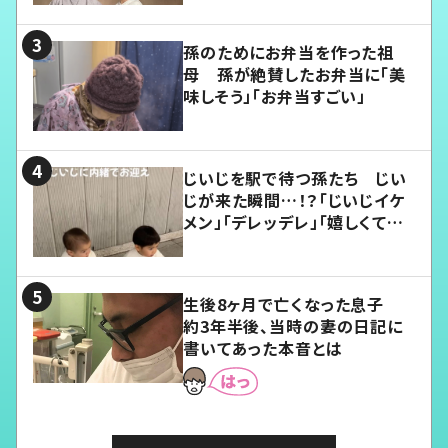
孫のためにお弁当を作った祖
母 孫が絶賛したお弁当に「美
味しそう」「お弁当すごい」
じいじを駅で待つ孫たち じい
じが来た瞬間…！？「じいじイケ
メン」「デレッデレ」「嬉しくて可
愛くてたまらない」「幸せになれ
る」
生後8ヶ月で亡くなった息子
約3年半後、当時の妻の日記に
書いてあった本音とは