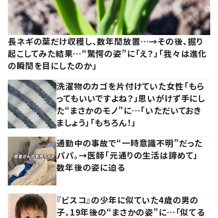
長ネギの葉だけ収穫し、数年間放置…→その後、掘り
起こしてみた結果…“驚愕の姿”に「え？」「我々は進化
の瞬間を目にしたのか」
洗濯物のカゴを片付けていた女性「もら
ってもいいですよね？」思いがけず手にし
た“まさかのモノ”に…「いただいておき
ましょう」「もちろん！」
通勤中の事故で“一時意識不明”だった
パパ。→医師「元通りの生活は諦めて」
数年後の姿に迫る
『ビスコ』の少年に似ていた4歳の男の
子。19年後の“まさかの姿”に…「似てる