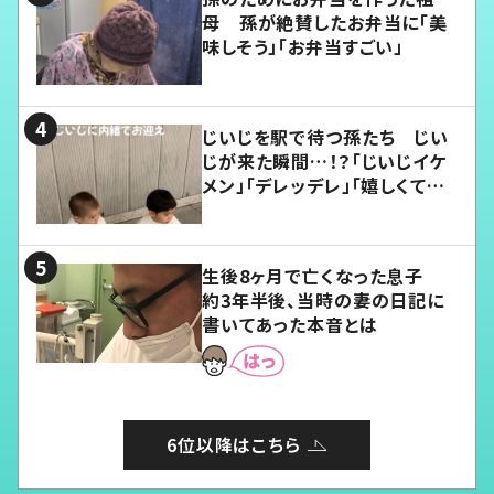
母 孫が絶賛したお弁当に「美
味しそう」「お弁当すごい」
じいじを駅で待つ孫たち じい
じが来た瞬間…！？「じいじイケ
メン」「デレッデレ」「嬉しくて可
愛くてたまらない」「幸せになれ
る」
生後8ヶ月で亡くなった息子
約3年半後、当時の妻の日記に
書いてあった本音とは
6位以降はこちら