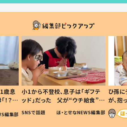
1歳息
小1から不登校、息子は「ギフテ
ひ孫に
「！？」
ッド」だった 父が“ウチ給食”を
が、抱
に「可愛
作り続ける理由とは #令和の親
「涙が
SNSで話題
ほ・とせなNEWS編集部
WS編集部
#令和の子
い」