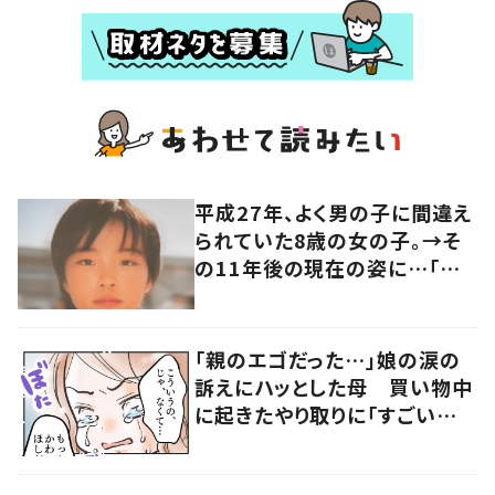
平成27年、よく男の子に間違え
られていた8歳の女の子。→そ
の11年後の現在の姿に…「ずっ
と美少女！」「かっこいい」「ます
ます綺麗に」「可愛いなぁ」
「親のエゴだった…」娘の涙の
訴えにハッとした母 買い物中
に起きたやり取りに「すごい分
かる」「改めて気付かされた」