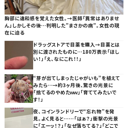
胸部に違和感を覚えた女性。→医師「異常はありませ
ん」しかしその後…判明した”まさかの病”。女性の現
在に迫る
ドラッグストアで目薬を購入→目薬とは
別に渡されたものに…180万表示「ほし
い！」「え、なにこれ！！」
“芽が出てしまったじゃがいも”を植えて
みたら…→約3ヶ月後、驚きの光景に
「捨てるのやめたｗｗ」「育ててみたいで
す！」
夜、コインランドリーで“忘れ物”を発
見。よく見ると……「はぁ？」衝撃の光景
に「エーッ！？」「なぜ落ちてる？」「どこで