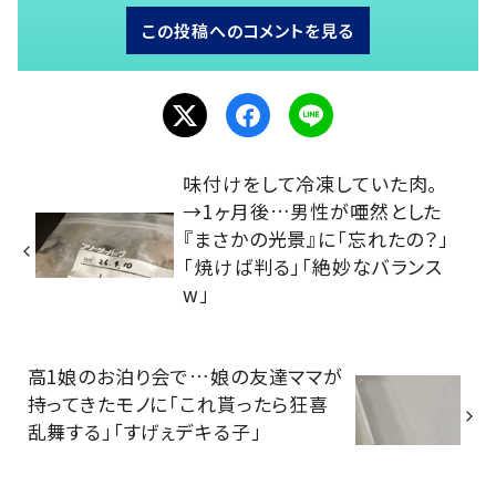
この投稿へのコメントを見る
味付けをして冷凍していた肉。
→1ヶ月後…男性が唖然とした
『まさかの光景』に「忘れたの？」
「焼けば判る」「絶妙なバランス
w」
高1娘のお泊り会で…娘の友達ママが
持ってきたモノに「これ貰ったら狂喜
乱舞する」「すげぇデキる子」