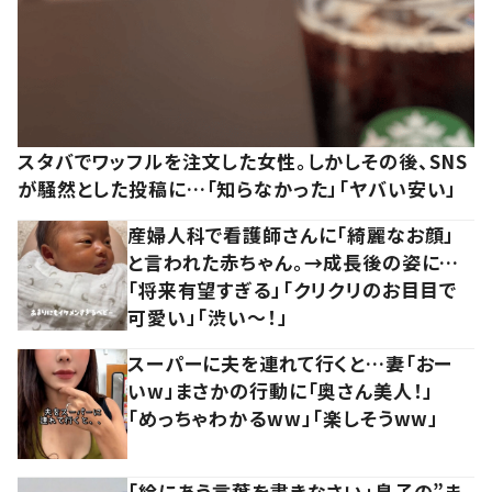
スタバでワッフルを注文した女性。しかしその後、SNS
が騒然とした投稿に…「知らなかった」「ヤバい安い」
産婦人科で看護師さんに「綺麗なお顔」
と言われた赤ちゃん。→成長後の姿に…
「将来有望すぎる」「クリクリのお目目で
可愛い」「渋い～！」
スーパーに夫を連れて行くと…妻「おー
いw」まさかの行動に「奥さん美人！」
「めっちゃわかるww」「楽しそうww」
「絵にあう言葉を書きなさい」息子の”ま