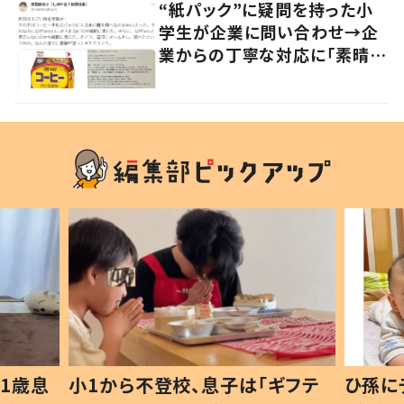
“紙パック”に疑問を持った小
学生が企業に問い合わせ→企
業からの丁寧な対応に「素晴ら
しい」の声
1歳息
小1から不登校、息子は「ギフテ
ひ孫に