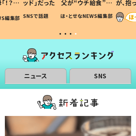
「！？」
ッド」だった 父が“ウチ給食”を
が、抱
に「可愛
作り続ける理由とは #令和の親
「涙が
SNSで話題
ほ・とせなNEWS編集部
WS編集部
#令和の子
い」
ニュース
SNS