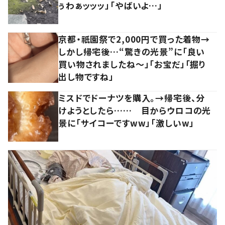
ぅわぁッッッ」「やばいよ…」
京都・祇園祭で2,000円で買った着物→
しかし帰宅後…“驚きの光景”に「良い
買い物されましたね～」「お宝だ」「掘り
出し物ですね」
ミスドでドーナツを購入。→帰宅後、分
けようとしたら…… 目からウロコの光
景に「サイコーですww」「激しいw」