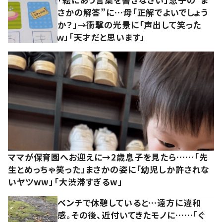
さかの解答”に…母「正解でよいでしょう
か？」→衝撃の光景に「声出して笑った
ｗ」「天才だと思います」
ママが保育園へお迎えに→2歳息子を見たら……「先
生とめっちゃ笑った」まさかの姿に「幼児しか許されな
いヤツww」「大渋滞すぎるw」
ベンチで休憩していると…遠方に違和
感。その後、近付いてきたモノに……「ぐ