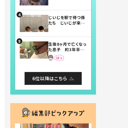
賛したお弁当に「美
味しそう」「お弁当す
ごい」
じいじを駅で待つ孫
たち じいじが来た
瞬間…！？「じいじイ
ケメン」「デレッデレ」
「嬉しくて可愛くてた
生後8ヶ月で亡くなっ
まらない」「幸せにな
た息子 約3年半
れる」
後、当時の妻の日記
に書いてあった本音
とは
6位以降はこちら