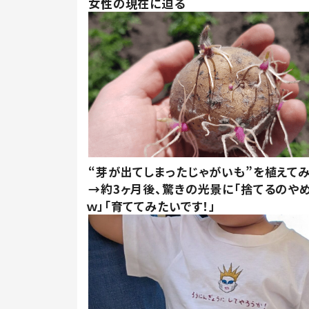
女性の現在に迫る
“芽が出てしまったじゃがいも”を植えて
→約3ヶ月後、驚きの光景に「捨てるのや
ｗ」「育ててみたいです！」