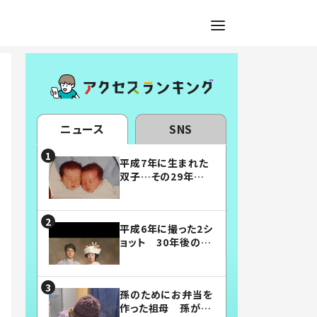
ニュース
SNS
平成7年に生まれた
双子…その29年後
の姿に「漫画みたい」
「素敵すぎる」
平成6年に撮った2シ
ョット 30年後の姿
に…「美男美女」「こ
んな夫婦になりた
い」
孫のためにお弁当を
作った祖母 孫が絶