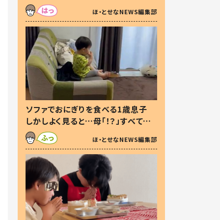
た本音とは
ほ・とせなNEWS編集部
ソファでおにぎりを食べる1歳息子
しかしよく見ると…母「！？」すべてを
察した母の投稿に「可愛いから許
ほ・とせなNEWS編集部
す！」「現行犯〜」