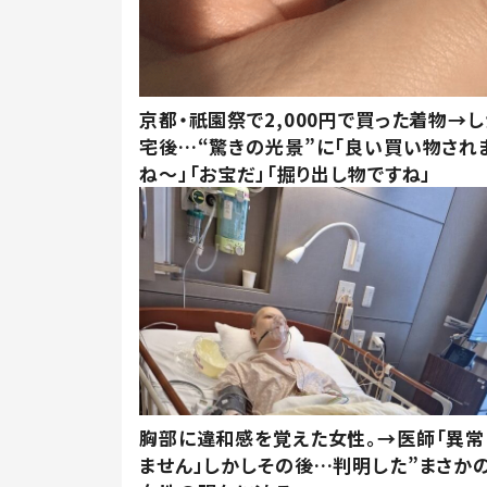
京都・祇園祭で2,000円で買った着物→
宅後…“驚きの光景”に「良い買い物され
ね～」「お宝だ」「掘り出し物ですね」
胸部に違和感を覚えた女性。→医師「異常
ません」しかしその後…判明した”まさかの