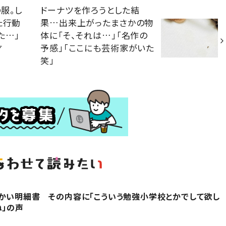
服。し
ドーナツを作ろうとした結
た行動
果…出来上がったまさかの物
た…」
体に「そ、それは…」「名作の
才
予感」「ここにも芸術家がいた
笑」
かい明細書 その内容に「こういう勉強小学校とかでして欲し
ね」の声