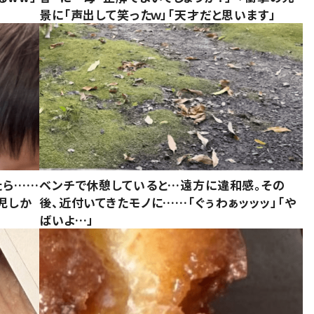
景に「声出して笑ったｗ」「天才だと思います」
たら……
ベンチで休憩していると…遠方に違和感。その
児しか
後、近付いてきたモノに……「ぐぅわぁッッッ」「や
ばいよ…」