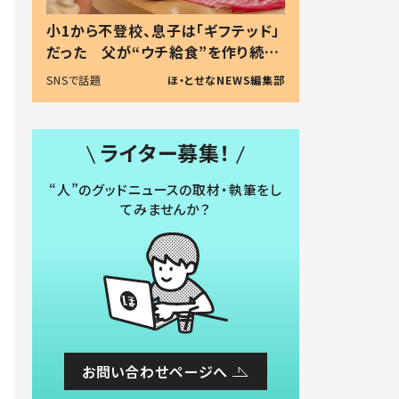
小1から不登校、息子は「ギフテッド」
だった 父が“ウチ給食”を作り続け
る理由とは #令和の親 #令和の子
SNSで話題
ほ・とせなNEWS編集部
ライター募集！
“人”のグッドニュースの取材・執筆をし
てみませんか？
お問い合わせページへ