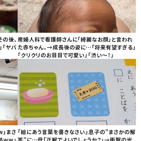
その後、
産婦人科で看護師さんに「綺麗なお顔」と言われ
」「ヤバ
た赤ちゃん。→成長後の姿に…「将来有望すぎる」
「クリクリのお目目で可愛い」「渋い～！」
w」まさ
「絵にあう言葉を書きなさい」息子の”まさかの解
るww」
答”に…母「正解でよいでしょうか？」→衝撃の光