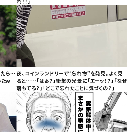
れ！！」
みたら…
夜、コインランドリーで“忘れ物”を発見。よく見
めたｗ
ると……「はぁ？」衝撃の光景に「エーッ！？」「なぜ
落ちてる？」「どこで忘れたことに気づくの？」