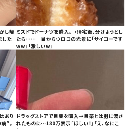
しかし帰
ミスドでドーナツを購入。→帰宅後、分けようとし
ました
たら…… 目からウロコの光景に「サイコーです
ww」「激しいw」
はあり
ドラッグストアで目薬を購入→目薬とは別に渡さ
病”。
れたものに…180万表示「ほしい！」「え、なにこ