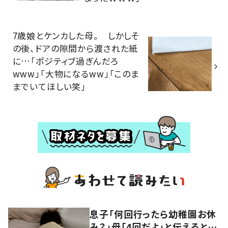
7歳娘とケンカした母。 しかしそ
の後、ドアの隙間から渡された紙
に…「ポジティブ過ぎんだろ
www」「大物になるww」「このま
までいてほしい笑」
息子「何回行ったら幼稚園お休
み？」母「4回だよ」と伝えると…