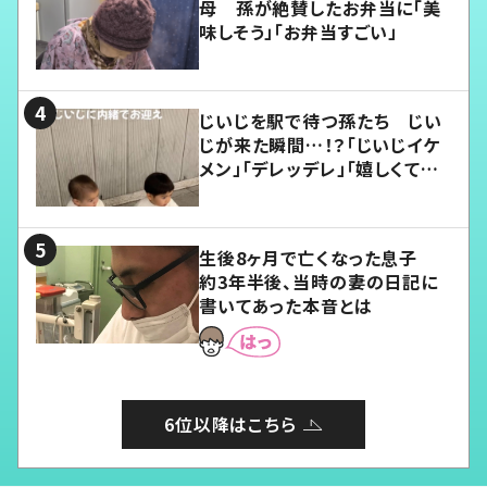
母 孫が絶賛したお弁当に「美
味しそう」「お弁当すごい」
じいじを駅で待つ孫たち じい
じが来た瞬間…！？「じいじイケ
メン」「デレッデレ」「嬉しくて可
愛くてたまらない」「幸せになれ
る」
生後8ヶ月で亡くなった息子
約3年半後、当時の妻の日記に
書いてあった本音とは
6位以降はこちら