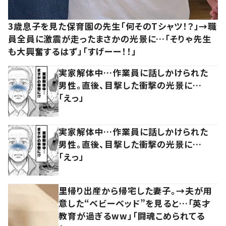
3歳息子を見た保育園の先生「何そのTシャツ！？」→職
員全員に激震が走ったまさかの光景に…「そりゃ先生
も大興奮するはず」「すげーー！！」
実家解体中…作業員に話しかけられた
男性。直後、目撃した衝撃の光景に…
「えっ」
実家解体中…作業員に話しかけられた
男性。直後、目撃した衝撃の光景に…
「えっ」
里帰り出産から帰宅した妻子。→夫が用
意した“ベビーベッド”を見ると…「英才
教育が過ぎるww」「闘魂こめられてる