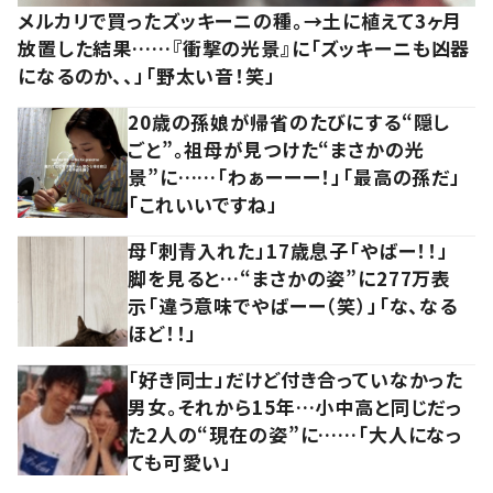
メルカリで買ったズッキーニの種。→土に植えて3ヶ月
放置した結果……『衝撃の光景』に「ズッキーニも凶器
になるのか、、」「野太い音！笑」
20歳の孫娘が帰省のたびにする“隠し
ごと”。祖母が見つけた“まさかの光
景”に……「わぁーーー！」「最高の孫だ」
「これいいですね」
母「刺青入れた」17歳息子「やばー！！」
脚を見ると…“まさかの姿”に277万表
示「違う意味でやばーー（笑）」「な、なる
ほど！！」
「好き同士」だけど付き合っていなかった
男女。それから15年…小中高と同じだっ
た2人の“現在の姿”に……「大人になっ
ても可愛い」