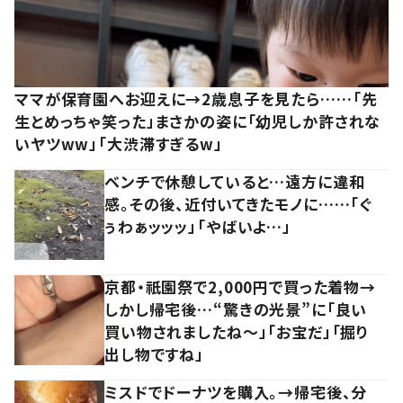
ママが保育園へお迎えに→2歳息子を見たら……「先
生とめっちゃ笑った」まさかの姿に「幼児しか許されな
いヤツww」「大渋滞すぎるw」
ベンチで休憩していると…遠方に違和
感。その後、近付いてきたモノに……「ぐ
ぅわぁッッッ」「やばいよ…」
京都・祇園祭で2,000円で買った着物→
しかし帰宅後…“驚きの光景”に「良い
買い物されましたね～」「お宝だ」「掘り
出し物ですね」
ミスドでドーナツを購入。→帰宅後、分