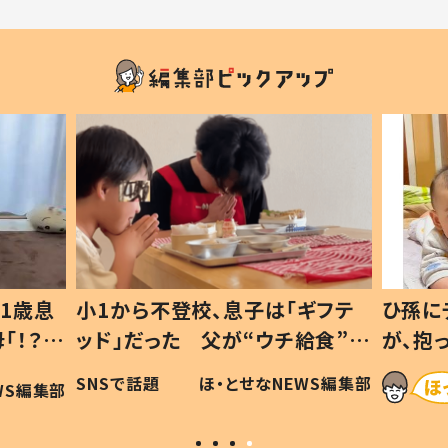
1歳息
小1から不登校、息子は「ギフテ
ひ孫に
「！？」
ッド」だった 父が“ウチ給食”を
が、抱
に「可愛
作り続ける理由とは #令和の親
「涙が
SNSで話題
ほ・とせなNEWS編集部
WS編集部
#令和の子
い」