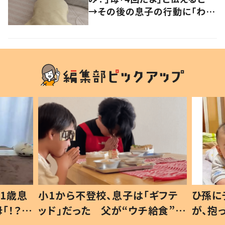
→その後の息子の行動に「わか
るよその気持ち」「うちの子も！」
の声
1歳息
小1から不登校、息子は「ギフテ
ひ孫に
「！？」
ッド」だった 父が“ウチ給食”を
が、抱