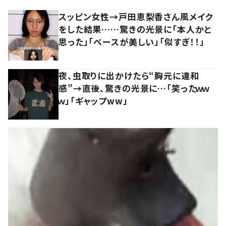
スッピン女性→戸田恵梨香さん風メイク
をした結果……驚きの光景に「本人かと
思った」「ベースが美しい」「似すぎ！！」
夜、虫取りに出かけたら“胸元に違和
感”→直後、驚きの光景に…「笑ったｗｗ
ｗ」「ギャップww」