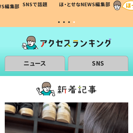
に「可愛
作り続ける理由とは #令和の親
「涙が
SNSで話題
ほ・とせなNEWS編集部
WS編集部
#令和の子
い」
ニュース
SNS