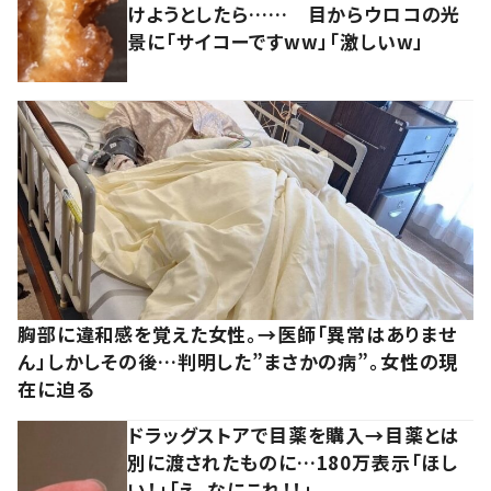
けようとしたら…… 目からウロコの光
景に「サイコーですww」「激しいw」
胸部に違和感を覚えた女性。→医師「異常はありませ
ん」しかしその後…判明した”まさかの病”。女性の現
在に迫る
ドラッグストアで目薬を購入→目薬とは
別に渡されたものに…180万表示「ほし
い！」「え、なにこれ！！」