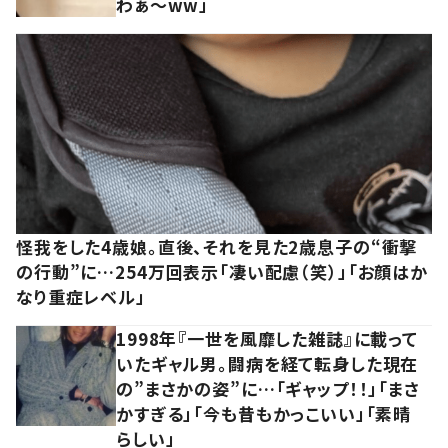
わぁ～ww」
怪我をした4歳娘。直後、それを見た2歳息子の“衝撃
の行動”に…254万回表示「凄い配慮（笑）」「お顔はか
なり重症レベル」
1998年『一世を風靡した雑誌』に載って
いたギャル男。闘病を経て転身した現在
の”まさかの姿”に…「ギャップ！！」「まさ
かすぎる」「今も昔もかっこいい」「素晴
らしい」