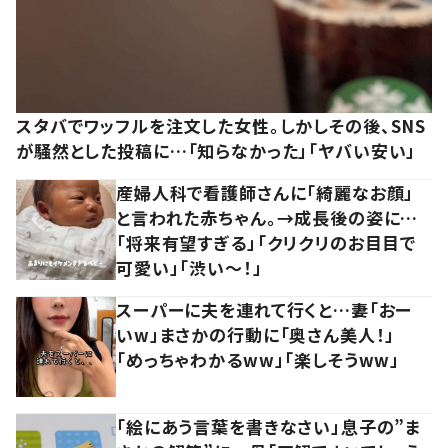
スタバでワッフルを注文した女性。しかしその後、SNS
が騒然とした投稿に…「知らなかった」「ヤバい安い」
産婦人科で看護師さんに「綺麗なお顔」
と言われた赤ちゃん。→成長後の姿に…
「将来有望すぎる」「クリクリのお目目で
可愛い」「渋い～！」
スーパーに夫を連れて行くと…妻「おー
いw」まさかの行動に「奥さん美人！」
「めっちゃわかるww」「楽しそうww」
「絵にあう言葉を書きなさい」息子の”ま