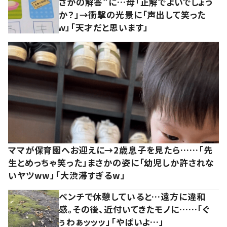
さかの解答”に…母「正解でよいでしょう
か？」→衝撃の光景に「声出して笑った
ｗ」「天才だと思います」
ママが保育園へお迎えに→2歳息子を見たら……「先
生とめっちゃ笑った」まさかの姿に「幼児しか許されな
いヤツww」「大渋滞すぎるw」
ベンチで休憩していると…遠方に違和
感。その後、近付いてきたモノに……「ぐ
ぅわぁッッッ」「やばいよ…」