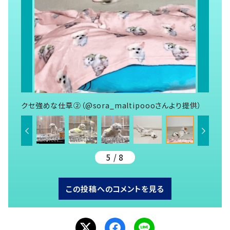
クセ強めな仕草②（@sora_maltipoooさんより提供）
5 / 8
この投稿へのコメントを見る