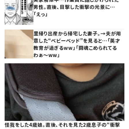
男性。直後、目撃した衝撃の光景に…
「えっ」
里帰り出産から帰宅した妻子。→夫が用
意した“ベビーベッド”を見ると…「英才
教育が過ぎるww」「闘魂こめられてる
わぁ～ww」
怪我をした4歳娘。直後、それを見た2歳息子の“衝撃