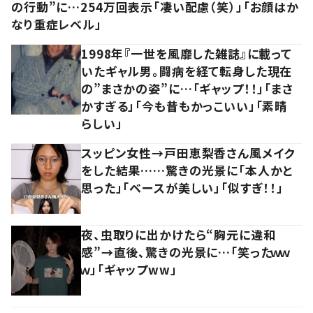
の行動”に…254万回表示「凄い配慮（笑）」「お顔はか
なり重症レベル」
1998年『一世を風靡した雑誌』に載って
いたギャル男。闘病を経て転身した現在
の”まさかの姿”に…「ギャップ！！」「まさ
かすぎる」「今も昔もかっこいい」「素晴
らしい」
スッピン女性→戸田恵梨香さん風メイク
をした結果……驚きの光景に「本人かと
思った」「ベースが美しい」「似すぎ！！」
夜、虫取りに出かけたら“胸元に違和
感”→直後、驚きの光景に…「笑ったｗｗ
ｗ」「ギャップww」