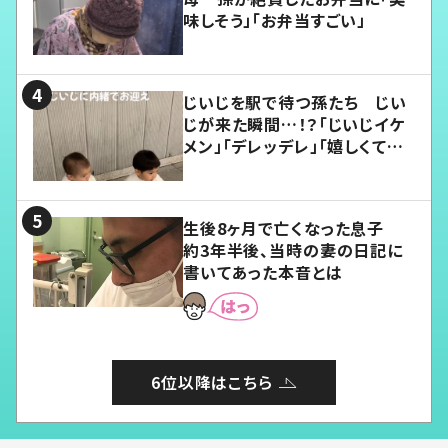
味しそう」「お弁当すごい」
じいじを駅で待つ孫たち じい
じが来た瞬間…！？「じいじイケ
メン」「デレッデレ」「嬉しくて可
愛くてたまらない」「幸せになれ
る」
生後8ヶ月で亡くなった息子
約3年半後、当時の妻の日記に
書いてあった本音とは
6位以降はこちら