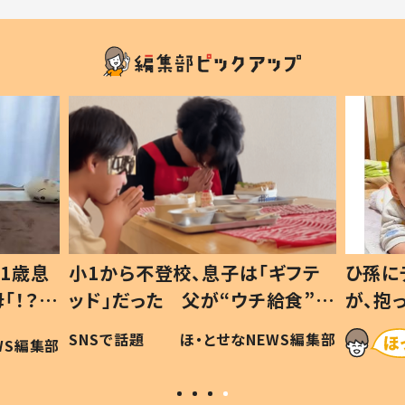
1歳息
小1から不登校、息子は「ギフテ
ひ孫に
「！？」
ッド」だった 父が“ウチ給食”を
が、抱
に「可愛
作り続ける理由とは #令和の親
「涙が
SNSで話題
ほ・とせなNEWS編集部
WS編集部
#令和の子
い」