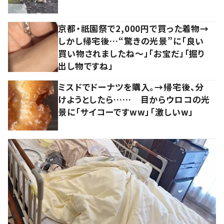
京都・祇園祭で2,000円で買った着物→
しかし帰宅後…“驚きの光景”に「良い
買い物されましたね～」「お宝だ」「掘り
出し物ですね」
ミスドでドーナツを購入。→帰宅後、分
けようとしたら…… 目からウロコの光
景に「サイコーですww」「激しいw」