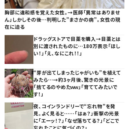
胸部に違和感を覚えた女性。→医師「異常はありませ
ん」しかしその後…判明した”まさかの病”。女性の現
在に迫る
ドラッグストアで目薬を購入→目薬とは
別に渡されたものに…180万表示「ほし
い！」「え、なにこれ！！」
“芽が出てしまったじゃがいも”を植えて
みたら…→約3ヶ月後、驚きの光景に
「捨てるのやめたｗｗ」「育ててみたいで
す！」
夜、コインランドリーで“忘れ物”を発
見。よく見ると……「はぁ？」衝撃の光景
に「エーッ！？」「なぜ落ちてる？」「どこで
忘れたことに気づくの？」