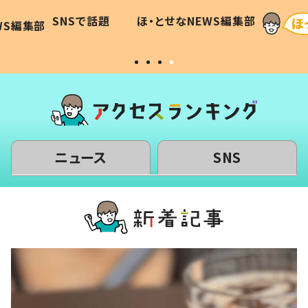
に「可愛
作り続ける理由とは #令和の親
「涙が
SNSで話題
ほ・とせなNEWS編集部
WS編集部
#令和の子
い」
ニュース
SNS