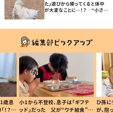
た」遊びから帰ってくると体中
が大変なことに…！？ “小さい
秋を見つけた犬”が可愛い…！
1歳息
小1から不登校、息子は「ギフテ
ひ孫に
「！？」
ッド」だった 父が“ウチ給食”を
が、抱