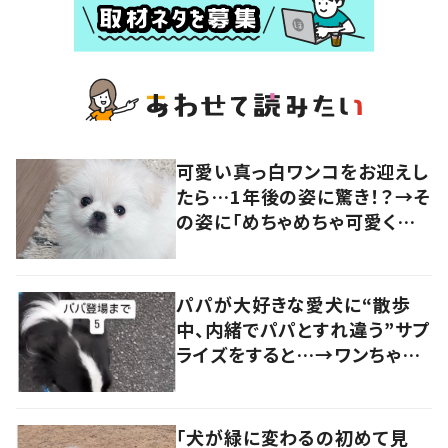
可愛い真っ白ワンコをお迎えし
たら…1年後の姿に驚き！？→そ
の姿に「めちゃめちゃ可愛くて
笑いました」「個性が光ってる」
の声
パパが大好きな愛犬に“散歩
中、内緒でパパとすれ違う”サプ
ライズをすると…→ワンちゃん
の反応に「可愛すぎる」「賢い
子」の声
「犬が緑に変わるの初めて見