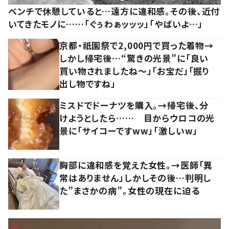
ベンチで休憩していると…遠方に違和感。その後、近付
いてきたモノに……「ぐぅわぁッッッ」「やばいよ…」
京都・祇園祭で2,000円で買った着物→
しかし帰宅後…“驚きの光景”に「良い
買い物されましたね～」「お宝だ」「掘り
出し物ですね」
ミスドでドーナツを購入。→帰宅後、分
けようとしたら…… 目からウロコの光
景に「サイコーですww」「激しいw」
胸部に違和感を覚えた女性。→医師「異
常はありません」しかしその後…判明し
た”まさかの病”。女性の現在に迫る