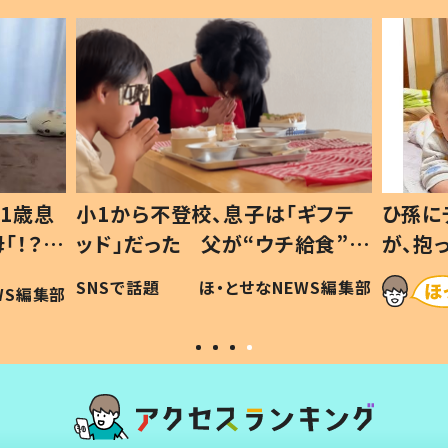
1歳息
小1から不登校、息子は「ギフテ
ひ孫に
「！？」
ッド」だった 父が“ウチ給食”を
が、抱
に「可愛
作り続ける理由とは #令和の親
「涙が
SNSで話題
ほ・とせなNEWS編集部
WS編集部
#令和の子
い」