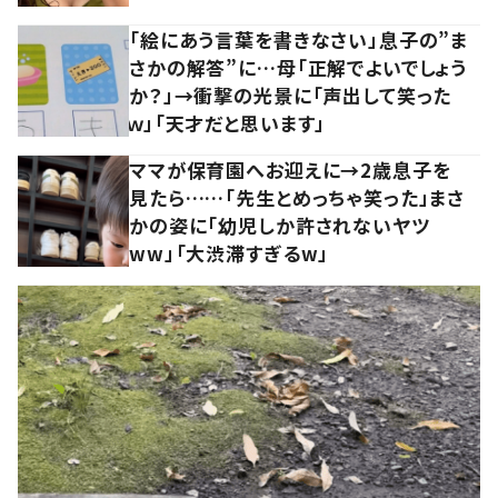
「絵にあう言葉を書きなさい」息子の”ま
さかの解答”に…母「正解でよいでしょう
か？」→衝撃の光景に「声出して笑った
ｗ」「天才だと思います」
ママが保育園へお迎えに→2歳息子を
見たら……「先生とめっちゃ笑った」まさ
かの姿に「幼児しか許されないヤツ
ww」「大渋滞すぎるw」