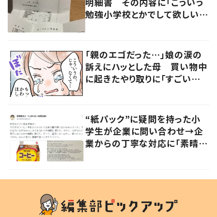
明細書 その内容に「こういう
勉強小学校とかでして欲しい」
「社会勉強になりますね」の声
「親のエゴだった…」娘の涙の
訴えにハッとした母 買い物中
に起きたやり取りに「すごい分
かる」「改めて気付かされた」
“紙パック”に疑問を持った小
学生が企業に問い合わせ→企
業からの丁寧な対応に「素晴ら
しい」の声