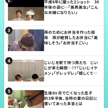
平成6年に撮った2ショット 30
年後の姿に…「美男美女」「こん
な夫婦になりたい」
孫のためにお弁当を作った祖
母 孫が絶賛したお弁当に「美
味しそう」「お弁当すごい」
じいじを駅で待つ孫たち じい
じが来た瞬間…！？「じいじイケ
メン」「デレッデレ」「嬉しくて可
愛くてたまらない」「幸せになれ
る」
生後8ヶ月で亡くなった息子
約3年半後、当時の妻の日記に
書いてあった本音とは