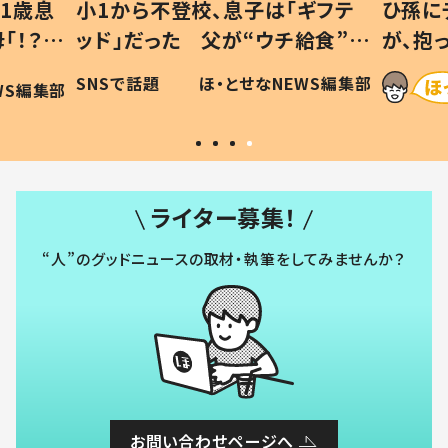
1歳息
小1から不登校、息子は「ギフテ
ひ孫に
「！？」
ッド」だった 父が“ウチ給食”を
が、抱
に「可愛
作り続ける理由とは #令和の親
「涙が
SNSで話題
ほ・とせなNEWS編集部
WS編集部
#令和の子
い」
ライター募集！
“人”のグッドニュースの取材・執筆をしてみませんか？
お問い合わせページへ