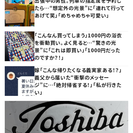
出張中の男性。列車の指定席を予約し
たら…“想定外の光景”に「連れて行って
あげて笑」「めちゃめちゃ可愛い」
「こんなん買ってしまう」1000円の浴衣
を衝動買い。よく見ると…“驚きの光
景”に「これは即買い」「1000円だった
のですか？！」
嫁「こんな帰りたくなる義実家ある！？」
義父から届いた“衝撃のメッセー
ジ”に…「絶対帰省する！」「私が行きた
い」