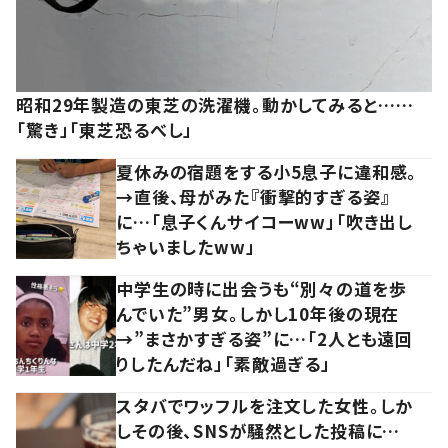
昭和29年製造の東芝の洗濯機。動かしてみると……
「驚き」「東芝恐るべし」
夏休みの宿題をする小5息子に違和感。
→直後、母がみた『衝撃的すぎる姿』
に…「息子くんサイコーww」「吹き出し
ちゃいましたww」
中学生の時に出会うも“別々の道を歩
んでいた”男女。しかし10年後の現在
→”まさかすぎる姿”に…「2人とも遠回
りしたんだね」「素敵過ぎる」
スタバでワッフルを注文した女性。しか
しその後、SNSが騒然とした投稿に…