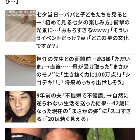
び…」
七夕当日…パパと子どもたちを見ると
→「初めて見る七夕の楽しみ方」衝撃の
光景に…「おもろすぎるwww」「そうい
うイベントだっけ？w」「どこの星の文化
ですか？」
担任の先生との面談前…高3娘「ただい
ま」→直後……母が受け取った”まさか
のモノ”に「生き抜く力に100万点！」「シ
ゴデキ！！」「将来めっちゃ出世しそう」
9年前の夫「不機嫌で不健康」→自然に
逆らわない生活を送った結果…42歳に
なった現在の”まさかの姿”に「スゴすぎ
る」「20は若く見える」