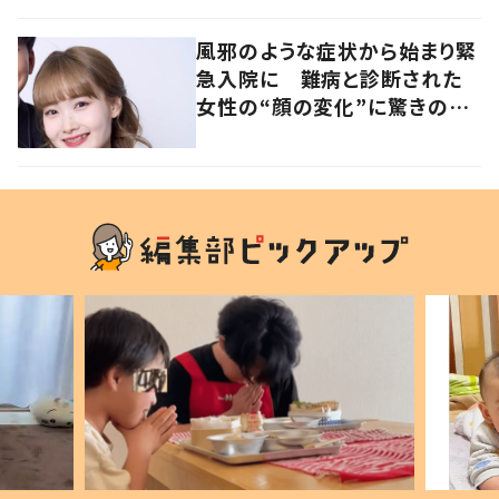
と心境の変化について患者に
聞いた
風邪のような症状から始まり緊
急入院に 難病と診断された
女性の“顔の変化”に驚きの
声 「可哀想と捉えないで」発
信した思いを聞いた