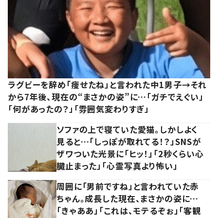
ラグビーを辞め「痩せたね」と言われた中1男子→それ
から7年後、現在の“まさかの姿”に…「ガチでえぐい」
「何があったの？」「雰囲気変わりすぎ」
ソファの上で寝ていた愛猫。しかしよく
見ると…「しっぽが取れてる！？」SNSが
ザワついた光景に「ヒッ！」「2秒くらい心
臓止まった」「心霊写真より怖い」
周囲に「男前ですね」と言われていた赤
ちゃん。成長した現在、まさかの姿に…
「きゃああ」「これは、モテるぞぉ」「客観