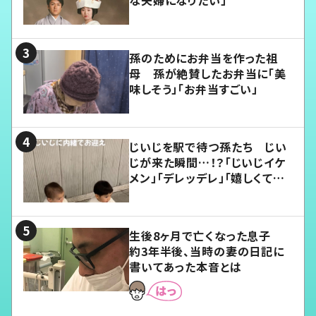
な夫婦になりたい」
孫のためにお弁当を作った祖
母 孫が絶賛したお弁当に「美
味しそう」「お弁当すごい」
じいじを駅で待つ孫たち じい
じが来た瞬間…！？「じいじイケ
メン」「デレッデレ」「嬉しくて可
愛くてたまらない」「幸せになれ
る」
生後8ヶ月で亡くなった息子
約3年半後、当時の妻の日記に
書いてあった本音とは