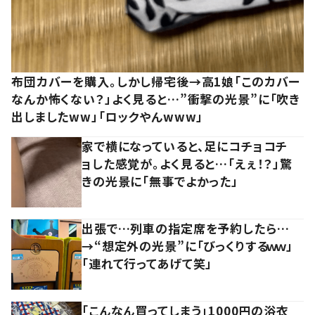
布団カバーを購入。しかし帰宅後→高1娘「このカバー
なんか怖くない？」よく見ると…”衝撃の光景”に「吹き
出しましたww」「ロックやんwww」
家で横になっていると、足にコチョコチ
ョした感覚が。よく見ると…「えぇ！？」驚
きの光景に「無事でよかった」
出張で…列車の指定席を予約したら…
→“想定外の光景”に「びっくりするｗｗ」
「連れて行ってあげて笑」
「こんなん買ってしまう」1000円の浴衣