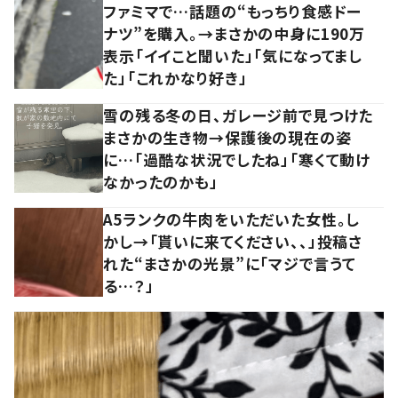
ファミマで…話題の“もっちり食感ドー
ナツ”を購入。→まさかの中身に190万
表示「イイこと聞いた」「気になってまし
た」「これかなり好き」
雪の残る冬の日、ガレージ前で見つけた
まさかの生き物→保護後の現在の姿
に…「過酷な状況でしたね」「寒くて動け
なかったのかも」
A5ランクの牛肉をいただいた女性。し
かし→「貰いに来てください、、」投稿さ
れた“まさかの光景”に「マジで言うて
る…？」