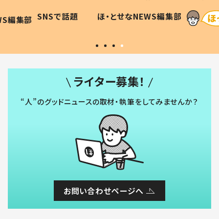
に「可愛
作り続ける理由とは #令和の親
「涙が
SNSで話題
ほ・とせなNEWS編集部
WS編集部
#令和の子
い」
ライター募集！
“人”のグッドニュースの取材・執筆をしてみませんか？
お問い合わせページへ