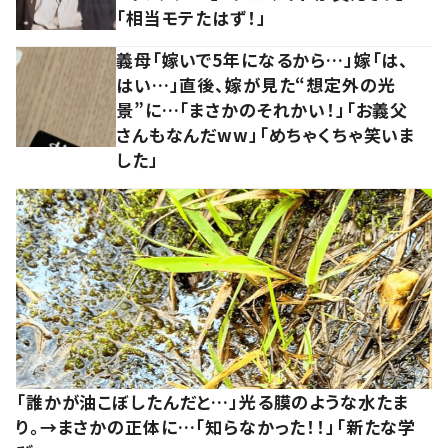
「相当モテたはず！」
義母「嫁いで5年になるから…」嫁「は、
はい…」直後、嫁が見た“想定外の光
景”に…「まさかのそれかい！」「お義父
さんもなんだww」「めちゃくちゃ笑いま
した」
「誰かが油こぼしたんだと…」光る膜のような水たま
り。→まさかの正体に…「知らなかった！！」「新たな学