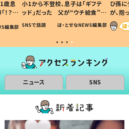
1歳息
小1から不登校、息子は「ギフテ
ひ孫に
「！？」
ッド」だった 父が“ウチ給食”を
が、抱
に「可愛
作り続ける理由とは #令和の親
「涙が
SNSで話題
ほ・とせなNEWS編集部
WS編集部
#令和の子
い」
ニュース
SNS