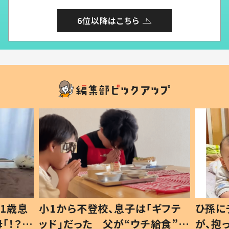
6位以降はこちら
1歳息
小1から不登校、息子は「ギフテ
ひ孫に
「！？」
ッド」だった 父が“ウチ給食”を
が、抱