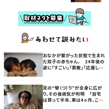
おなかが繋がった状態で生まれ
た双子の赤ちゃん。 24年後の
姿に「すごい」「素敵」「応援して
います」
足の“攣（つ）り”が全身に広が
り、その後病気が判明 「自宅
は買って半年、車は4ヶ月。この
先どうすれば…」発病時の思い