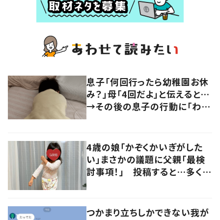
息子「何回行ったら幼稚園お休
み？」母「4回だよ」と伝えると…
→その後の息子の行動に「わか
るよその気持ち」「うちの子も！」
の声
4歳の娘「かぞくかいぎがした
い」まさかの議題に父親「最検
討事項！」 投稿すると…多くの
意見が寄せられる！
つかまり立ちしかできない我が