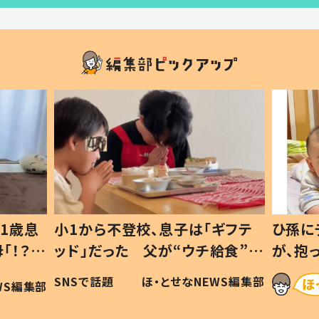
1歳息
小1から不登校、息子は「ギフテ
ひ孫に
「！？」
ッド」だった 父が“ウチ給食”を
が、抱
に「可愛
作り続ける理由とは #令和の親
「涙が
SNSで話題
ほ・とせなNEWS編集部
WS編集部
#令和の子
い」