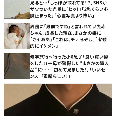
見ると…「しっぽが取れてる！？」SNSが
ザワついた光景に「ヒッ！」「2秒くらい心
臓止まった」「心霊写真より怖い」
周囲に「男前ですね」と言われていた赤
ちゃん。成長した現在、まさかの姿に…
「きゃああ」「これは、モテるぞぉ」「客観
的にイケメン」
修学旅行へ行った小6息子「良い買い物
をした！」→母が驚愕した“まさかの購入
品”に……「初めて見ました！」「いいセ
ンス」「素晴らしい！」