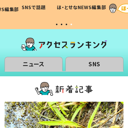
に「可愛
作り続ける理由とは #令和の親
「涙が
SNSで話題
ほ・とせなNEWS編集部
WS編集部
#令和の子
い」
ニュース
SNS