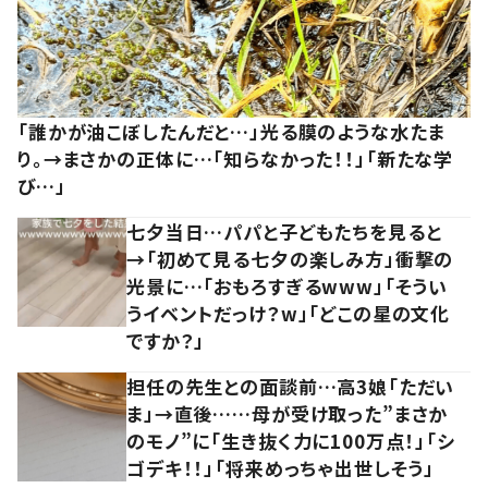
「誰かが油こぼしたんだと…」光る膜のような水たま
り。→まさかの正体に…「知らなかった！！」「新たな学
び…」
七夕当日…パパと子どもたちを見ると
→「初めて見る七夕の楽しみ方」衝撃の
光景に…「おもろすぎるwww」「そうい
うイベントだっけ？w」「どこの星の文化
ですか？」
担任の先生との面談前…高3娘「ただい
ま」→直後……母が受け取った”まさか
のモノ”に「生き抜く力に100万点！」「シ
ゴデキ！！」「将来めっちゃ出世しそう」