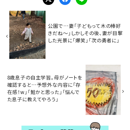
公園で…妻「子どもって木の棒好
きだね～」しかしその後、妻が目撃
した光景に「爆笑」「次の勇者に」
8歳息子の自主学習。母がノートを
確認すると…予想外な内容に「存
在感！w」「鮭かと思った」「悩んで
た息子に教えてやろう」