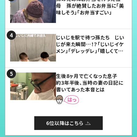
母 孫が絶賛したお弁当に「美
味しそう」「お弁当すごい」
じいじを駅で待つ孫たち じい
じが来た瞬間…！？「じいじイケ
メン」「デレッデレ」「嬉しくて可
愛くてたまらない」「幸せになれ
る」
生後8ヶ月で亡くなった息子
約3年半後、当時の妻の日記に
書いてあった本音とは
6位以降はこちら