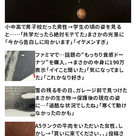
小中高で男子校だった男性→学生の頃の姿を見る
と……「共学だったら絶対モテてた」まさかの光景に
「今から告白しに向かいます」「イケメンすぎ」
ファミマで…話題の“もっちり食感ドー
ナツ”を購入。→まさかの中身に190万
表示「イイこと聞いた」「気になってまし
た」「これかなり好き」
雪の残る冬の日、ガレージ前で見つけた
まさかの生き物→保護後の現在の姿
に…「過酷な状況でしたね」「寒くて動け
なかったのかも」
A5ランクの牛肉をいただいた女性。し
かし→「貰いに来てください、、」投稿さ