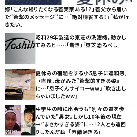
嫁「こんな帰りたくなる義実家ある！？」義父から届い
た“衝撃のメッセージ”に…「絶対帰省する！」「私が行
きたい」
昭和29年製造の東芝の洗濯機。動かし
てみると……「驚き」「東芝恐るべし」
夏休みの宿題をする小5息子に違和感。
→直後、母がみた『衝撃的すぎる姿』
に…「息子くんサイコーww」「吹き出し
ちゃいましたww」
中学生の時に出会うも“別々の道を歩
んでいた”男女。しかし10年後の現在
→”まさかすぎる姿”に…「2人とも遠回
りしたんだね」「素敵過ぎる」