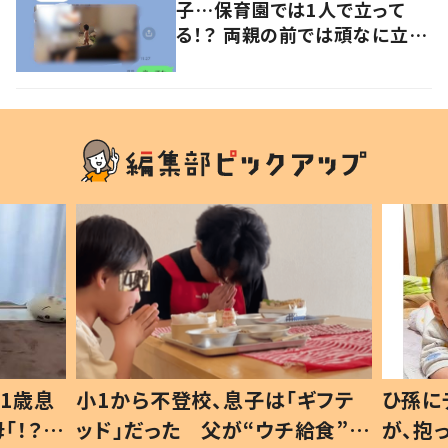
子…保育園では1人で立って
る！？ 両親の前では頑なに立た
ない1歳児が可愛すぎる…！
1歳息
小1から不登校、息子は「ギフテ
ひ孫に
「！？」
ッド」だった 父が“ウチ給食”を
が、抱