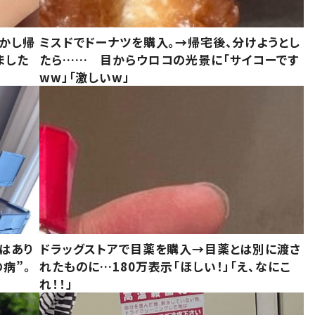
しかし帰
ミスドでドーナツを購入。→帰宅後、分けようとし
ました
たら…… 目からウロコの光景に「サイコーです
ww」「激しいw」
はあり
ドラッグストアで目薬を購入→目薬とは別に渡さ
病”。
れたものに…180万表示「ほしい！」「え、なにこ
れ！！」