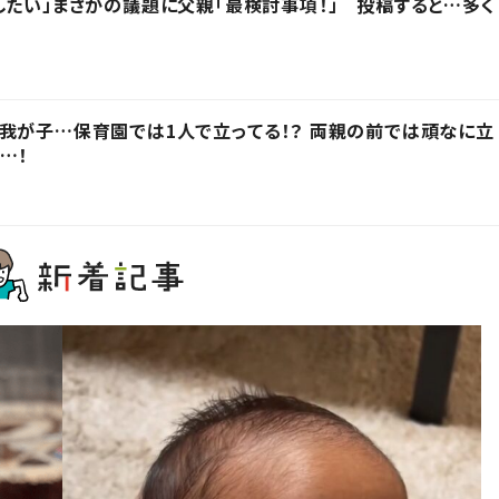
したい」まさかの議題に父親「最検討事項！」 投稿すると…多く
我が子…保育園では1人で立ってる！？ 両親の前では頑なに立
…！