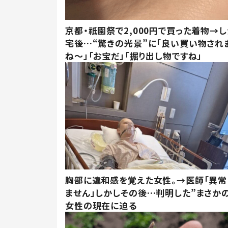
京都・祇園祭で2,000円で買った着物→
宅後…“驚きの光景”に「良い買い物され
ね～」「お宝だ」「掘り出し物ですね」
胸部に違和感を覚えた女性。→医師「異常
ません」しかしその後…判明した”まさかの
女性の現在に迫る