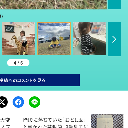
供）
4 / 6
投稿へのコメントを見る
て大変
階段に落ちていた「おとし玉」
カ人夫
と書かれた茶封筒。9歳息子に