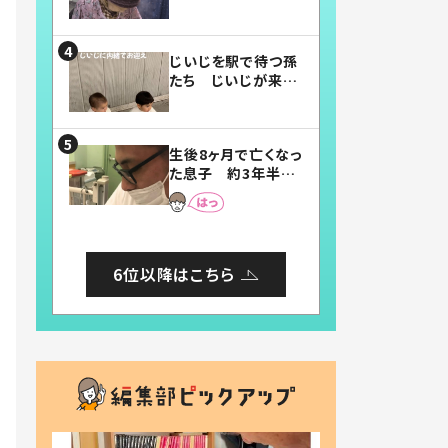
賛したお弁当に「美
味しそう」「お弁当す
ごい」
じいじを駅で待つ孫
たち じいじが来た
瞬間…！？「じいじイ
ケメン」「デレッデレ」
「嬉しくて可愛くてた
生後8ヶ月で亡くなっ
まらない」「幸せにな
た息子 約3年半
れる」
後、当時の妻の日記
に書いてあった本音
とは
6位以降はこちら