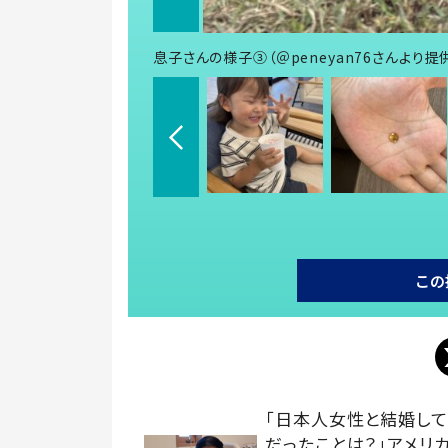
息子さんの様子③（＠peneyan76さんより提
この
「日本人女性と結婚し
だったことは？」アメリ