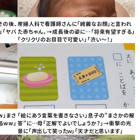
その後、
産婦人科で看護師さんに「綺麗なお顔」と言われ
」「ヤバ
た赤ちゃん。→成長後の姿に…「将来有望すぎる」
「クリクリのお目目で可愛い」「渋い～！」
w」まさ
「絵にあう言葉を書きなさい」息子の”まさかの解
るww」
答”に…母「正解でよいでしょうか？」→衝撃の光
景に「声出して笑ったｗ」「天才だと思います」