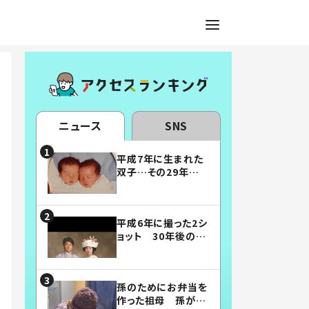
ニュース
SNS
平成7年に生まれた
双子…その29年後
の姿に「漫画みたい」
「素敵すぎる」
平成6年に撮った2シ
ョット 30年後の姿
に…「美男美女」「こ
んな夫婦になりた
い」
孫のためにお弁当を
作った祖母 孫が絶