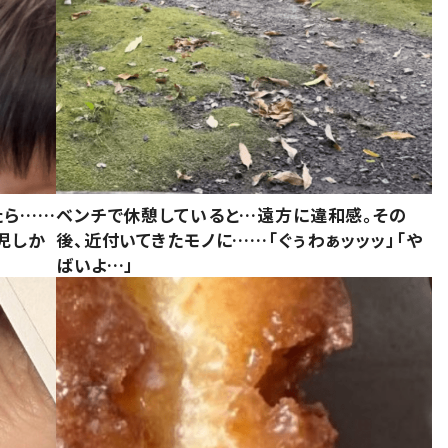
たら……
ベンチで休憩していると…遠方に違和感。その
児しか
後、近付いてきたモノに……「ぐぅわぁッッッ」「や
ばいよ…」