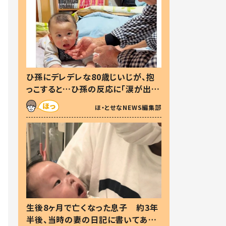
ひ孫にデレデレな80歳じいじが、抱
っこすると…ひ孫の反応に「涙が出ま
した」「可愛くて仕方ない」
ほ・とせなNEWS編集部
生後8ヶ月で亡くなった息子 約3年
半後、当時の妻の日記に書いてあっ