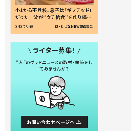
小1から不登校、息子は「ギフテッド」
だった 父が“ウチ給食”を作り続け
る理由とは #令和の親 #令和の子
SNSで話題
ほ・とせなNEWS編集部
ライター募集！
“人”のグッドニュースの取材・執筆をし
てみませんか？
お問い合わせページへ