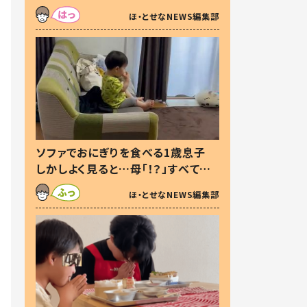
た本音とは
ほ・とせなNEWS編集部
ソファでおにぎりを食べる1歳息子
しかしよく見ると…母「！？」すべてを
察した母の投稿に「可愛いから許
ほ・とせなNEWS編集部
す！」「現行犯〜」