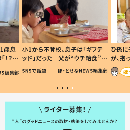
1歳息
小1から不登校、息子は「ギフテ
ひ孫に
「！？」
ッド」だった 父が“ウチ給食”を
が、抱
に「可愛
作り続ける理由とは #令和の親
「涙が
SNSで話題
ほ・とせなNEWS編集部
WS編集部
#令和の子
い」
ライター募集！
“人”のグッドニュースの取材・執筆をしてみませんか？