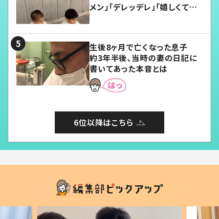
メン」「デレッデレ」「嬉しくて可
愛くてたまらない」「幸せになれ
る」
生後8ヶ月で亡くなった息子
約3年半後、当時の妻の日記に
書いてあった本音とは
6位以降はこちら