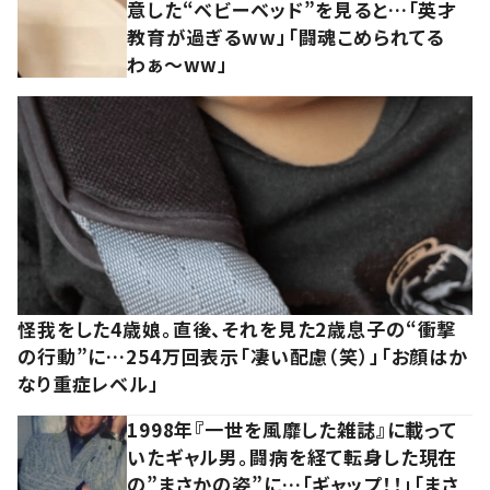
意した“ベビーベッド”を見ると…「英才
教育が過ぎるww」「闘魂こめられてる
わぁ～ww」
怪我をした4歳娘。直後、それを見た2歳息子の“衝撃
の行動”に…254万回表示「凄い配慮（笑）」「お顔はか
なり重症レベル」
1998年『一世を風靡した雑誌』に載って
いたギャル男。闘病を経て転身した現在
の”まさかの姿”に…「ギャップ！！」「まさ