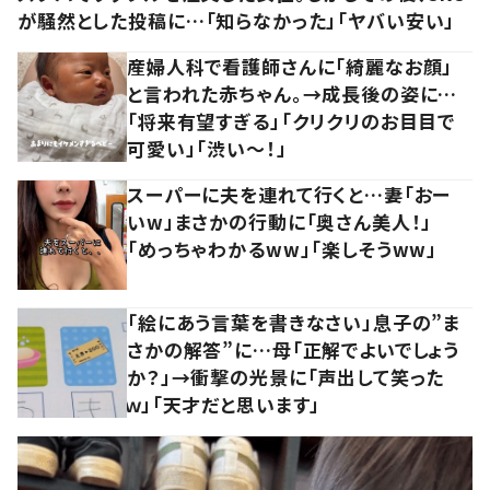
が騒然とした投稿に…「知らなかった」「ヤバい安い」
産婦人科で看護師さんに「綺麗なお顔」
と言われた赤ちゃん。→成長後の姿に…
「将来有望すぎる」「クリクリのお目目で
可愛い」「渋い～！」
スーパーに夫を連れて行くと…妻「おー
いw」まさかの行動に「奥さん美人！」
「めっちゃわかるww」「楽しそうww」
「絵にあう言葉を書きなさい」息子の”ま
さかの解答”に…母「正解でよいでしょう
か？」→衝撃の光景に「声出して笑った
ｗ」「天才だと思います」