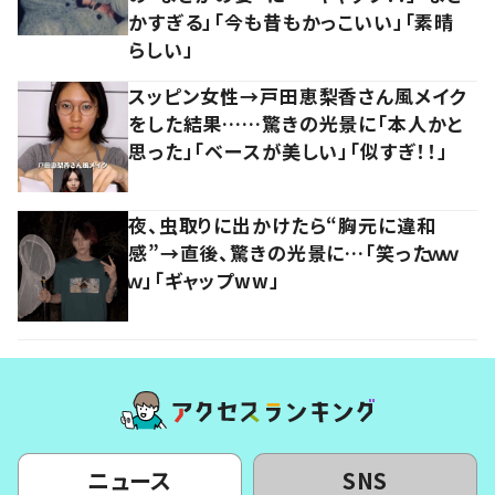
かすぎる」「今も昔もかっこいい」「素晴
らしい」
スッピン女性→戸田恵梨香さん風メイク
をした結果……驚きの光景に「本人かと
思った」「ベースが美しい」「似すぎ！！」
夜、虫取りに出かけたら“胸元に違和
感”→直後、驚きの光景に…「笑ったｗｗ
ｗ」「ギャップww」
ニュース
SNS