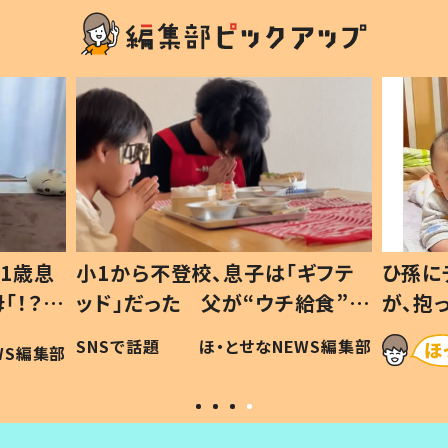
1歳息
小1から不登校、息子は「ギフテ
ひ孫に
「！？」
ッド」だった 父が“ウチ給食”を
が、抱
に「可愛
作り続ける理由とは #令和の親
「涙が
SNSで話題
ほ・とせなNEWS編集部
WS編集部
#令和の子
い」