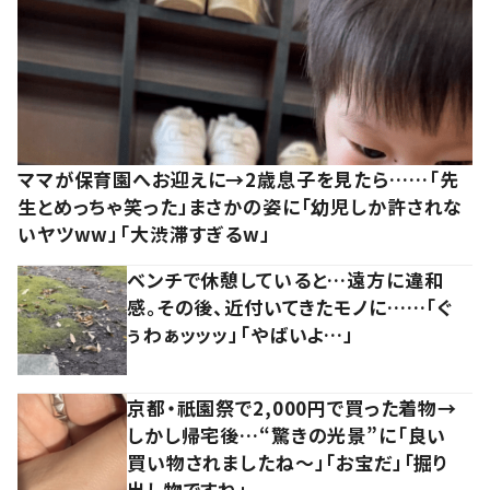
ママが保育園へお迎えに→2歳息子を見たら……「先
生とめっちゃ笑った」まさかの姿に「幼児しか許されな
いヤツww」「大渋滞すぎるw」
ベンチで休憩していると…遠方に違和
感。その後、近付いてきたモノに……「ぐ
ぅわぁッッッ」「やばいよ…」
京都・祇園祭で2,000円で買った着物→
しかし帰宅後…“驚きの光景”に「良い
買い物されましたね～」「お宝だ」「掘り
出し物ですね」