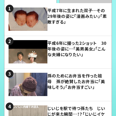
平成7年に生まれた双子…その
29年後の姿に「漫画みたい」「素
敵すぎる」
平成6年に撮った2ショット 30
年後の姿に…「美男美女」「こん
な夫婦になりたい」
孫のためにお弁当を作った祖
母 孫が絶賛したお弁当に「美
味しそう」「お弁当すごい」
じいじを駅で待つ孫たち じい
じが来た瞬間…！？「じいじイケ