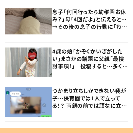
息子「何回行ったら幼稚園お休
み？」母「4回だよ」と伝えると…
→その後の息子の行動に「わか
るよその気持ち」「うちの子も！」
の声
4歳の娘「かぞくかいぎがした
い」まさかの議題に父親「最検
討事項！」 投稿すると…多くの
意見が寄せられる！
つかまり立ちしかできない我が
子…保育園では1人で立って
る！？ 両親の前では頑なに立た
ない1歳児が可愛すぎる…！