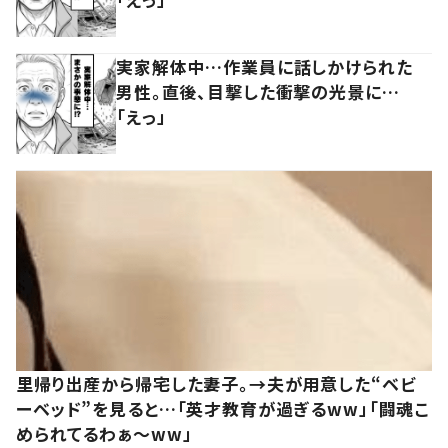
実家解体中…作業員に話しかけられた
男性。直後、目撃した衝撃の光景に…
「えっ」
里帰り出産から帰宅した妻子。→夫が用意した“ベビ
ーベッド”を見ると…「英才教育が過ぎるww」「闘魂こ
められてるわぁ～ww」