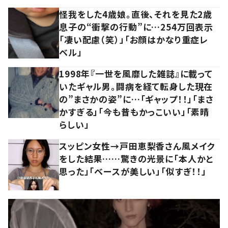
怪我をした4歳娘。直後、それを見た2歳
息子の“衝撃の行動”に…254万回表示
「凄い配慮（笑）」「お顔はかなり重症レ
ベル」
1998年『一世を風靡した雑誌』に載って
いたギャル男。闘病を経て転身した現在
の”まさかの姿”に…「ギャップ！！」「まさ
かすぎる」「今も昔もかっこいい」「素晴
らしい」
スッピン女性→戸田恵梨香さん風メイク
をした結果……驚きの光景に「本人かと
思った」「ベースが美しい」「似すぎ！！」