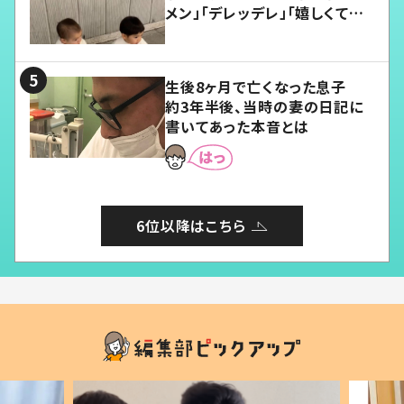
メン」「デレッデレ」「嬉しくて可
愛くてたまらない」「幸せになれ
る」
生後8ヶ月で亡くなった息子
約3年半後、当時の妻の日記に
書いてあった本音とは
6位以降はこちら