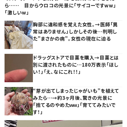
ら…… 目からウロコの光景に「サイコーですww」
「激しいw」
胸部に違和感を覚えた女性。→医師「異
常はありません」しかしその後…判明し
た”まさかの病”。女性の現在に迫る
ドラッグストアで目薬を購入→目薬とは
別に渡されたものに…180万表示「ほし
い！」「え、なにこれ！！」
“芽が出てしまったじゃがいも”を植えて
みたら…→約3ヶ月後、驚きの光景に
「捨てるのやめたｗｗ」「育ててみたいで
す！」