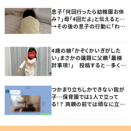
息子「何回行ったら幼稚園お休
み？」母「4回だよ」と伝えると…
→その後の息子の行動に「わか
るよその気持ち」「うちの子も！」
の声
4歳の娘「かぞくかいぎがした
い」まさかの議題に父親「最検
討事項！」 投稿すると…多くの
意見が寄せられる！
つかまり立ちしかできない我が
子…保育園では1人で立って
る！？ 両親の前では頑なに立た
ない1歳児が可愛すぎる…！