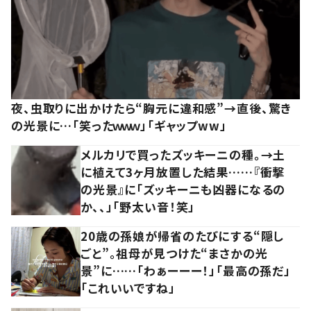
夜、虫取りに出かけたら“胸元に違和感”→直後、驚き
の光景に…「笑ったｗｗｗ」「ギャップww」
メルカリで買ったズッキーニの種。→土
に植えて3ヶ月放置した結果……『衝撃
の光景』に「ズッキーニも凶器になるの
か、、」「野太い音！笑」
20歳の孫娘が帰省のたびにする“隠し
ごと”。祖母が見つけた“まさかの光
景”に……「わぁーーー！」「最高の孫だ」
「これいいですね」