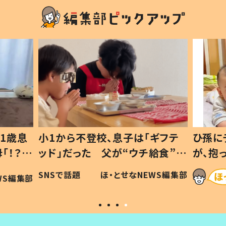
1歳息
小1から不登校、息子は「ギフテ
ひ孫に
「！？」
ッド」だった 父が“ウチ給食”を
が、抱
に「可愛
作り続ける理由とは #令和の親
「涙が
SNSで話題
ほ・とせなNEWS編集部
WS編集部
#令和の子
い」