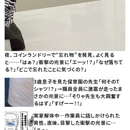
夜、コインランドリーで“忘れ物”を発見。よく見る
と……「はぁ？」衝撃の光景に「エーッ！？」「なぜ落ちて
る？」「どこで忘れたことに気づくの？」
3歳息子を見た保育園の先生「何そのT
シャツ！？」→職員全員に激震が走ったま
さかの光景に…「そりゃ先生も大興奮す
るはず」「すげーー！！」
実家解体中…作業員に話しかけられた
男性。直後、目撃した衝撃の光景に…
「えっ」