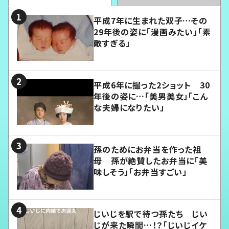
平成7年に生まれた双子…その
29年後の姿に「漫画みたい」「素
敵すぎる」
平成6年に撮った2ショット 30
年後の姿に…「美男美女」「こん
な夫婦になりたい」
孫のためにお弁当を作った祖
母 孫が絶賛したお弁当に「美
味しそう」「お弁当すごい」
じいじを駅で待つ孫たち じい
じが来た瞬間…！？「じいじイケ