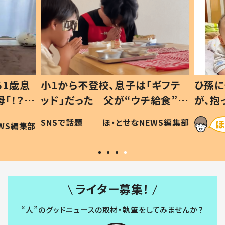
1歳息
小1から不登校、息子は「ギフテ
ひ孫に
「！？」
ッド」だった 父が“ウチ給食”を
が、抱
に「可愛
作り続ける理由とは #令和の親
「涙が
SNSで話題
ほ・とせなNEWS編集部
WS編集部
#令和の子
い」
ライター募集！
“人”のグッドニュースの取材・執筆をしてみませんか？