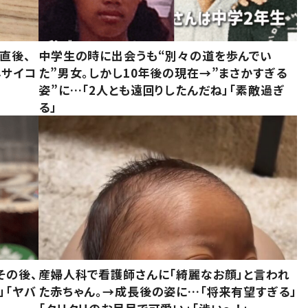
直後、
中学生の時に出会うも“別々の道を歩んでい
んサイコ
た”男女。しかし10年後の現在→”まさかすぎる
姿”に…「2人とも遠回りしたんだね」「素敵過ぎ
る」
その後、
産婦人科で看護師さんに「綺麗なお顔」と言われ
」「ヤバ
た赤ちゃん。→成長後の姿に…「将来有望すぎる」