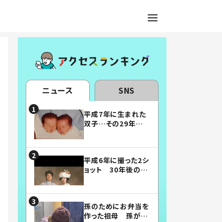
ニュース
SNS
平成7年に生まれた
双子…その29年後
の姿に「漫画みたい」
「素敵すぎる」
平成6年に撮った2シ
ョット 30年後の姿
に…「美男美女」「こ
んな夫婦になりた
い」
孫のためにお弁当を
作った祖母 孫が絶