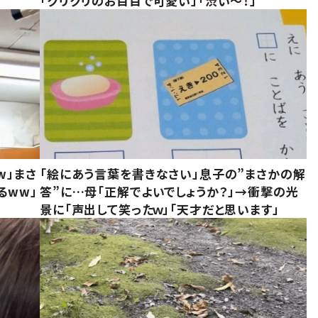
「クリクリのお目目で可愛い」「渋い～！」
w」まさ
「絵にあう言葉を書きなさい」息子の”まさかの解
るww」
答”に…母「正解でよいでしょうか？」→衝撃の光
景に「声出して笑ったｗ」「天才だと思います」