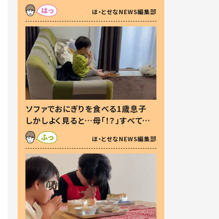
た本音とは
ほ・とせなNEWS編集部
ソファでおにぎりを食べる1歳息子
しかしよく見ると…母「！？」すべてを
察した母の投稿に「可愛いから許
ほ・とせなNEWS編集部
す！」「現行犯〜」