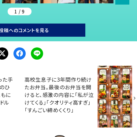
1 / 9
投稿へのコメントを見る
った手
高校生息子に3年間作り続け
歳のひ
たお弁当。最後のお弁当を開
ともに
けると、感激の内容に「私が泣
ドル
けてくる」「クオリティ高すぎ」
「すんごい締めくくり」