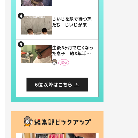
賛したお弁当に「美
味しそう」「お弁当す
ごい」
じいじを駅で待つ孫
たち じいじが来た
瞬間…！？「じいじイ
ケメン」「デレッデレ」
「嬉しくて可愛くてた
生後8ヶ月で亡くなっ
まらない」「幸せにな
た息子 約3年半
れる」
後、当時の妻の日記
に書いてあった本音
とは
6位以降はこちら