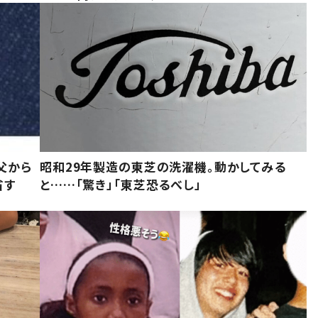
父から
昭和29年製造の東芝の洗濯機。動かしてみる
省す
と……「驚き」「東芝恐るべし」