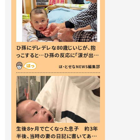
ひ孫にデレデレな80歳じいじが、抱
っこすると…ひ孫の反応に「涙が出ま
した」「可愛くて仕方ない」
ほ・とせなNEWS編集部
生後8ヶ月で亡くなった息子 約3年
半後、当時の妻の日記に書いてあっ