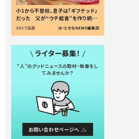
小1から不登校、息子は「ギフテッド」
だった 父が“ウチ給食”を作り続け
る理由とは #令和の親 #令和の子
SNSで話題
ほ・とせなNEWS編集部
ライター募集！
“人”のグッドニュースの取材・執筆をし
てみませんか？
お問い合わせページへ