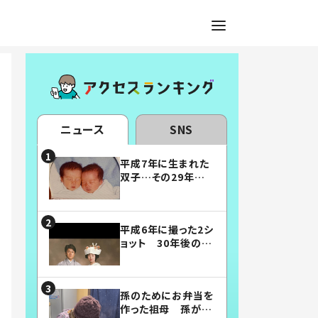
ニュース
SNS
平成7年に生まれた
双子…その29年後
の姿に「漫画みたい」
「素敵すぎる」
平成6年に撮った2シ
ョット 30年後の姿
に…「美男美女」「こ
んな夫婦になりた
い」
孫のためにお弁当を
作った祖母 孫が絶