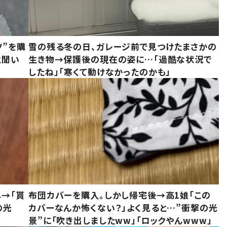
ツ”を購
雪の残る冬の日、ガレージ前で見つけたまさかの
と聞い
生き物→保護後の現在の姿に…「過酷な状況で
したね」「寒くて動けなかったのかも」
し→「貰
布団カバーを購入。しかし帰宅後→高1娘「この
の光
カバーなんか怖くない？」よく見ると…”衝撃の光
景”に「吹き出しましたww」「ロックやんwww」