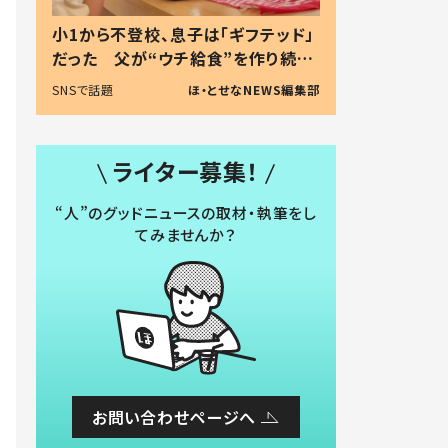
小1から不登校、息子は「ギフテッド」
だった 父が“ウチ給食”を作り続け
る理由とは #令和の親 #令和の子
SNSで話題
ほ・とせなNEWS編集部
ライター募集！
“人”のグッドニュースの取材・執筆をし
てみませんか？
お問い合わせページへ