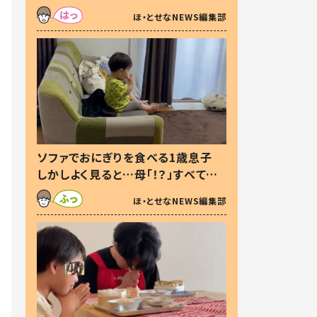
た本音とは
ほ・とせなNEWS編集部
ソファでおにぎりを食べる1歳息子
しかしよく見ると…母「！？」すべてを
察した母の投稿に「可愛いから許
ほ・とせなNEWS編集部
す！」「現行犯〜」