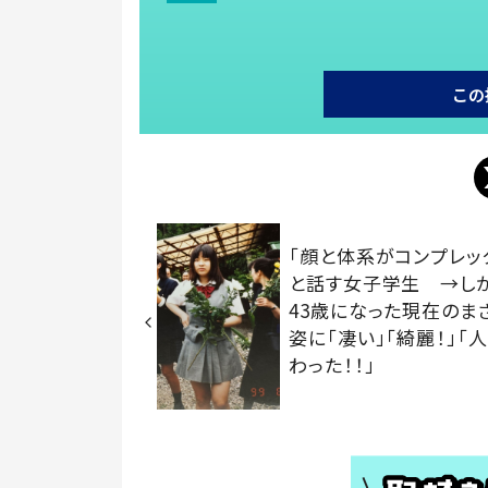
この
「顔と体系がコンプレッ
と話す女子学生 →しか
43歳になった現在のま
姿に「凄い」「綺麗！」「
わった！！」