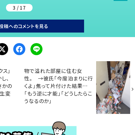
3 / 17
投稿へのコメントを見る
クス」
物で溢れた部屋に住む女
し、
性。 →彼氏「今度泊まりに行
さかの
くよ」焦って片付けた結果…
人生変
「もう逆に才能」「どうしたらこ
うなるのか」