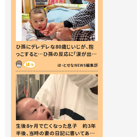
ひ孫にデレデレな80歳じいじが、抱
っこすると…ひ孫の反応に「涙が出ま
した」「可愛くて仕方ない」
ほ・とせなNEWS編集部
生後8ヶ月で亡くなった息子 約3年
半後、当時の妻の日記に書いてあっ