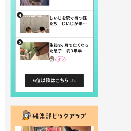
賛したお弁当に「美
味しそう」「お弁当す
ごい」
じいじを駅で待つ孫
たち じいじが来た
瞬間…！？「じいじイ
ケメン」「デレッデレ」
「嬉しくて可愛くてた
生後8ヶ月で亡くなっ
まらない」「幸せにな
た息子 約3年半
れる」
後、当時の妻の日記
に書いてあった本音
とは
6位以降はこちら