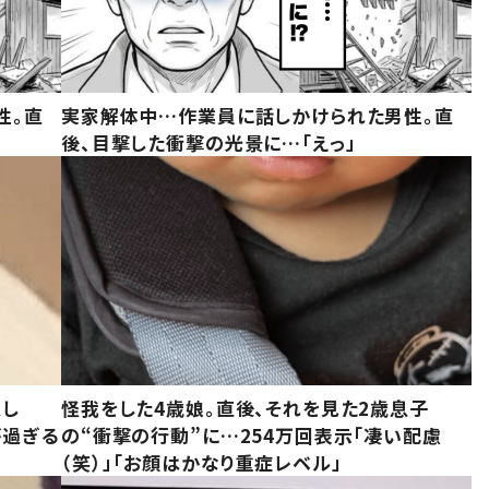
性。直
実家解体中…作業員に話しかけられた男性。直
後、目撃した衝撃の光景に…「えっ」
意し
怪我をした4歳娘。直後、それを見た2歳息子
が過ぎる
の“衝撃の行動”に…254万回表示「凄い配慮
（笑）」「お顔はかなり重症レベル」