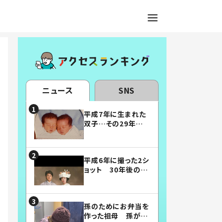
ニュース
SNS
平成7年に生まれた
双子…その29年後
の姿に「漫画みたい」
「素敵すぎる」
平成6年に撮った2シ
ョット 30年後の姿
に…「美男美女」「こ
んな夫婦になりた
い」
孫のためにお弁当を
作った祖母 孫が絶