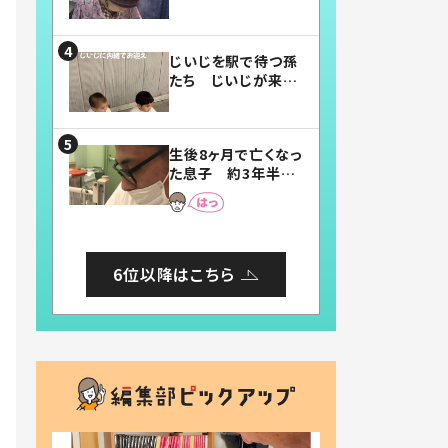
賛したお弁当に「美
味しそう」「お弁当す
ごい」
じいじを駅で待つ孫
たち じいじが来た
瞬間…！？「じいじイ
ケメン」「デレッデレ」
「嬉しくて可愛くてた
生後8ヶ月で亡くなっ
まらない」「幸せにな
た息子 約3年半
れる」
後、当時の妻の日記
に書いてあった本音
とは
6位以降はこちら