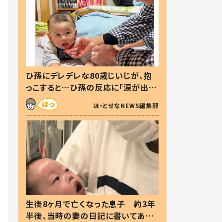
ひ孫にデレデレな80歳じいじが、抱
っこすると…ひ孫の反応に「涙が出ま
した」「可愛くて仕方ない」
ほ・とせなNEWS編集部
生後8ヶ月で亡くなった息子 約3年
半後、当時の妻の日記に書いてあっ