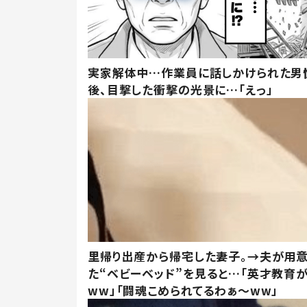
実家解体中…作業員に話しかけられた男
後、目撃した衝撃の光景に…「えっ」
里帰り出産から帰宅した妻子。→夫が用
た“ベビーベッド”を見ると…「英才教育
ww」「闘魂こめられてるわぁ～ww」