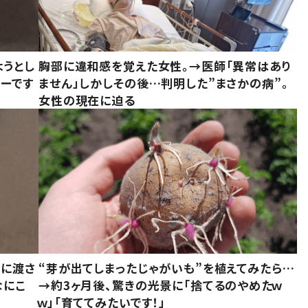
ようとし
胸部に違和感を覚えた女性。→医師「異常はあり
ーです
ません」しかしその後…判明した”まさかの病”。
女性の現在に迫る
別に渡さ
“芽が出てしまったじゃがいも”を植えてみたら…
なにこ
→約3ヶ月後、驚きの光景に「捨てるのやめたｗ
ｗ」「育ててみたいです！」