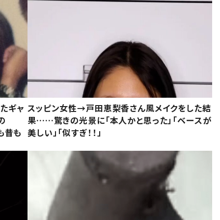
いたギャ
スッピン女性→戸田恵梨香さん風メイクをした結
の
果……驚きの光景に「本人かと思った」「ベースが
今も昔も
美しい」「似すぎ！！」