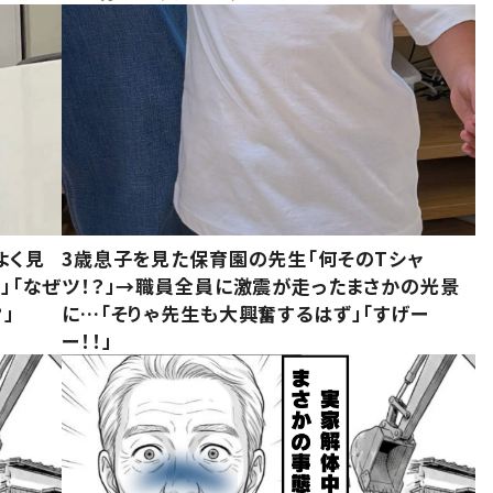
よく見
3歳息子を見た保育園の先生「何そのTシャ
」「なぜ
ツ！？」→職員全員に激震が走ったまさかの光景
」
に…「そりゃ先生も大興奮するはず」「すげー
ー！！」