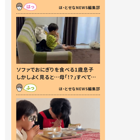
た本音とは
ほ・とせなNEWS編集部
ソファでおにぎりを食べる1歳息子
しかしよく見ると…母「！？」すべてを
察した母の投稿に「可愛いから許
ほ・とせなNEWS編集部
す！」「現行犯〜」