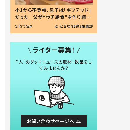
小1から不登校、息子は「ギフテッド」
だった 父が“ウチ給食”を作り続け
る理由とは #令和の親 #令和の子
SNSで話題
ほ・とせなNEWS編集部
ライター募集！
“人”のグッドニュースの取材・執筆をし
てみませんか？
お問い合わせページへ