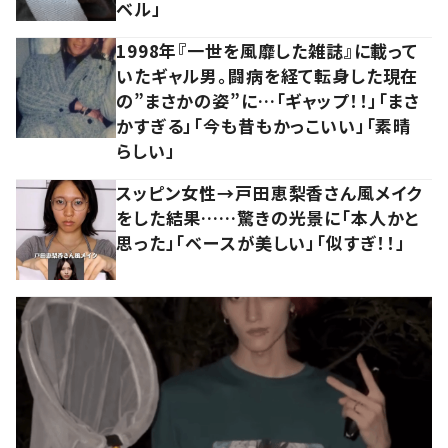
ベル」
1998年『一世を風靡した雑誌』に載って
いたギャル男。闘病を経て転身した現在
の”まさかの姿”に…「ギャップ！！」「まさ
かすぎる」「今も昔もかっこいい」「素晴
らしい」
スッピン女性→戸田恵梨香さん風メイク
をした結果……驚きの光景に「本人かと
思った」「ベースが美しい」「似すぎ！！」