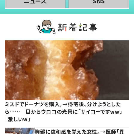
ニュース
SNS
ミスドでドーナツを購入。→帰宅後、分けようとした
ら…… 目からウロコの光景に「サイコーですww」
「激しいw」
胸部に違和感を覚えた女性。→医師「異