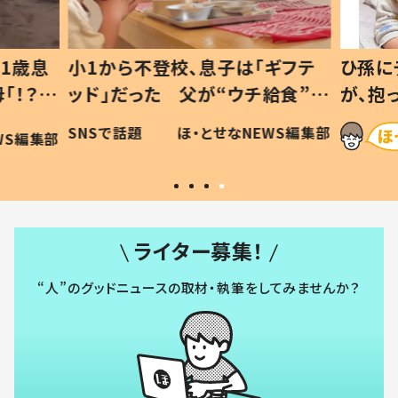
1歳息
小1から不登校、息子は「ギフテ
ひ孫に
「！？」
ッド」だった 父が“ウチ給食”を
が、抱
に「可愛
作り続ける理由とは #令和の親
「涙が
SNSで話題
ほ・とせなNEWS編集部
WS編集部
#令和の子
い」
ライター募集！
“人”のグッドニュースの取材・執筆をしてみませんか？