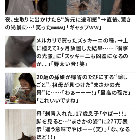
夜、虫取りに出かけたら“胸元に違和感”→直後、驚き
の光景に…「笑ったｗｗｗ」「ギャップww」
メルカリで買ったズッキーニの種。→土
に植えて3ヶ月放置した結果……『衝撃
の光景』に「ズッキーニも凶器になるの
か、、」「野太い音！笑」
20歳の孫娘が帰省のたびにする“隠し
ごと”。祖母が見つけた“まさかの光
景”に……「わぁーーー！」「最高の孫だ」
「これいいですね」
母「刺青入れた」17歳息子「やばー！！」
脚を見ると…“まさかの姿”に277万表
示「違う意味でやばーー（笑）」「な、なる
ほど！！」