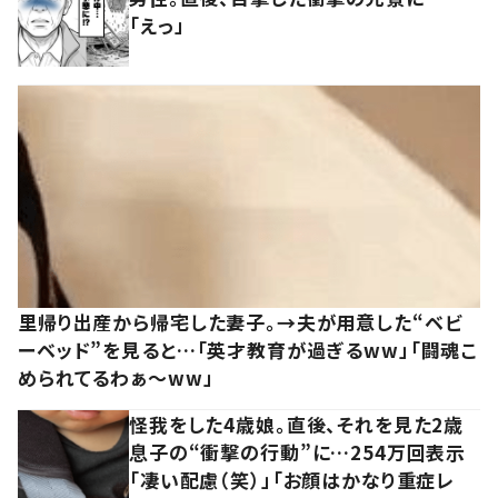
「えっ」
里帰り出産から帰宅した妻子。→夫が用意した“ベビ
ーベッド”を見ると…「英才教育が過ぎるww」「闘魂こ
められてるわぁ～ww」
怪我をした4歳娘。直後、それを見た2歳
息子の“衝撃の行動”に…254万回表示
「凄い配慮（笑）」「お顔はかなり重症レ