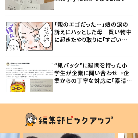
「社会勉強になりますね」の声
「親のエゴだった…」娘の涙の
訴えにハッとした母 買い物中
に起きたやり取りに「すごい分
かる」「改めて気付かされた」
“紙パック”に疑問を持った小
学生が企業に問い合わせ→企
業からの丁寧な対応に「素晴ら
しい」の声