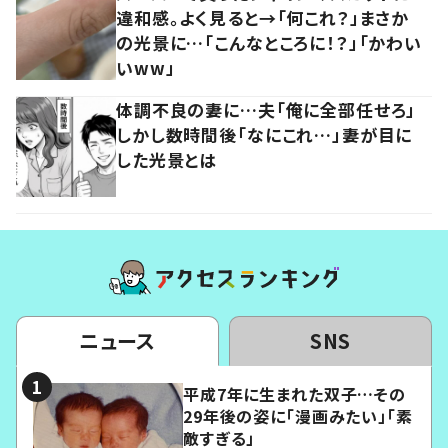
違和感。よく見ると→「何これ？」まさか
の光景に…「こんなところに！？」「かわい
いww」
体調不良の妻に…夫「俺に全部任せろ」
しかし数時間後「なにこれ…」妻が目に
した光景とは
ニュース
SNS
平成7年に生まれた双子…その
29年後の姿に「漫画みたい」「素
敵すぎる」