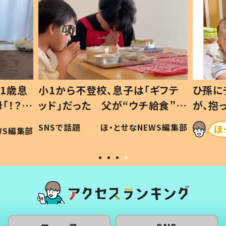
1歳息
小1から不登校、息子は「ギフテ
ひ孫に
「！？」
ッド」だった 父が“ウチ給食”を
が、抱
に「可愛
作り続ける理由とは #令和の親
「涙が
SNSで話題
ほ・とせなNEWS編集部
WS編集部
#令和の子
い」