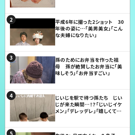
平成6年に撮った2ショット 30
年後の姿に…「美男美女」「こん
な夫婦になりたい」
孫のためにお弁当を作った祖
母 孫が絶賛したお弁当に「美
味しそう」「お弁当すごい」
じいじを駅で待つ孫たち じい
じが来た瞬間…！？「じいじイケ
メン」「デレッデレ」「嬉しくて可
愛くてたまらない」「幸せになれ
る」