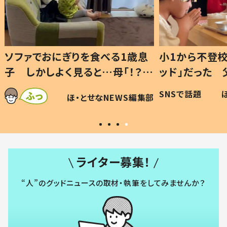
1歳息
小1から不登校、息子は「ギフテ
ひ孫に
「！？」
ッド」だった 父が“ウチ給食”を
が、抱
に「可愛
作り続ける理由とは #令和の親
「涙が
SNSで話題
ほ・とせなNEWS編集部
WS編集部
#令和の子
い」
ライター募集！
“人”のグッドニュースの取材・執筆をしてみませんか？