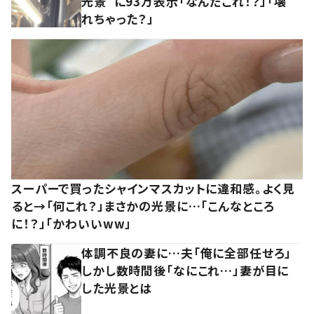
光景”に93万表示「なんだこれ！？」「壊
れちゃった？」
スーパーで買ったシャインマスカットに違和感。よく見
ると→「何これ？」まさかの光景に…「こんなところ
に！？」「かわいいww」
体調不良の妻に…夫「俺に全部任せろ」
しかし数時間後「なにこれ…」妻が目に
した光景とは