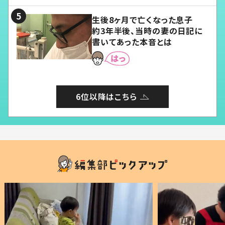
る」
生後8ヶ月で亡くなった息子
約3年半後、当時の妻の日記に
書いてあった本音とは
6位以降はこちら