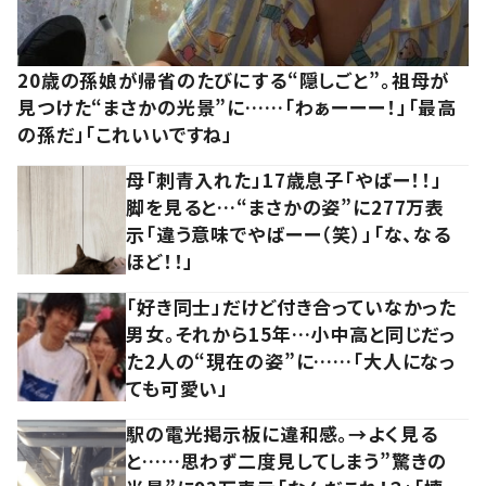
20歳の孫娘が帰省のたびにする“隠しごと”。祖母が
見つけた“まさかの光景”に……「わぁーーー！」「最高
の孫だ」「これいいですね」
母「刺青入れた」17歳息子「やばー！！」
脚を見ると…“まさかの姿”に277万表
示「違う意味でやばーー（笑）」「な、なる
ほど！！」
「好き同士」だけど付き合っていなかった
男女。それから15年…小中高と同じだっ
た2人の“現在の姿”に……「大人になっ
ても可愛い」
駅の電光掲示板に違和感。→よく見る
と……思わず二度見してしまう”驚きの