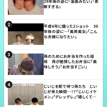
29年後の姿に「漫画みたい」「素
敵すぎる」
平成6年に撮った2ショット 30
年後の姿に…「美男美女」「こん
な夫婦になりたい」
孫のためにお弁当を作った祖
母 孫が絶賛したお弁当に「美
味しそう」「お弁当すごい」
じいじを駅で待つ孫たち じい
じが来た瞬間…！？「じいじイケ
メン」「デレッデレ」「嬉しくて可
愛くてたまらない」「幸せになれ