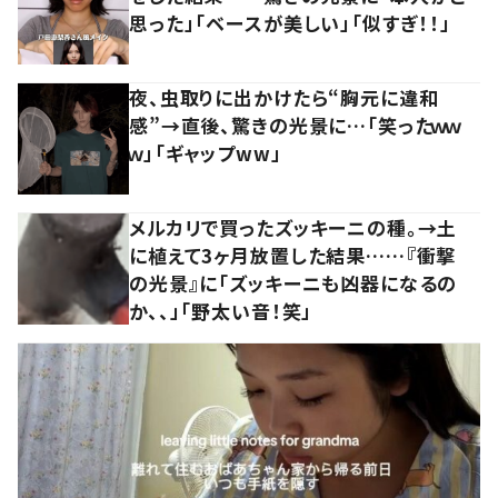
思った」「ベースが美しい」「似すぎ！！」
夜、虫取りに出かけたら“胸元に違和
感”→直後、驚きの光景に…「笑ったｗｗ
ｗ」「ギャップww」
メルカリで買ったズッキーニの種。→土
に植えて3ヶ月放置した結果……『衝撃
の光景』に「ズッキーニも凶器になるの
か、、」「野太い音！笑」