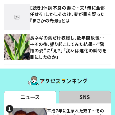
【続き】体調不良の妻に…夫「俺に全部
任せろ」しかしその後、妻が目を疑った
『まさかの光景』とは
長ネギの葉だけ収穫し、数年間放置…
→その後、掘り起こしてみた結果…“驚
愕の姿”に「え？」「我々は進化の瞬間を
目にしたのか」
ニュース
SNS
平成7年に生まれた双子…その