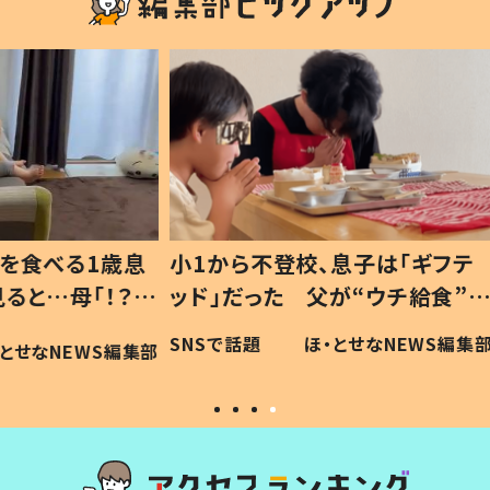
1歳息
小1から不登校、息子は「ギフテ
ひ孫に
「！？」
ッド」だった 父が“ウチ給食”を
が、抱
に「可愛
作り続ける理由とは #令和の親
「涙が
SNSで話題
ほ・とせなNEWS編集部
WS編集部
#令和の子
い」