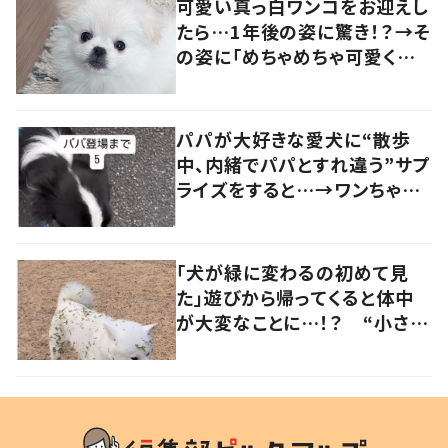
可愛い真っ白ワンコをお迎えし
たら…1年後の姿に驚き！？→そ
の姿に「めちゃめちゃ可愛くて
笑いました」「個性が光ってる」
の声
パパが大好きな愛犬に“散歩
中、内緒でパパとすれ違う”サプ
ライズをすると…→ワンちゃん
の反応に「可愛すぎる」「賢い
子」の声
「犬が緑に変わるの初めて見
た」遊びから帰ってくると体中
が大変なことに…！？ “小さい
秋を見つけた犬”が可愛い…！