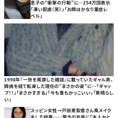
息子の“衝撃の行動”に…254万回表示
「凄い配慮（笑）」「お顔はかなり重症レ
ベル」
1998年『一世を風靡した雑誌』に載っていたギャル男。
闘病を経て転身した現在の”まさかの姿”に…「ギャッ
プ！！」「まさかすぎる」「今も昔もかっこいい」「素晴らし
い」
スッピン女性→戸田恵梨香さん風メイク
をした結果……驚きの光景に「本人かと