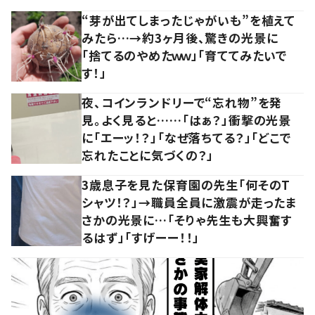
“芽が出てしまったじゃがいも”を植えて
みたら…→約3ヶ月後、驚きの光景に
「捨てるのやめたｗｗ」「育ててみたいで
す！」
夜、コインランドリーで“忘れ物”を発
見。よく見ると……「はぁ？」衝撃の光景
に「エーッ！？」「なぜ落ちてる？」「どこで
忘れたことに気づくの？」
3歳息子を見た保育園の先生「何そのT
シャツ！？」→職員全員に激震が走ったま
さかの光景に…「そりゃ先生も大興奮す
るはず」「すげーー！！」