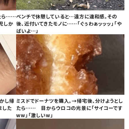
たら……
ベンチで休憩していると…遠方に違和感。その
児しか
後、近付いてきたモノに……「ぐぅわぁッッッ」「や
ばいよ…」
しかし帰
ミスドでドーナツを購入。→帰宅後、分けようとし
ました
たら…… 目からウロコの光景に「サイコーです
ww」「激しいw」