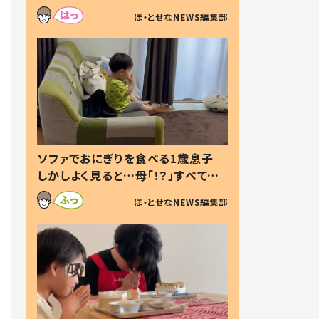
た本音とは
ほ・とせなNEWS編集部
ソファでおにぎりを食べる1歳息子
しかしよく見ると…母「！？」すべてを
察した母の投稿に「可愛いから許
ほ・とせなNEWS編集部
す！」「現行犯〜」