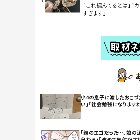
「これ編んでるとは」「カ
すぎます」
小4の息子に渡したおこづ
い」「社会勉強になります
「親のエゴだった…」娘の
分かる」「改めて気付かさ