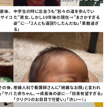
直後、
中学生の時に出会うも“別々の道を歩んでい
んサイコ
た”男女。しかし10年後の現在→”まさかすぎる
姿”に…「2人とも遠回りしたんだね」「素敵過ぎ
る」
その後、
産婦人科で看護師さんに「綺麗なお顔」と言われ
」「ヤバ
た赤ちゃん。→成長後の姿に…「将来有望すぎる」
「クリクリのお目目で可愛い」「渋い～！」