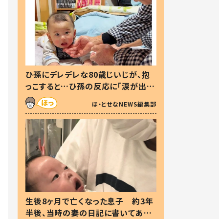
ひ孫にデレデレな80歳じいじが、抱
っこすると…ひ孫の反応に「涙が出ま
した」「可愛くて仕方ない」
ほ・とせなNEWS編集部
生後8ヶ月で亡くなった息子 約3年
半後、当時の妻の日記に書いてあっ