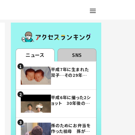
ニュース
SNS
平成7年に生まれた
双子…その29年後
の姿に「漫画みたい」
「素敵すぎる」
平成6年に撮った2シ
ョット 30年後の姿
に…「美男美女」「こ
んな夫婦になりた
い」
孫のためにお弁当を
作った祖母 孫が絶