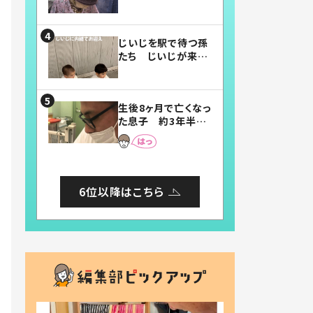
賛したお弁当に「美
味しそう」「お弁当す
ごい」
じいじを駅で待つ孫
たち じいじが来た
瞬間…！？「じいじイ
ケメン」「デレッデレ」
「嬉しくて可愛くてた
生後8ヶ月で亡くなっ
まらない」「幸せにな
た息子 約3年半
れる」
後、当時の妻の日記
に書いてあった本音
とは
6位以降はこちら