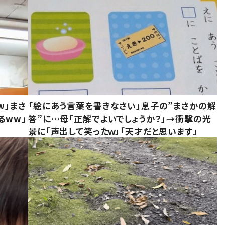
w」まさ
「絵にあう言葉を書きなさい」息子の”まさかの解
るww」
答”に…母「正解でよいでしょうか？」→衝撃の光
景に「声出して笑ったｗ」「天才だと思います」