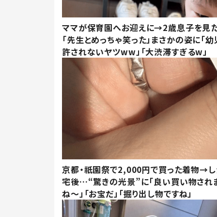
ママが保育園へお迎えに→2歳息子を見
「先生とめっちゃ笑った」まさかの姿に「幼
許されないヤツww」「大渋滞すぎるw」
京都・祇園祭で2,000円で買った着物→
宅後…“驚きの光景”に「良い買い物され
ね～」「お宝だ」「掘り出し物ですね」