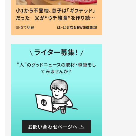
小1から不登校、息子は「ギフテッド」
だった 父が“ウチ給食”を作り続け
る理由とは #令和の親 #令和の子
SNSで話題
ほ・とせなNEWS編集部
ライター募集！
“人”のグッドニュースの取材・執筆をし
てみませんか？
お問い合わせページへ