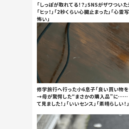
「しっぽが取れてる！？」SNSがザワつい
「ヒッ！」「2秒くらい心臓止まった」「心霊
怖い」
修学旅行へ行った小6息子「良い買い物を
→母が驚愕した“まさかの購入品”に……
て見ました！」「いいセンス」「素晴らしい！