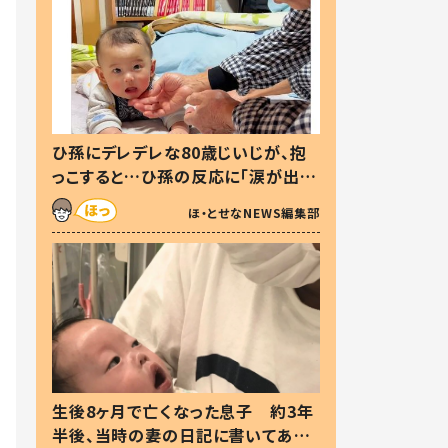
ひ孫にデレデレな80歳じいじが、抱
っこすると…ひ孫の反応に「涙が出ま
した」「可愛くて仕方ない」
ほ・とせなNEWS編集部
生後8ヶ月で亡くなった息子 約3年
半後、当時の妻の日記に書いてあっ