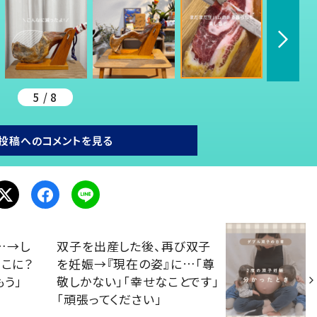
5 / 8
投稿へのコメントを見る
…→し
双子を出産した後、再び双子
そこに？
を妊娠→『現在の姿』に…「尊
もう」
敬しかない」「幸せなことです」
「頑張ってください」