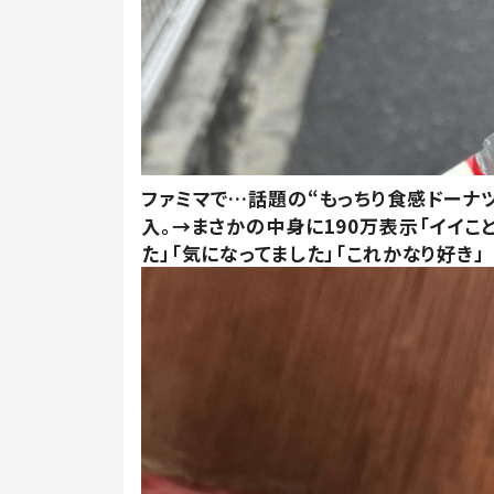
ファミマで…話題の“もっちり食感ドーナ
入。→まさかの中身に190万表示「イイこ
た」「気になってました」「これかなり好き」