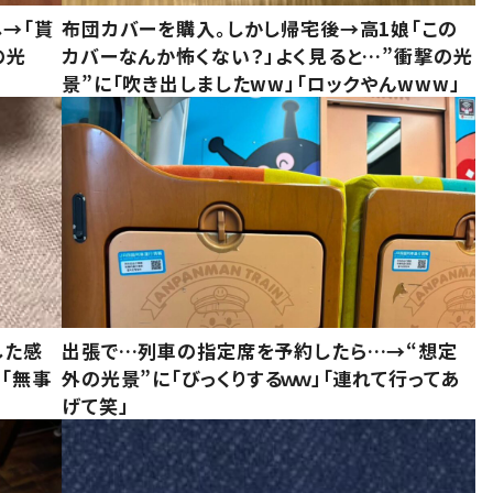
し→「貰
布団カバーを購入。しかし帰宅後→高1娘「この
の光
カバーなんか怖くない？」よく見ると…”衝撃の光
景”に「吹き出しましたww」「ロックやんwww」
した感
出張で…列車の指定席を予約したら…→“想定
に「無事
外の光景”に「びっくりするｗｗ」「連れて行ってあ
げて笑」