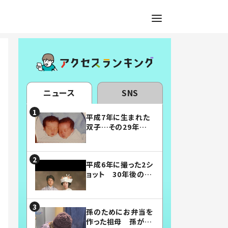
ニュース
SNS
平成7年に生まれた
双子…その29年後
の姿に「漫画みたい」
「素敵すぎる」
平成6年に撮った2シ
ョット 30年後の姿
に…「美男美女」「こ
んな夫婦になりた
い」
孫のためにお弁当を
作った祖母 孫が絶