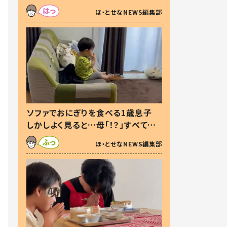
た本音とは
ほ・とせなNEWS編集部
ソファでおにぎりを食べる1歳息子
しかしよく見ると…母「！？」すべてを
察した母の投稿に「可愛いから許
ほ・とせなNEWS編集部
す！」「現行犯〜」