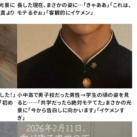
た光景に
長した現在、まさかの姿に…「きゃああ」「これは、
写真より
モテるぞぉ」「客観的にイケメン」
した！」
小中高で男子校だった男性→学生の頃の姿を見
「初め
ると……「共学だったら絶対モテてた」まさかの光
」
景に「今から告白しに向かいます」「イケメンす
ぎ」