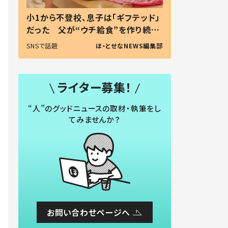
小1から不登校、息子は「ギフテッド」
だった 父が“ウチ給食”を作り続け
る理由とは #令和の親 #令和の子
SNSで話題
ほ・とせなNEWS編集部
ライター募集！
“人”のグッドニュースの取材・執筆をし
てみませんか？
お問い合わせページへ