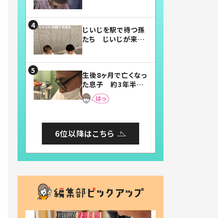
賛したお弁当に「美
味しそう」「お弁当す
ごい」
じいじを駅で待つ孫
たち じいじが来た
瞬間…！？「じいじイ
ケメン」「デレッデレ」
「嬉しくて可愛くてた
生後8ヶ月で亡くなっ
まらない」「幸せにな
た息子 約3年半
れる」
後、当時の妻の日記
に書いてあった本音
とは
6位以降はこちら